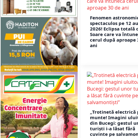
Fenomen astronomi
spectaculos pe 12 a
2026! Eclipsa totală 
Soare care va întun
cerul după aproape 
ani
„Trotinetă electrică
munte! Imagini ului
din Bucegi: gestul u
turiști i-a lăsat fără
cuvinte pe salvamon