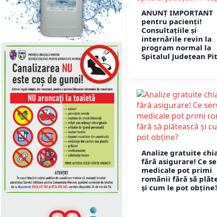
ANUNȚ IMPORTANT
pentru pacienți!
Consultațiile și
internările revin la
program normal la
Spitalul Județean Pit
Analize gratuite chia
fără asigurare! Ce se
medicale pot primi
românii fără să plăt
și cum le pot obține