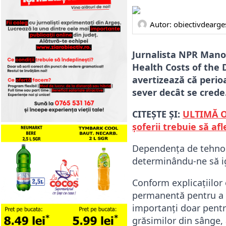
Autor: 
obiectivdearge
Jurnalista NPR Mano
Health Costs of the 
avertizează că peri
sever decât se crede
CITEȘTE ȘI:
ULTIMĂ OR
șoferii trebuie să afl
Dependența de tehnolo
determinându-ne să i
Conform explicațiilor
permanentă pentru a f
importanți doar pentru
grăsimilor din sânge, 