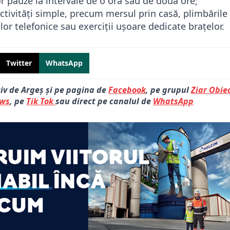
 pauze la intervale de o oră sau de două ore;
ctivități simple, precum mersul prin casă, plimbările
lor telefonice sau exerciții ușoare dedicate brațelor.
Twitter
WhatsApp
tiv de Argeș și pe pagina de
Facebook
, pe grupul
Ziar Obiec
ews
, pe
Tik Tok
sau direct pe canalul de
WhatsApp