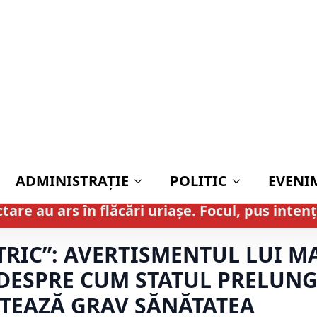
ADMINISTRAŢIE
POLITIC
EVENI
re au ars în flăcări uriașe. Focul, pus intenț
TRIC”: AVERTISMENTUL LUI 
ESPRE CUM STATUL PRELUNG
TEAZĂ GRAV SĂNĂTATEA