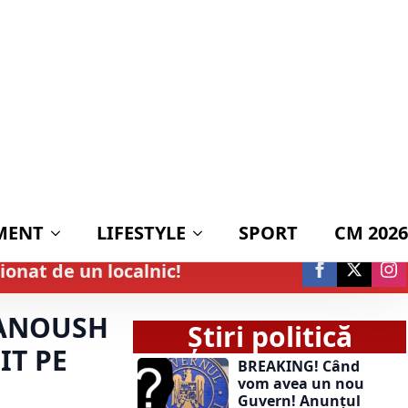
MENT
LIFESTYLE
SPORT
CM 2026
ionat de un localnic!
MANOUSH
Știri politică
IT PE
BREAKING! Când
vom avea un nou
Guvern! Anunțul