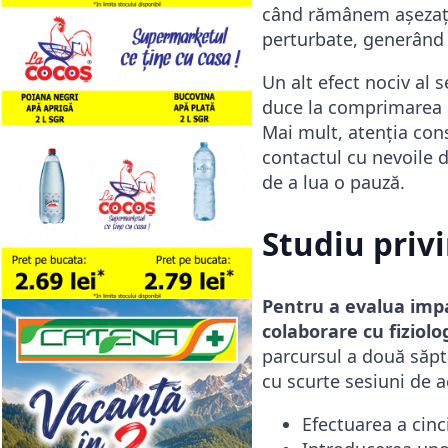
când rămânem așezați 
perturbate, generând s
Un alt efect nociv al 
duce la comprimarea d
Mai mult, atenția con
contactul cu nevoile 
de a lua o pauză.
Studiu privi
Pentru a evalua impa
colaborare cu fiziolo
parcursul a două săptă
cu scurte sesiuni de a
Efectuarea a cinc