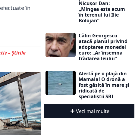
Nicușor Dan:
 efectuate în
„Mingea este acum
în terenul lui Ilie
Bolojan”
Călin Georgescu
atacă planul privind
adoptarea monedei
euro: „Ar însemna
tiv – Știrile
trădarea leului”
Alertă pe o plajă din
Mamaia! O dronă a
fost găsită în mare și
ridicată de
specialiștii SRI
Vezi mai multe