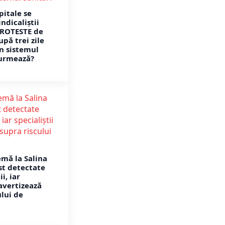
pitale se
indicaliștii
PROTESTE de
pă trei zile
n sistemul
 urmează?
emă la Salina
st detectate
i, iar
 avertizează
ului de