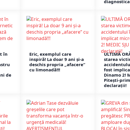
diagnostica
t în
Eric, exemplul care
ULTIMĂ ORĂ
inspiră! La doar 9 ani și-a
starea vict
astru
deschis propria „afacere”
accidentului
cu limonadă!!!
fost implic
uni de
Dinamo 2! 
Pitești-pri
declarații!