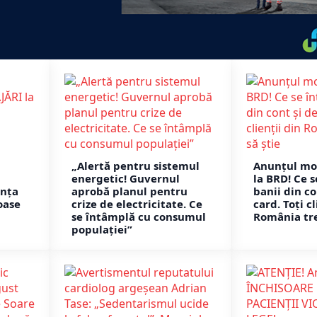
„Alertă pentru sistemul
Anunțul mo
energetic! Guvernul
la BRD! Ce 
nța
aprobă planul pentru
banii din co
oase
crize de electricitate. Ce
card. Toți cl
se întâmplă cu consumul
România tre
populației”