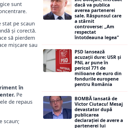
gice sunt
dacă va publica
averea partenerei
concentrare.
sale. Răspunsul care
a stârnit
e stat pe scaun
controverse: „Am
ndă și corectă.
respectat
face să pierdem
întotdeauna legea”
face mișcare sau
PSD lansează
acuzații dure: USR și
PNL ar pune în
pericol 771 de
milioane de euro din
fondurile europene
pentru România
riment în
enter.
Pe
BOMBĂ lansată de
dele de repaus
Victor Ciutacu! Mesaj
devastator după
publicarea
declarației de avere a
pe scaun;
partenerei lui