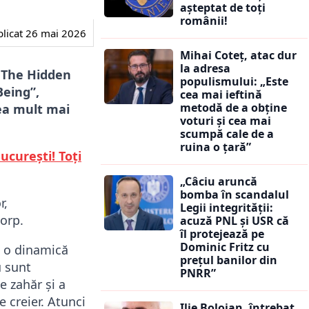
așteptat de toți
românii!
licat
26 mai 2026
Mihai Coteț, atac dur
la adresa
 The Hidden
populismului: „Este
Being”,
cea mai ieftină
metodă de a obține
ea mult mai
voturi și cea mai
scumpă cale de a
ruina o țară”
ucurești! Toți
„Câciu aruncă
bomba în scandalul
r,
Legii integrității:
orp.
acuză PNL și USR că
îl protejează pe
Dominic Fritz cu
e o dinamică
prețul banilor din
u sunt
PNRR”
e zahăr și a
 creier. Atunci
Ilie Bolojan, întrebat