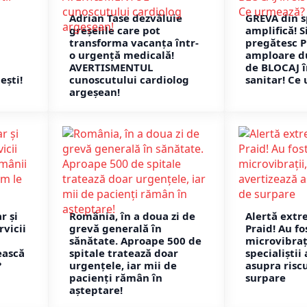
Adrian Tase dezvăluie
GREVA din s
greșelile care pot
amplifică! S
transforma vacanța într-
pregătesc 
o urgență medicală!
amploare du
AVERTISMENTUL
de BLOCAJ î
ești!
cunoscutului cardiolog
sanitar! Ce
argeșean!
r și
România, în a doua zi de
Alertă extr
rvicii
grevă generală în
Praid! Au fo
sănătate. Aproape 500 de
microvibrați
ească
spitale tratează doar
specialiștii
?
urgențele, iar mii de
asupra risc
pacienți rămân în
surpare
așteptare!