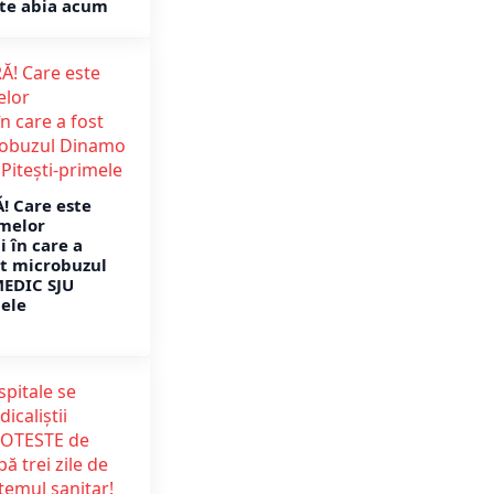
te abia acum
! Care este
imelor
 în care a
at microbuzul
MEDIC SJU
mele