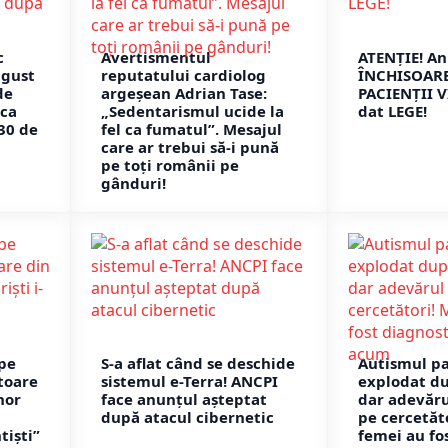
c
Avertismentul
ATENȚIE! An
ugust
reputatului cardiolog
ÎNCHISOARE
de
argeșean Adrian Tase:
PACIENȚII V
eca
„Sedentarismul ucide la
dat LEGE!
30 de
fel ca fumatul”. Mesajul
care ar trebui să-i pună
pe toți românii pe
gânduri!
 pe
S-a aflat când se deschide
Autismul par
toare
sistemul e-Terra! ANCPI
explodat d
nor
face anunțul așteptat
dar adevăru
după atacul cibernetic
pe cercetăto
tiști”
femei au fo