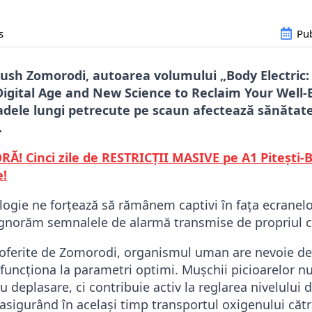
s
Pub
ush Zomorodi, autoarea volumului „Body Electric:
Digital Age and New Science to Reclaim Your Well-
oadele lungi petrecute pe scaun afectează sănătat
.
Ă! Cinci zile de RESTRICȚII MASIVE pe A1 Pitești-B
e!
gie ne forțează să rămânem captivi în fața ecranelo
gnorăm semnalele de alarmă transmise de propriul c
 oferite de Zomorodi, organismul uman are nevoie d
uncționa la parametri optimi. Mușchii picioarelor n
 deplasare, ci contribuie activ la reglarea nivelului d
asigurând în același timp transportul oxigenului către