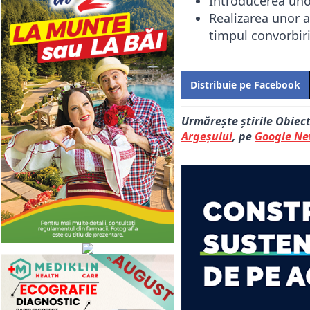
Introducerea unor
Realizarea unor a
timpul convorbiri
Distribuie pe Facebook
Urmărește știrile Obiec
Argeșului
, pe
Google N