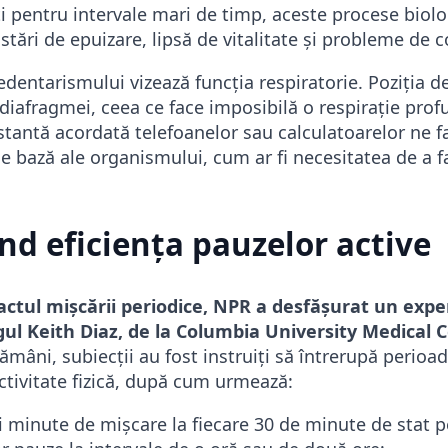
pentru intervale mari de timp, aceste procese biolo
tări de epuizare, lipsă de vitalitate și probleme de 
sedentarismului vizează funcția respiratorie. Poziția d
iafragmei, ceea ce face imposibilă o respirație profu
stantă acordată telefoanelor sau calculatoarelor ne 
de bază ale organismului, cum ar fi necesitatea de a 
nd eficiența pauzelor active
ctul mișcării periodice, NPR a desfășurat un expe
gul Keith Diaz, de la Columbia University Medical C
mâni, subiecții au fost instruiți să întrerupă perioa
ctivitate fizică, după cum urmează:
i minute de mișcare la fiecare 30 de minute de stat 