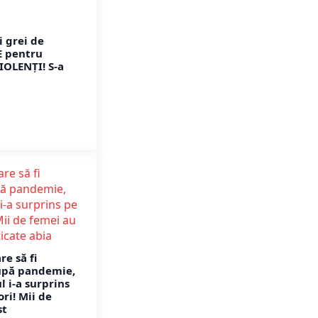
i grei de
 pentru
IOLENȚI! S-a
e să fi
upă pandemie,
l i-a surprins
ri! Mii de
st