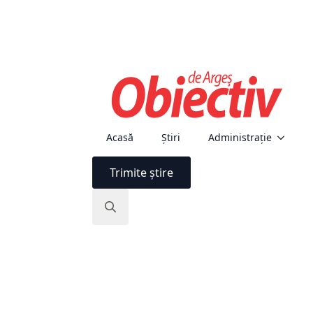
Acasă
Știri
Administraţie
Trimite știre
Search
for: