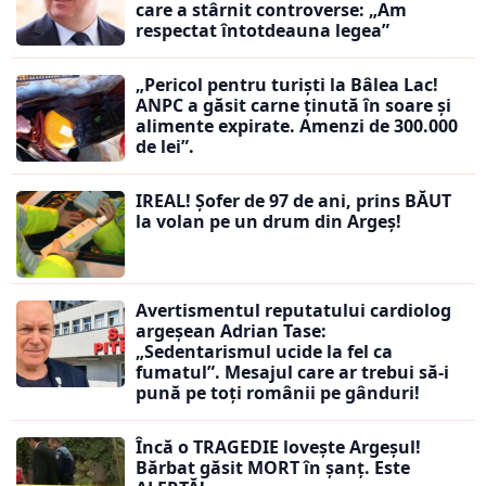
care a stârnit controverse: „Am
respectat întotdeauna legea”
„Pericol pentru turiști la Bâlea Lac!
ANPC a găsit carne ținută în soare și
alimente expirate. Amenzi de 300.000
de lei”.
IREAL! Șofer de 97 de ani, prins BĂUT
la volan pe un drum din Argeș!
Avertismentul reputatului cardiolog
argeșean Adrian Tase:
„Sedentarismul ucide la fel ca
fumatul”. Mesajul care ar trebui să-i
pună pe toți românii pe gânduri!
Încă o TRAGEDIE lovește Argeșul!
Bărbat găsit MORT în șanț. Este