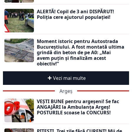
ALERTĂ! Copil de 3 ani DISPĂRUT!
Poliția cere ajutorul populației!
Moment istoric pentru Autostrada
Bucureștiului. A fost montată ultima
grindă din beton de pe A0: „Mai
avem puțin și finalizăm acest
obiectiv!”
Vezi mai multe
Argeș
VEȘTI BUNE pentru argeșeni! Se fac
ANGAJĂRI la Ambulanța Argeș!
POSTURILE scoase la CONCURS!
PITEȘTI. Trei zile fără CURENT! Mii de