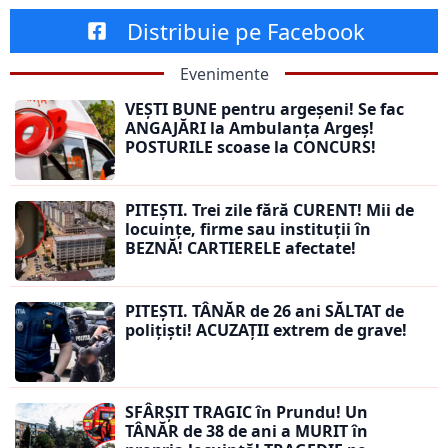
Distribuie pe Facebook
Evenimente
VEȘTI BUNE pentru argeșeni! Se fac
ANGAJĂRI la Ambulanța Argeș!
POSTURILE scoase la CONCURS!
PITEȘTI. Trei zile fără CURENT! Mii de
locuințe, firme sau instituții în
BEZNĂ! CARTIERELE afectate!
PITEȘTI. TÂNĂR de 26 ani SĂLTAT de
polițiști! ACUZAȚII extrem de grave!
SFÂRȘIT TRAGIC în Prundu! Un
TÂNĂR de 38 de ani a MURIT în