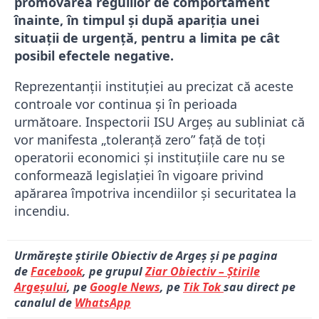
promovarea regulilor de comportament
înainte, în timpul și după apariția unei
situații de urgență, pentru a limita pe cât
posibil efectele negative.
Reprezentanții instituției au precizat că aceste
controale vor continua și în perioada
următoare. Inspectorii ISU Argeș au subliniat că
vor manifesta „toleranță zero” față de toți
operatorii economici și instituțiile care nu se
conformează legislației în vigoare privind
apărarea împotriva incendiilor și securitatea la
incendiu.
Urmărește știrile Obiectiv de Argeș și pe pagina
de
Facebook
, pe grupul
Ziar Obiectiv – Știrile
Argeșului
, pe
Google News
, pe
Tik Tok
sau direct pe
canalul de
WhatsApp