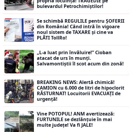
propria locuință! TRAGEDIE pe
bulevardul Petrochimiștilor!
Se schimbă REGULILE pentru ȘOFERII
din România! Când intră în vigoare
noul sistem de TAXARE și cine va
PLĂTI TollRo!
„L-a luat prin învăluire!” Cioban
atacat de urs în munți.
Salvamontiștii îl scot acum din zonă!
BREAKING NEWS: Alertă chimică!
CAMION cu 6.000 de litri de hipoclorit
RĂSTURNAT! Locuitorii EVACUAȚI de
urgență!
Vine POTOPUL! ANM avertizează:
FURTUNILE se dezlănțuie în mai
multe județe! Va fi JALE!