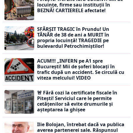
locuințe, firme sau instituții în
BEZNĂ! CARTIERELE afectate!
SFÂRȘIT TRAGIC în Prundu! Un
TÂNĂR de 38 de ani a MURIT în
propria locuință! TRAGEDIE pe
bulevardul Petrochimiștilor!
ACUM!!! „INFERN pe A1 spre
București! Mii de șoferi blocați în
trafic după un accident. Se circulă cu
viteza melcului! VIDEO
🚨 Fără cozi la certificate fiscale în
Pitești! Serviciul care le permite
cetățenilor să evite drumurile și
așteptarea la ghișee
Ilie Bolojan, întrebat dacă va publica
averea partenerei sale. Răspunsul