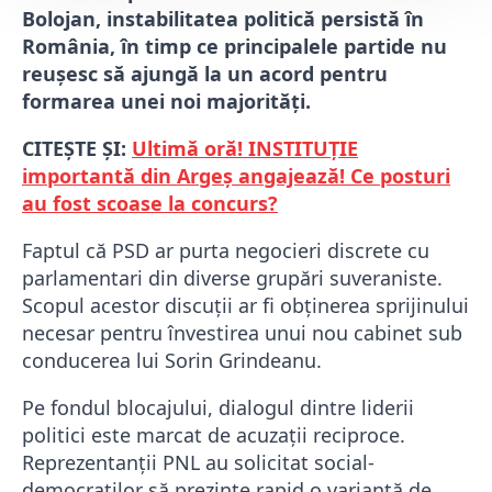
Bolojan, instabilitatea politică persistă în
România, în timp ce principalele partide nu
reușesc să ajungă la un acord pentru
formarea unei noi majorități.
CITEȘTE ȘI:
Ultimă oră! INSTITUȚIE
importantă din Argeș angajează! Ce posturi
au fost scoase la concurs?
Faptul că PSD ar purta negocieri discrete cu
parlamentari din diverse grupări suveraniste.
Scopul acestor discuții ar fi obținerea sprijinului
necesar pentru învestirea unui nou cabinet sub
conducerea lui Sorin Grindeanu.
Pe fondul blocajului, dialogul dintre liderii
politici este marcat de acuzații reciproce.
Reprezentanții PNL au solicitat social-
democraților să prezinte rapid o variantă de