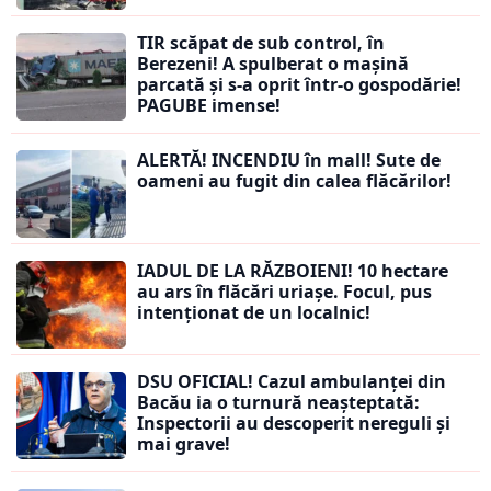
TIR scăpat de sub control, în
Berezeni! A spulberat o mașină
parcată și s-a oprit într-o gospodărie!
PAGUBE imense!
ALERTĂ! INCENDIU în mall! Sute de
oameni au fugit din calea flăcărilor!
IADUL DE LA RĂZBOIENI! 10 hectare
au ars în flăcări uriașe. Focul, pus
intenționat de un localnic!
DSU OFICIAL! Cazul ambulanței din
Bacău ia o turnură neașteptată:
Inspectorii au descoperit nereguli și
mai grave!