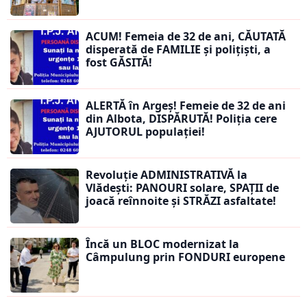
ACUM! Femeia de 32 de ani, CĂUTATĂ
disperată de FAMILIE și polițiști, a
fost GĂSITĂ!
ALERTĂ în Argeș! Femeie de 32 de ani
din Albota, DISPĂRUTĂ! Poliția cere
AJUTORUL populației!
Revoluție ADMINISTRATIVĂ la
Vlădești: PANOURI solare, SPAȚII de
joacă reînnoite și STRĂZI asfaltate!
Încă un BLOC modernizat la
Câmpulung prin FONDURI europene