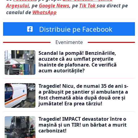
Argeșului
, pe
Google News
, pe
Tik Tok
sau direct pe
canalul de
WhatsApp
Distribuie pe Facebook
Evenimente
Scandal la pompă! Benzinăriile,
acuzate că au umflat prețurile
înainte de plafonare. Ce verifică
acum autoritățile?
Tragedie! Nicu, de numai 35 de ani s-
a prăbușit pe șantier și ambulanța a
fost chemată abia după două ore și
jumătate! Era prea târziu!
Tragedie! IMPACT devastator între o
mașină și un TIR! un bărbat a murit
carbonizat!