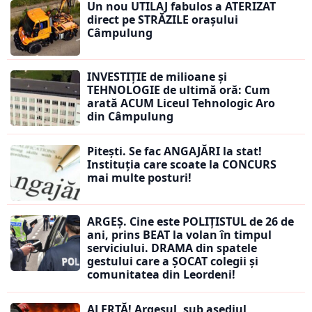
Un nou UTILAJ fabulos a ATERIZAT
direct pe STRĂZILE orașului
Câmpulung
INVESTIȚIE de milioane și
TEHNOLOGIE de ultimă oră: Cum
arată ACUM Liceul Tehnologic Aro
din Câmpulung
Pitești. Se fac ANGAJĂRI la stat!
Instituția care scoate la CONCURS
mai multe posturi!
ARGEȘ. Cine este POLIȚISTUL de 26 de
ani, prins BEAT la volan în timpul
serviciului. DRAMA din spatele
gestului care a ȘOCAT colegii și
comunitatea din Leordeni!
ALERTĂ! Argeșul, sub asediul