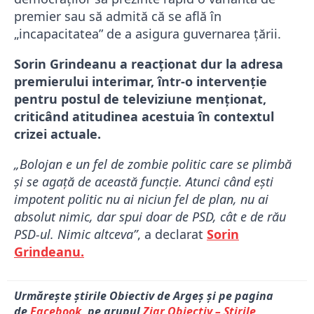
premier sau să admită că se află în
„incapacitatea” de a asigura guvernarea țării.
Sorin Grindeanu a reacționat dur la adresa
premierului interimar, într-o intervenție
pentru postul de televiziune menționat,
criticând atitudinea acestuia în contextul
crizei actuale.
„Bolojan e un fel de zombie politic care se plimbă
și se agață de această funcție. Atunci când ești
impotent politic nu ai niciun fel de plan, nu ai
absolut nimic, dar spui doar de PSD, cât e de rău
PSD-ul. Nimic altceva”
, a declarat
Sorin
Grindeanu.
Urmărește știrile Obiectiv de Argeș și pe pagina
de
Facebook
, pe grupul
Ziar Obiectiv – Știrile