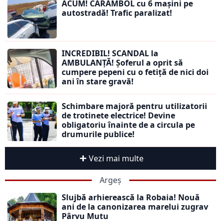
ACUM! CARAMBOL cu 6 mașini pe
autostradă! Trafic paralizat!
INCREDIBIL! SCANDAL la
AMBULANȚĂ! Șoferul a oprit să
cumpere pepeni cu o fetiță de nici doi
ani în stare gravă!
Schimbare majoră pentru utilizatorii
de trotinete electrice! Devine
obligatoriu înainte de a circula pe
drumurile publice!
Vezi mai multe
Argeș
Slujbă arhierească la Robaia! Nouă
ani de la canonizarea marelui zugrav
Pârvu Mutu