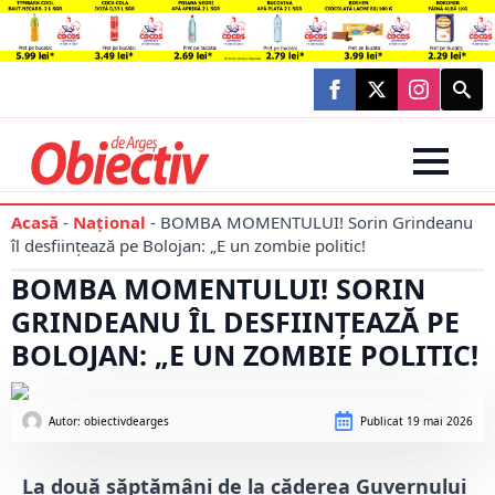
Searc
for:
Acasă
-
Național
-
BOMBA MOMENTULUI! Sorin Grindeanu
îl desființează pe Bolojan: „E un zombie politic!
BOMBA MOMENTULUI! SORIN
GRINDEANU ÎL DESFIINȚEAZĂ PE
BOLOJAN: „E UN ZOMBIE POLITIC!
Autor: 
obiectivdearges
Publicat
19 mai 2026
La două săptămâni de la căderea Guvernului