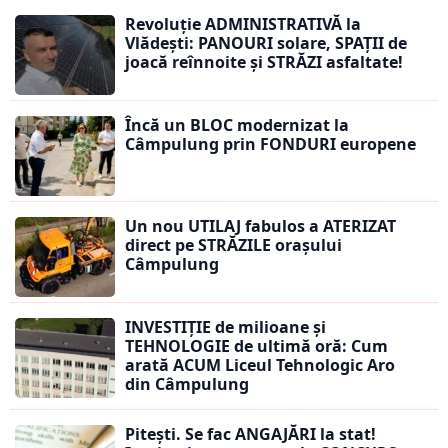
Revoluție ADMINISTRATIVĂ la
Vlădești: PANOURI solare, SPAȚII de
joacă reînnoite și STRĂZI asfaltate!
Încă un BLOC modernizat la
Câmpulung prin FONDURI europene
Un nou UTILAJ fabulos a ATERIZAT
direct pe STRĂZILE orașului
Câmpulung
INVESTIȚIE de milioane și
TEHNOLOGIE de ultimă oră: Cum
arată ACUM Liceul Tehnologic Aro
din Câmpulung
Pitești. Se fac ANGAJĂRI la stat!