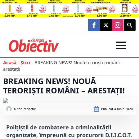
Searc
for:
Acasă
-
Știri
-
BREAKING NEWS! Nouă teroriști români –
arestați!
BREAKING NEWS! NOUĂ
TERORIȘTI ROMÂNI – ARESTAȚI!
Autor: 
redactie
Publicat
4 iunie 2020
Polițiștii de combatere a criminalității
organizate, împreună cu procurorii D.I.I.C.O.T.