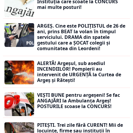
Instituția care scoate la CONCURS
mai multe posturi!
ARGEȘ. Cine este POLIȚISTUL de 26 de
ani, prins BEAT la volan în timpul
serviciului. DRAMA din spatele
gestului care a ȘOCAT colegii și
comunitatea din Leordeni!
ALERTĂ! Argeșul, sub asediul
INCENDIILOR! Pompierii au
intervenit de URGENȚĂ la Curtea de
Argeș și Rătești!
VEȘTI BUNE pentru argeșeni! Se fac
ANGAJĂRI la Ambulanța Argeș!
POSTURILE scoase la CONCURS!
PITEȘTI. Trei zile fără CURENT! Mii de
locuințe, firme sau instituții în