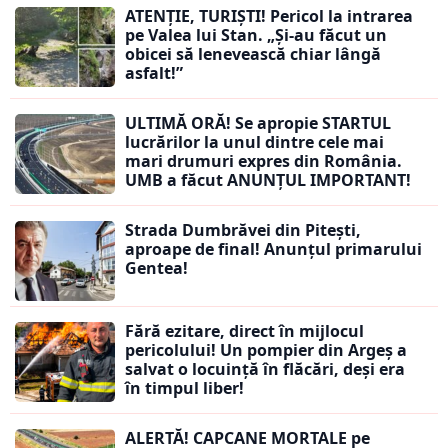
ATENȚIE, TURIȘTI! Pericol la intrarea
pe Valea lui Stan. „Și-au făcut un
obicei să lenevească chiar lângă
asfalt!”
ULTIMĂ ORĂ! Se apropie STARTUL
lucrărilor la unul dintre cele mai
mari drumuri expres din România.
UMB a făcut ANUNȚUL IMPORTANT!
Strada Dumbrăvei din Pitești,
aproape de final! Anunțul primarului
Gentea!
Fără ezitare, direct în mijlocul
pericolului! Un pompier din Argeș a
salvat o locuință în flăcări, deși era
în timpul liber!
ALERTĂ! CAPCANE MORTALE pe