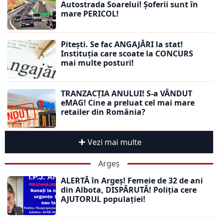
Autostrada Soarelui! Șoferii sunt în
mare PERICOL!
Pitești. Se fac ANGAJĂRI la stat!
Instituția care scoate la CONCURS
mai multe posturi!
TRANZACȚIA ANULUI! S-a VÂNDUT
eMAG! Cine a preluat cel mai mare
retailer din România?
Vezi mai multe
Argeș
ALERTĂ în Argeș! Femeie de 32 de ani
din Albota, DISPĂRUTĂ! Poliția cere
AJUTORUL populației!