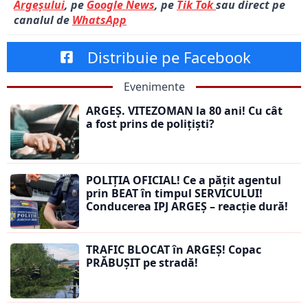
Argeșului
, pe
Google News
, pe
Tik Tok
sau direct pe
canalul de
WhatsApp
Distribuie pe Facebook
Evenimente
ARGEȘ. VITEZOMAN la 80 ani! Cu cât
a fost prins de polițiști?
POLIȚIA OFICIAL! Ce a pățit agentul
prin BEAT în timpul SERVICULUI!
Conducerea IPJ ARGEȘ – reacție dură!
TRAFIC BLOCAT în ARGEȘ! Copac
PRĂBUȘIT pe stradă!