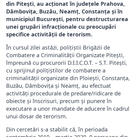
din Pitești, au acționat în judeţele Prahova,
Dâmboviţa, Buzău, Neamţ, Constanţa şi în
municipiul Bucureşti, pentru destructurarea
unei grupări infracționale cu preocupări
specifice activităţii de terorism.
În cursul zilei astăzi, polițiștii Brigăzii de
Combatere a Criminalității Organizate Pitești,
împreună cu procurorii D.I.I.C.O.T. – S.T. Pitești,
cu sprijinul poliţiştilor de combatere a
criminalităţii organizate din Ploieşti, Constanţa,
Buzău, Dâmboviţa şi Neamţ, au efectuat
activităţi procedurale de predare/ridicare de
obiecte și înscrisuri, precum şi punere în
executare a unor mandate de aducere în cadrul
unui dosar de terorism.
Din cercetări s-a stabilit că, în perioada