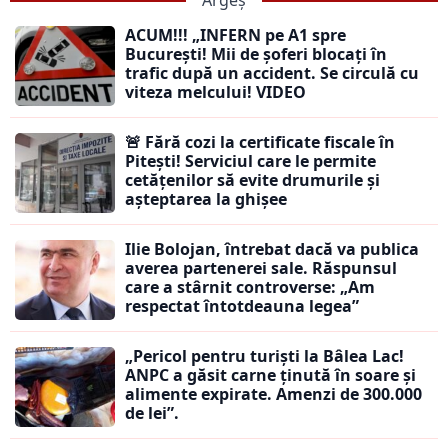
Argeș
ACUM!!! „INFERN pe A1 spre
București! Mii de șoferi blocați în
trafic după un accident. Se circulă cu
viteza melcului! VIDEO
🚨 Fără cozi la certificate fiscale în
Pitești! Serviciul care le permite
cetățenilor să evite drumurile și
așteptarea la ghișee
Ilie Bolojan, întrebat dacă va publica
averea partenerei sale. Răspunsul
care a stârnit controverse: „Am
respectat întotdeauna legea”
„Pericol pentru turiști la Bâlea Lac!
ANPC a găsit carne ținută în soare și
alimente expirate. Amenzi de 300.000
de lei”.