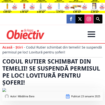
Searc
for:
Acasă
-
Știri
-
Codul Rutier schimbat din temelii! Se suspendă
permisul pe loc! Lovitură pentru șoferi!
CODUL RUTIER SCHIMBAT DIN
TEMELII! SE SUSPENDĂ PERMISUL
PE LOC! LOVITURĂ PENTRU
ȘOFERI!
Autor: 
Mădălina Bara
Publicat
23 ianuarie 2025