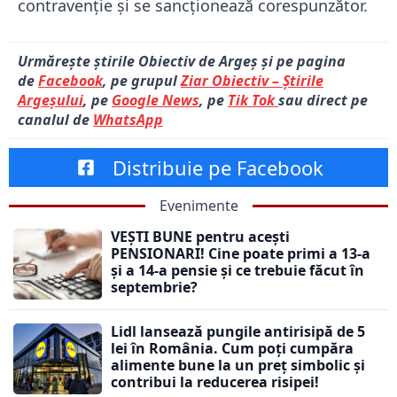
contravenție și se sancționează corespunzător.
Urmărește știrile Obiectiv de Argeș și pe pagina
de
Facebook
, pe grupul
Ziar Obiectiv – Știrile
Argeșului
, pe
Google News
, pe
Tik Tok
sau direct pe
canalul de
WhatsApp
Distribuie pe Facebook
Evenimente
VEȘTI BUNE pentru acești
PENSIONARI! Cine poate primi a 13-a
și a 14-a pensie și ce trebuie făcut în
septembrie?
Lidl lansează pungile antirisipă de 5
lei în România. Cum poți cumpăra
alimente bune la un preț simbolic și
contribui la reducerea risipei!