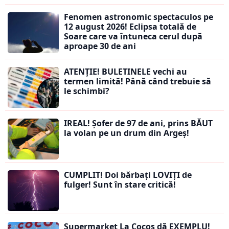
Fenomen astronomic spectaculos pe
12 august 2026! Eclipsa totală de
Soare care va întuneca cerul după
aproape 30 de ani
ATENȚIE! BULETINELE vechi au
termen limită! Până când trebuie să
le schimbi?
IREAL! Șofer de 97 de ani, prins BĂUT
la volan pe un drum din Argeș!
CUMPLIT! Doi bărbați LOVIȚI de
fulger! Sunt în stare critică!
Supermarket La Cocoș dă EXEMPLU!