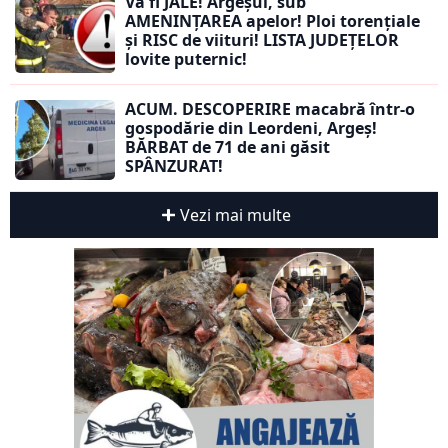
Va fi JALE! Argeșul, sub
AMENINȚAREA apelor! Ploi torențiale
și RISC de viituri! LISTA JUDEȚELOR
lovite puternic!
ACUM. DESCOPERIRE macabră într-o
gospodărie din Leordeni, Argeș!
BĂRBAT de 71 de ani găsit
SPÂNZURAT!
Vezi mai multe