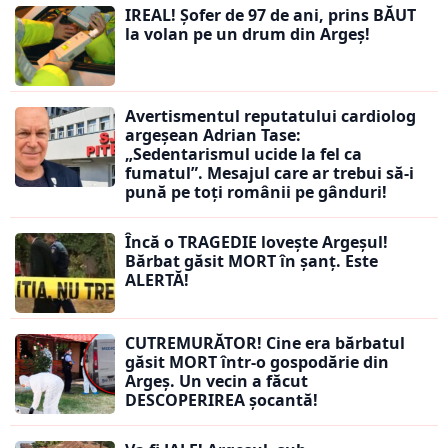
IREAL! Șofer de 97 de ani, prins BĂUT
la volan pe un drum din Argeș!
Avertismentul reputatului cardiolog
argeșean Adrian Tase:
„Sedentarismul ucide la fel ca
fumatul”. Mesajul care ar trebui să-i
pună pe toți românii pe gânduri!
Încă o TRAGEDIE lovește Argeșul!
Bărbat găsit MORT în șanț. Este
ALERTĂ!
CUTREMURĂTOR! Cine era bărbatul
găsit MORT într-o gospodărie din
Argeș. Un vecin a făcut
DESCOPERIREA șocantă!