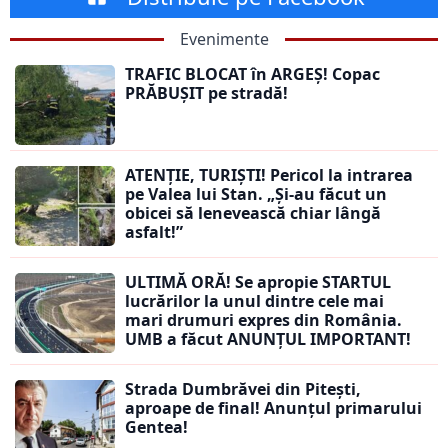
Evenimente
TRAFIC BLOCAT în ARGEȘ! Copac
PRĂBUȘIT pe stradă!
ATENȚIE, TURIȘTI! Pericol la intrarea
pe Valea lui Stan. „Și-au făcut un
obicei să lenevească chiar lângă
asfalt!”
ULTIMĂ ORĂ! Se apropie STARTUL
lucrărilor la unul dintre cele mai
mari drumuri expres din România.
UMB a făcut ANUNȚUL IMPORTANT!
Strada Dumbrăvei din Pitești,
aproape de final! Anunțul primarului
Gentea!