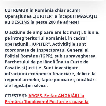
CUTREMUR în România chiar acum!
Operațiunea „JUPITER” a început! MASCAȚII
au DESCINS la peste 200 de adrese!
O acțiune de amploare are loc marți, 9 iunie,
pe întreg teritoriul României, în cadrul
operațiunii „JUPITER”. Activitățile sunt
coordonate de Inspectoratul General al
Poliției Române (IGPR), sub supravegherea
Parchetului de pe lângă Înalta Curte de
Casație și Justiție. Sunt investigate
infracțiuni economico-financiare, delicte la
regimul armelor, fapte judiciare și încălcări
ale legislației silvice.
CITEȘTE ȘI:
ARGEȘ. Se fac ANGAJĂRI la
Primăria Topoloveni! Posturile scoase la