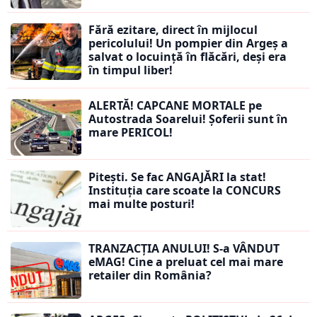
Fără ezitare, direct în mijlocul
pericolului! Un pompier din Argeș a
salvat o locuință în flăcări, deși era
în timpul liber!
ALERTĂ! CAPCANE MORTALE pe
Autostrada Soarelui! Șoferii sunt în
mare PERICOL!
Pitești. Se fac ANGAJĂRI la stat!
Instituția care scoate la CONCURS
mai multe posturi!
TRANZACȚIA ANULUI! S-a VÂNDUT
eMAG! Cine a preluat cel mai mare
retailer din România?