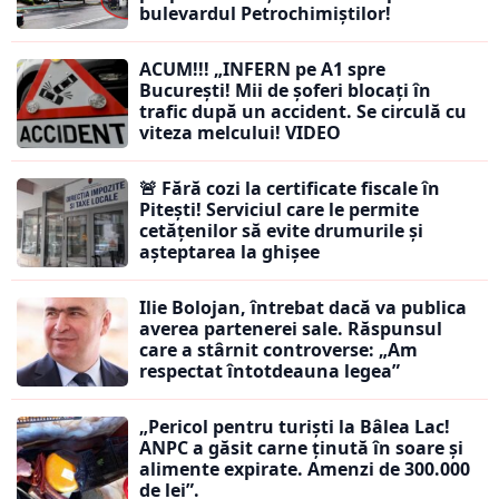
bulevardul Petrochimiștilor!
ACUM!!! „INFERN pe A1 spre
București! Mii de șoferi blocați în
trafic după un accident. Se circulă cu
viteza melcului! VIDEO
🚨 Fără cozi la certificate fiscale în
Pitești! Serviciul care le permite
cetățenilor să evite drumurile și
așteptarea la ghișee
Ilie Bolojan, întrebat dacă va publica
averea partenerei sale. Răspunsul
care a stârnit controverse: „Am
respectat întotdeauna legea”
„Pericol pentru turiști la Bâlea Lac!
ANPC a găsit carne ținută în soare și
alimente expirate. Amenzi de 300.000
de lei”.