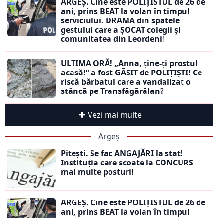
ARGEȘ. Cine este POLIȚISTUL de 26 de
ani, prins BEAT la volan în timpul
serviciului. DRAMA din spatele
gestului care a ȘOCAT colegii și
comunitatea din Leordeni!
ULTIMA ORĂ! „Anna, ţine-ţi prostul
acasă!” a fost GĂSIT de POLIȚIȘTI! Ce
riscă bărbatul care a vandalizat o
stâncă pe Transfăgărălan?
Vezi mai multe
Argeș
Pitești. Se fac ANGAJĂRI la stat!
Instituția care scoate la CONCURS
mai multe posturi!
ARGEȘ. Cine este POLIȚISTUL de 26 de
ani, prins BEAT la volan în timpul