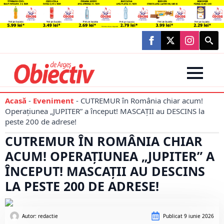
Searc
for:
Acasă
-
Eveniment
-
CUTREMUR în România chiar acum!
Operațiunea „JUPITER” a început! MASCAȚII au DESCINS la
peste 200 de adrese!
CUTREMUR ÎN ROMÂNIA CHIAR
ACUM! OPERAȚIUNEA „JUPITER” A
ÎNCEPUT! MASCAȚII AU DESCINS
LA PESTE 200 DE ADRESE!
Autor: 
redactie
Publicat
9 iunie 2026