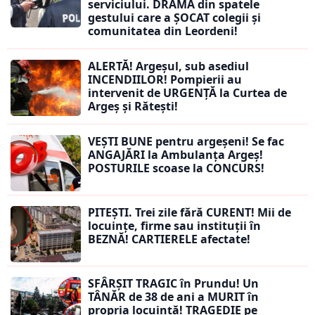
serviciului. DRAMA din spatele
gestului care a ȘOCAT colegii și
comunitatea din Leordeni!
ALERTĂ! Argeșul, sub asediul
INCENDIILOR! Pompierii au
intervenit de URGENȚĂ la Curtea de
Argeș și Rătești!
VEȘTI BUNE pentru argeșeni! Se fac
ANGAJĂRI la Ambulanța Argeș!
POSTURILE scoase la CONCURS!
PITEȘTI. Trei zile fără CURENT! Mii de
locuințe, firme sau instituții în
BEZNĂ! CARTIERELE afectate!
SFÂRȘIT TRAGIC în Prundu! Un
TÂNĂR de 38 de ani a MURIT în
propria locuință! TRAGEDIE pe