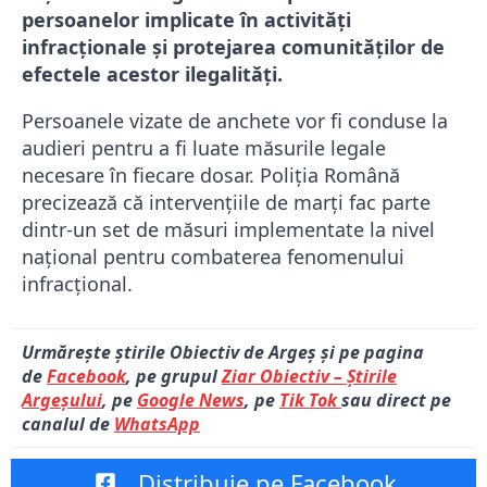
persoanelor implicate în activități
infracționale și protejarea comunităților de
efectele acestor ilegalități.
Persoanele vizate de anchete vor fi conduse la
audieri pentru a fi luate măsurile legale
necesare în fiecare dosar. Poliția Română
precizează că intervențiile de marți fac parte
dintr-un set de măsuri implementate la nivel
național pentru combaterea fenomenului
infracțional.
Urmărește știrile Obiectiv de Argeș și pe pagina
de
Facebook
, pe grupul
Ziar Obiectiv – Știrile
Argeșului
, pe
Google News
, pe
Tik Tok
sau direct pe
canalul de
WhatsApp
Distribuie pe Facebook