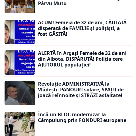
Pârvu Mutu
ACUM! Femeia de 32 de ani, CĂUTATĂ
disperată de FAMILIE și polițiști, a
fost GĂSITĂ!
ALERTĂ în Argeș! Femeie de 32 de ani
din Albota, DISPĂRUTĂ! Poliția cere
AJUTORUL populației!
Revoluție ADMINISTRATIVĂ la
Vlădești: PANOURI solare, SPAȚII de
joacă reînnoite și STRĂZI asfaltate!
Încă un BLOC modernizat la
Câmpulung prin FONDURI europene