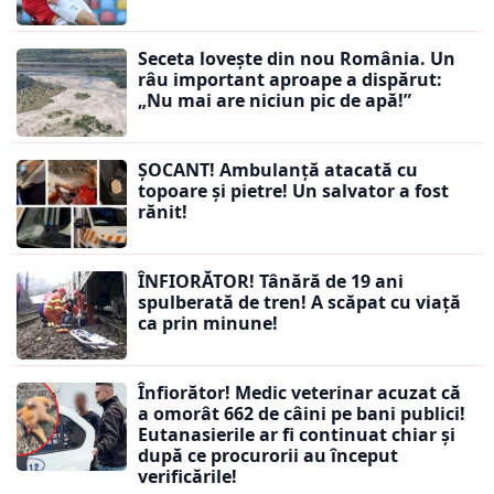
Seceta lovește din nou România. Un
râu important aproape a dispărut:
„Nu mai are niciun pic de apă!”
ȘOCANT! Ambulanță atacată cu
topoare și pietre! Un salvator a fost
rănit!
ÎNFIORĂTOR! Tânără de 19 ani
spulberată de tren! A scăpat cu viață
ca prin minune!
Înfiorător! Medic veterinar acuzat că
a omorât 662 de câini pe bani publici!
Eutanasierile ar fi continuat chiar și
după ce procurorii au început
verificările!