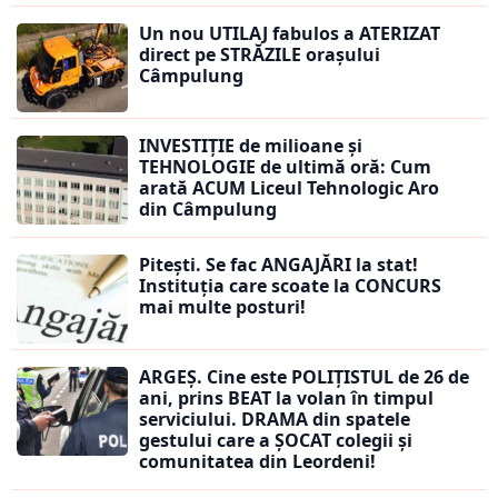
Un nou UTILAJ fabulos a ATERIZAT
direct pe STRĂZILE orașului
Câmpulung
INVESTIȚIE de milioane și
TEHNOLOGIE de ultimă oră: Cum
arată ACUM Liceul Tehnologic Aro
din Câmpulung
Pitești. Se fac ANGAJĂRI la stat!
Instituția care scoate la CONCURS
mai multe posturi!
ARGEȘ. Cine este POLIȚISTUL de 26 de
ani, prins BEAT la volan în timpul
serviciului. DRAMA din spatele
gestului care a ȘOCAT colegii și
comunitatea din Leordeni!