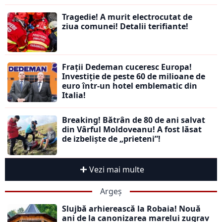
Tragedie! A murit electrocutat de
ziua comunei! Detalii terifiante!
Frații Dedeman cuceresc Europa!
Investiție de peste 60 de milioane de
euro într-un hotel emblematic din
Italia!
Breaking! Bătrân de 80 de ani salvat
din Vârful Moldoveanu! A fost lăsat
de izbeliște de „prieteni”!
Vezi mai multe
Argeș
Slujbă arhierească la Robaia! Nouă
ani de la canonizarea marelui zugrav