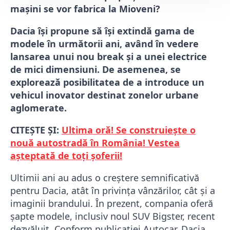
mașini se vor fabrica la Mioveni?
Dacia își propune să își extindă gama de
modele în următorii ani, având în vedere
lansarea unui nou break și a unei electrice
de mici dimensiuni. De asemenea, se
explorează posibilitatea de a introduce un
vehicul inovator destinat zonelor urbane
aglomerate.
CITEȘTE ȘI:
Ultima oră! Se construiește o
nouă autostradă în România! Vestea
așteptată de toți șoferii!
Ultimii ani au adus o creștere semnificativă
pentru Dacia, atât în privința vânzărilor, cât și a
imaginii brandului. În prezent, compania oferă
șapte modele, inclusiv noul SUV Bigster, recent
dezvăluit. Conform publicației Autocar, Dacia