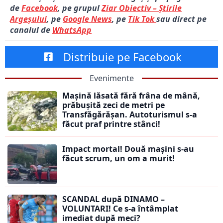
de
Facebook
, pe grupul
Ziar Obiectiv – Știrile
Argeșului
, pe
Google News
, pe
Tik Tok
sau direct pe
canalul de
WhatsApp
Distribuie pe Facebook
Evenimente
Mașină lăsată fără frâna de mână,
prăbușită zeci de metri pe
Transfăgărășan. Autoturismul s-a
făcut praf printre stânci!
Impact mortal! Două mașini s-au
făcut scrum, un om a murit!
SCANDAL după DINAMO –
VOLUNTARI! Ce s-a întâmplat
imediat după meci?