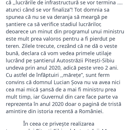
că ,,lucrările de infrastructură se vor termina ….
atunci când se vor finaliza”! Tot domnia sa
spunea că nu se va deranja să meargă pe
şantiere ca să verifice stadiul lucrărilor,
deoarece un minut din programul unui ministru
este mult prea valoros pentru a fi pierdut pe
teren. Zilele trecute, crezând că ne dă o veste
bună, declara că vom vedea primele utilaje
lucrând pe şantierul Autostrăzii Piteşti-Sibiu
undeva prin anul 2020, adică peste vreo 2 ani.
Cu astfel de înfăptuiri ,,mărețe”, sunt ferm
convins că domnul
Lucian Șova
nu va avea nici
cea mai mică șansă de a mai fi ministru prea
mult timp, iar Guvernul din care face parte va
reprezenta în anul 2020 doar o pagină de tristă
amintire din istoria recentă a României.
În
ceea ce privește realizarea