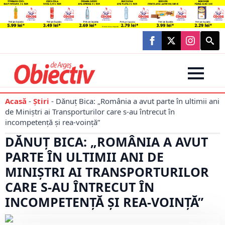
Searc
for:
Acasă
-
Știri
-
Dănuţ Bica: „România a avut parte în ultimii ani
de Miniştri ai Transporturilor care s-au întrecut în
incompetență şi rea-voință”
DĂNUŢ BICA: „ROMÂNIA A AVUT
PARTE ÎN ULTIMII ANI DE
MINIŞTRI AI TRANSPORTURILOR
CARE S-AU ÎNTRECUT ÎN
INCOMPETENȚĂ ŞI REA-VOINȚĂ”