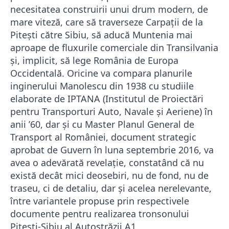
necesitatea construirii unui drum modern, de
mare viteză, care să traverseze Carpaţii de la
Piteşti către Sibiu, să aducă Muntenia mai
aproape de fluxurile comerciale din Transilvania
şi, implicit, să lege România de Europa
Occidentală. Oricine va compara planurile
inginerului Manolescu din 1938 cu studiile
elaborate de IPTANA (Institutul de Proiectări
pentru Transporturi Auto, Navale şi Aeriene) în
anii
’60,
dar şi cu Master Planul General de
Transport al României, document strategic
aprobat de Guvern în luna septembrie 2016, va
avea o adevărată revelaţie, constatând că nu
există decât mici deosebiri, nu de fond, nu de
traseu, ci de detaliu, dar şi acelea nerelevante,
între variantele propuse prin respectivele
documente pentru realizarea tronsonului
Piteşti-Sibiu
al Autostrăzii A1
.