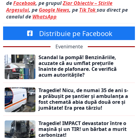
de
Facebook
, pe grupul
Ziar Obiectiv – Știrile
Argeșului
, pe
Google News
, pe
Tik Tok
sau direct pe
canalul de
WhatsApp
Distribuie pe Facebook
Evenimente
Scandal la pompă! Benzinăriile,
acuzate că au umflat prețurile
înainte de plafonare. Ce verifică
acum autoritățile?
Tragedie! Nicu, de numai 35 de ani s-
a prăbușit pe șantier și ambulanța a
fost chemată abia după două ore și
jumătate! Era prea târziu!
Tragedie! IMPACT devastator între o
mașină și un TIR! un bărbat a murit
carbonizat!