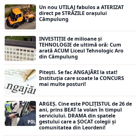
Un nou UTILAJ fabulos a ATERIZAT
direct pe STRĂZILE orașului
Câmpulung
INVESTIȚIE de milioane și
TEHNOLOGIE de ultimă oră: Cum
arată ACUM Liceul Tehnologic Aro
din Câmpulung
Pitești. Se fac ANGAJĂRI la stat!
Instituția care scoate la CONCURS
mai multe posturi!
ARGEȘ. Cine este POLIȚISTUL de 26 de
ani, prins BEAT la volan în timpul
serviciului. DRAMA din spatele
gestului care a ȘOCAT colegii și
comunitatea din Leordeni!