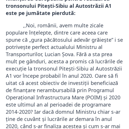
tronsonului Piteşti-Sibiu al Autostrăzii A1
este pe jumătate pierdută:
,,Noi, românii, avem multe zicale
populare înţelepte, dintre care aceea care
spune că „gura păcătosului adevăr grăieşte” i se
potrivește perfect actualului Ministru al
Transporturilor, Lucian Şova. Fără a sta prea
mult pe gânduri, acesta a promis că lucrările de
execuție la tronsonul Piteşti-Sibiu al Autostrăzii
A1 vor începe probabil în anul 2020. Oare să fi
uitat că
acest obiectiv de investiții beneficiază
de finanțare nerambursabilă prin Programul
Operațional Infrastructura Mare (POIM)
ş
i
2020
este ultimul an al perioadei de programare
2014-2020? Iar dacă domnul Ministru chiar s-ar
ține de cuvânt şi lucrările ar demara în anul
2020, când s-ar finaliza acestea şi cum s-ar mai