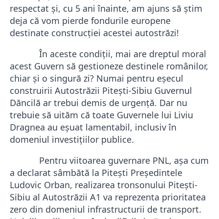
respectat
şi,
cu 5 ani înainte, am ajuns să ştim
deja că vom pierde fondurile europene
destinate construcției acestei autostrăzi!
În aceste condiţii, mai are dreptul moral
acest Guvern să gestioneze destinele rom
â
nilor,
chiar şi o singură zi? Numai pentru eşecul
construirii Autostrăzii Piteşti-Sibiu Guvernul
D
ă
ncil
ă
ar trebui demis de urgenț
ă
. Dar nu
trebuie să uităm că toate Guvernele lui Liviu
Dragnea au eşuat lamentabil, inclusiv în
domeniul investițiilor publice.
Pentru viitoarea guvernare PNL, așa cum
a declarat sâmbătă la Pitești Președintele
Ludovic Orban, realizarea tronsonului Piteşti-
Sibiu al Autostrăzii A1 va reprezenta prioritatea
zero din domeniul infrastructurii de transport.