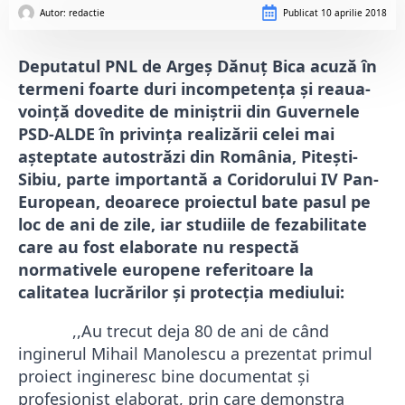
Autor: 
redactie
Publicat
10 aprilie 2018
Deputatul PNL de Argeş Dănuţ Bica acuză în
termeni foarte duri incompetenţa şi reaua-
voinţă dovedite de miniştrii din Guvernele
PSD-ALDE în privinţa realizării celei mai
aşteptate autostrăzi din România, Piteşti-
Sibiu, parte importantă a Coridorului IV Pan-
European, deoarece proiectul bate pasul pe
loc de ani de zile, iar studiile de fezabilitate
care au fost elaborate nu respectă
normativele europene referitoare la
calitatea lucrărilor
şi protecția mediului:
,,Au trecut deja 80 de ani de când
inginerul Mihail Manolescu a prezentat primul
proiect ingineresc bine documentat şi
profesionist elaborat, prin care demonstra