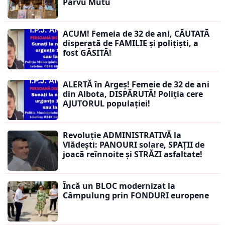
Pârvu Mutu
ACUM! Femeia de 32 de ani, CĂUTATĂ
disperată de FAMILIE și polițiști, a
fost GĂSITĂ!
ALERTĂ în Argeș! Femeie de 32 de ani
din Albota, DISPĂRUTĂ! Poliția cere
AJUTORUL populației!
Revoluție ADMINISTRATIVĂ la
Vlădești: PANOURI solare, SPAȚII de
joacă reînnoite și STRĂZI asfaltate!
Încă un BLOC modernizat la
Câmpulung prin FONDURI europene