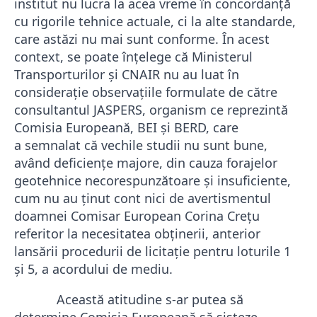
institut nu lucra la acea vreme
în
concordanţă
cu rigorile tehnice actuale, ci la alte standarde,
care astăzi nu mai sunt conforme.
În acest
context, se poate înțelege că Ministerul
Transporturilor și CNAIR nu au luat în
considerație observațiile formulate de către
consultantul JASPERS, organism ce reprezintă
Comisia Europeană, BEI și BERD, care
a
semnalat că vechile studii nu sunt bune,
având deficienţe majore, din cauza forajelor
geotehnice necorespunzătoare şi insuficiente,
cum
nu au ținut cont nici de avertismentul
doamnei Comisar European Corina Crețu
referitor la necesitatea obținerii, anterior
lansării procedurii de licitație pentru loturile 1
și 5, a acordului de mediu.
Această atitudine s-ar putea să