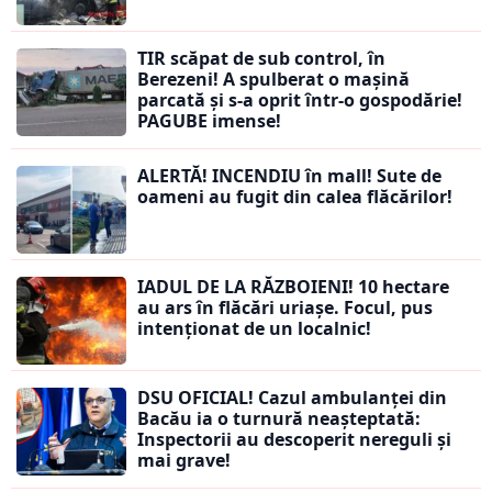
TIR scăpat de sub control, în
Berezeni! A spulberat o mașină
parcată și s-a oprit într-o gospodărie!
PAGUBE imense!
ALERTĂ! INCENDIU în mall! Sute de
oameni au fugit din calea flăcărilor!
IADUL DE LA RĂZBOIENI! 10 hectare
au ars în flăcări uriașe. Focul, pus
intenționat de un localnic!
DSU OFICIAL! Cazul ambulanței din
Bacău ia o turnură neașteptată:
Inspectorii au descoperit nereguli și
mai grave!