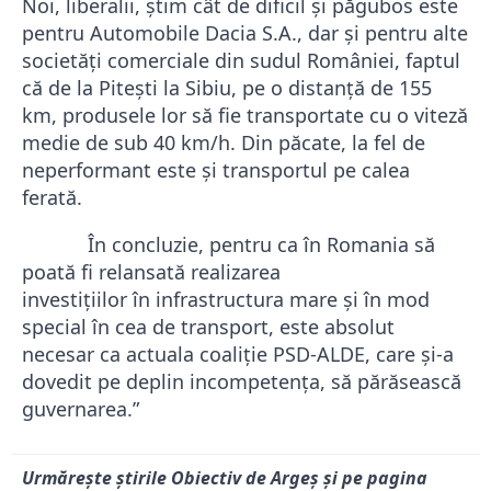
Noi, liberalii, ştim cât de dificil şi păgubos este
pentru
Automobile Dacia S.A
., dar şi pentru alte
societăți comerciale din sudul României, faptul
că de la Piteşti la Sibiu, pe o distanţă de 155
km, produsele lor să fie transportate cu o viteză
medie de sub 40 km
/h.
Din păcate, la fel de
neperformant este şi transportul pe calea
ferată.
În
concluzie, pentru ca
în
Romania să
poată fi relansată realizarea
investițiilor
în
infrastructura mare şi
în
mod
special
în
cea de transport, este absolut
necesar ca actuala coaliție PSD-ALDE, care şi-a
dovedit pe deplin incompetența, să părăsească
guvernarea.”
Urmărește știrile Obiectiv de Argeș și pe pagina