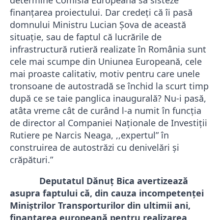
determine Comisia Europeană să sisteze
finanţarea proiectului.
Dar
credeţi că îi pasă
domnului Ministru Lucian Şova de această
situație, sau de faptul că lucrările de
infrastructură rutieră realizate în România sunt
cele mai scumpe din Uniunea Europeană, cele
mai proaste calitativ, motiv pentru care unele
tronsoane de autostradă se închid la scurt timp
după ce se taie panglica inaugurală? Nu-i pasă,
atâta vreme cât de curând l-a numit în funcţia
de director al Companiei Naționale de Investiții
Rutiere pe Narcis Neaga, ,,expertul” în
construirea de autostrăzi cu denivelări şi
crăpături.”
Deputatul Dănuţ Bica avertizează
asupra faptului că, din cauza incompetenţei
Miniştrilor Transporturilor din ultimii ani,
finanţarea europeană pentru realizarea