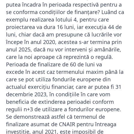
putea încadra în perioada respectiv
ă
pentru a
se conforma condițiilor de finanțare?
Luând ca
exemplu realizarea lotului 4, pentru care
proiectarea va dura 16 luni, iar execuția 44 de
luni, chiar dacă am presupune că lucrările vor
începe în anul 2020,
acestea s-ar termina prin
anul 2025, dacă nu vor interveni şi amânările,
care la noi aproape că reprezintă o regulă.
Perioada de finalizare de 60 de luni va
excede
în
acest caz termenului maxim până la
care se pot utiliza fondurile europene din
actualul exerciţiu financiar, care ar putea fi 31
decembrie 2023,
în
condițiile
în
care vom
beneficia de extinderea perioadei conform
regulii n
+
3 de utilizare a fondurilor europene.
Se demonstrează astfel că termenul de
finalizare asumat de CNAIR pentru întreaga
investiție, anul 2021, este imposibil de