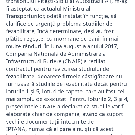
tronsonului Piteşti-Sibiu al Autostrăzii A1, m-aş
fi aşteptat ca actualul Ministru al
Transporturilor, odată instalat în funcție, să
clarifice de urgență problema studiilor de
fezabilitate, încă neterminate, deşi au fost
plătite regeşte, cu mormane de bani, în mai
multe rânduri.
În luna august a anului 2017,
Compania Națională de Administrare a
Infrastructurii Rutiere (CNAIR) a reziliat
contractul pentru revizuirea studiului de
fezabilitate, deoarece firmele câștigătoare nu
furnizaseră studiile de fezabilitate decât pentru
loturile 1 și 5, loturi de capete, care au fost cel
mai simplu de executat. Pentru loturile 2, 3 și 4,
președintele CNAIR a declarat că studiile vor fi
elaborate chiar de companie, având ca suport
vechile documentații întocmite de
IPTANA,
numai că el pare a nu şti că acest