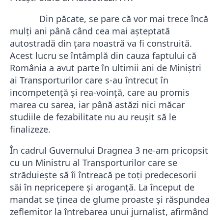
Din păcate, se pare că vor mai trece încă
mulţi ani până când cea mai aşteptată
autostradă din ţara noastră va fi construită.
Acest lucru se întâmplă din cauza faptului că
România a avut parte în ultimii ani de Miniştri
ai Transporturilor care s-au întrecut în
incompetență şi rea-voință, care au promis
marea cu sarea, iar până astăzi nici măcar
studiile de fezabilitate nu au reușit să le
finalizeze.
În cadrul Guvernului Dragnea 3 ne-am pricopsit
cu un Ministru al Transporturilor care se
străduiește să îi întreacă pe toţi predecesorii
săi în nepricepere şi aroganţă. La început de
mandat se ţinea de glume proaste şi răspundea
zeflemitor la întrebarea unui jurnalist, afirmând