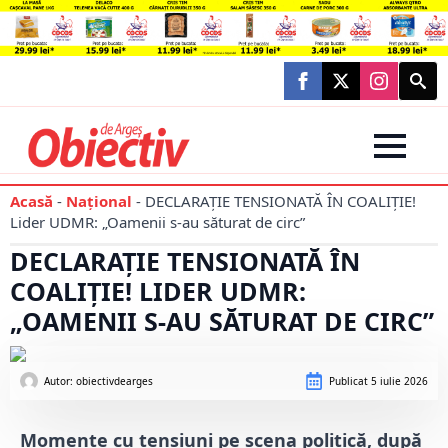
Searc
for:
Acasă
-
Național
-
DECLARAȚIE TENSIONATĂ ÎN COALIȚIE!
Lider UDMR: „Oamenii s-au săturat de circ”
DECLARAȚIE TENSIONATĂ ÎN
COALIȚIE! LIDER UDMR:
„OAMENII S-AU SĂTURAT DE CIRC”
Autor: 
obiectivdearges
Publicat
5 iulie 2026
Momente cu tensiuni pe scena politică, după