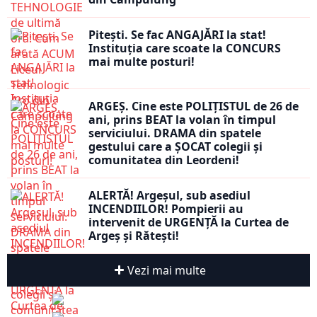
Pitești. Se fac ANGAJĂRI la stat!
Instituția care scoate la CONCURS
mai multe posturi!
ARGEȘ. Cine este POLIȚISTUL de 26 de
ani, prins BEAT la volan în timpul
serviciului. DRAMA din spatele
gestului care a ȘOCAT colegii și
comunitatea din Leordeni!
ALERTĂ! Argeșul, sub asediul
INCENDIILOR! Pompierii au
intervenit de URGENȚĂ la Curtea de
Argeș și Rătești!
Vezi mai multe