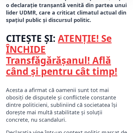
o declarație tranșantă venită din partea unui
lider UDMR, care a criticat climatul actual din
spațiul public și discursul politic.
CITEȘTE ȘI:
ATENȚIE! Se
ÎNCHIDE
Transfăgărășanul! Află
când și pentru cât timp!
Acesta a afirmat că oamenii sunt tot mai
obosiți de disputele și conflictele constante
dintre politicieni, subliniind că societatea își
dorește mai multă stabilitate și soluții
concrete, nu scandaluri.
Declarația vine într-un context politic marcat de