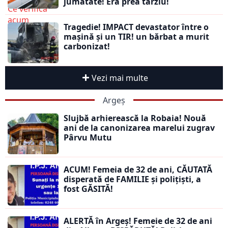
jumătate! Era prea târziu!
Tragedie! IMPACT devastator între o
mașină și un TIR! un bărbat a murit
carbonizat!
Vezi mai multe
Argeș
Slujbă arhierească la Robaia! Nouă
ani de la canonizarea marelui zugrav
Pârvu Mutu
ACUM! Femeia de 32 de ani, CĂUTATĂ
disperată de FAMILIE și polițiști, a
fost GĂSITĂ!
ALERTĂ în Argeș! Femeie de 32 de ani