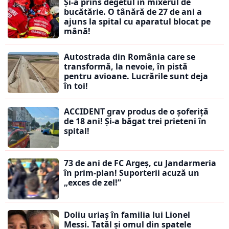
Și-a prins degetul în mixerul de
bucătărie. O tânără de 27 de ani a
ajuns la spital cu aparatul blocat pe
mână!
Autostrada din România care se
transformă, la nevoie, în pistă
pentru avioane. Lucrările sunt deja
în toi!
ACCIDENT grav produs de o șoferiță
de 18 ani! Și-a băgat trei prieteni în
spital!
73 de ani de FC Argeș, cu Jandarmeria
în prim-plan! Suporterii acuză un
„exces de zel!”
Doliu uriaș în familia lui Lionel
Messi. Tatăl și omul din spatele