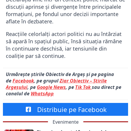
discuții aprinse și divergențe între principalele
formațiuni, pe fondul unor decizii importante
aflate în dezbatere.
Reacțiile celorlalți actori politici nu au întârziat
să apară în spațiul public, însă situația rămâne
în continuare deschisă, iar tensiunile din
coaliție par să continue.
Urmărește știrile Obiectiv de Argeș și pe pagina
de
Facebook
, pe grupul
Ziar Obiectiv – Știrile
Argeșului
, pe
Google News
, pe
Tik Tok
sau direct pe
canalul de
WhatsApp
Distribuie pe Facebook
Evenimente