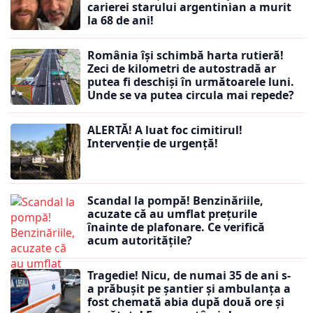
carierei starului argentinian a murit
la 68 de ani!
România își schimbă harta rutieră!
Zeci de kilometri de autostradă ar
putea fi deschiși în următoarele luni.
Unde se va putea circula mai repede?
ALERTĂ! A luat foc cimitirul!
Intervenție de urgență!
Scandal la pompă! Benzinăriile,
acuzate că au umflat prețurile
înainte de plafonare. Ce verifică
acum autoritățile?
Tragedie! Nicu, de numai 35 de ani s-
a prăbușit pe șantier și ambulanța a
fost chemată abia după două ore și