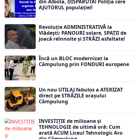
din Albota, DISPĂRUTĂ! Poliția cere
AJUTORUL populației!
Revoluție ADMINISTRATIVĂ la
Vlădești: PANOURI solare, SPAȚII de
joacă reînnoite și STRĂZI asfaltate!
Încă un BLOC modernizat la
Câmpulung prin FONDURI europene
Un nou UTILAJ fabulos a ATERIZAT
direct pe STRĂZILE orașului
Câmpulung
INVESTIȚIE de milioane și
TEHNOLOGIE de ultimă oră: Cum
arată ACUM Liceul Tehnologic Aro
din Câmpulung