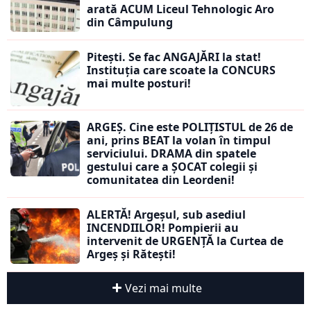
arată ACUM Liceul Tehnologic Aro
din Câmpulung
Pitești. Se fac ANGAJĂRI la stat!
Instituția care scoate la CONCURS
mai multe posturi!
ARGEȘ. Cine este POLIȚISTUL de 26 de
ani, prins BEAT la volan în timpul
serviciului. DRAMA din spatele
gestului care a ȘOCAT colegii și
comunitatea din Leordeni!
ALERTĂ! Argeșul, sub asediul
INCENDIILOR! Pompierii au
intervenit de URGENȚĂ la Curtea de
Argeș și Rătești!
Vezi mai multe