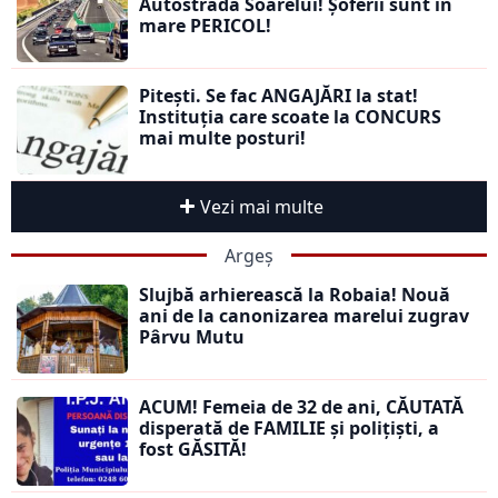
Autostrada Soarelui! Șoferii sunt în
mare PERICOL!
Pitești. Se fac ANGAJĂRI la stat!
Instituția care scoate la CONCURS
mai multe posturi!
Vezi mai multe
Argeș
Slujbă arhierească la Robaia! Nouă
ani de la canonizarea marelui zugrav
Pârvu Mutu
ACUM! Femeia de 32 de ani, CĂUTATĂ
disperată de FAMILIE și polițiști, a
fost GĂSITĂ!