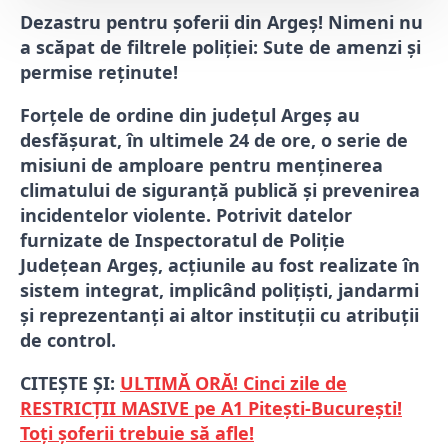
Dezastru pentru șoferii din Argeș! Nimeni nu
a scăpat de filtrele poliției: Sute de amenzi și
permise reținute!
Forțele de ordine din județul Argeș au
desfășurat, în ultimele 24 de ore, o serie de
misiuni de amploare pentru menținerea
climatului de siguranță publică și prevenirea
incidentelor violente. Potrivit datelor
furnizate de Inspectoratul de Poliție
Județean Argeș, acțiunile au fost realizate în
sistem integrat, implicând polițiști, jandarmi
și reprezentanți ai altor instituții cu atribuții
de control.
CITEȘTE ȘI:
ULTIMĂ ORĂ! Cinci zile de
RESTRICȚII MASIVE pe A1 Pitești-București!
Toți șoferii trebuie să afle!