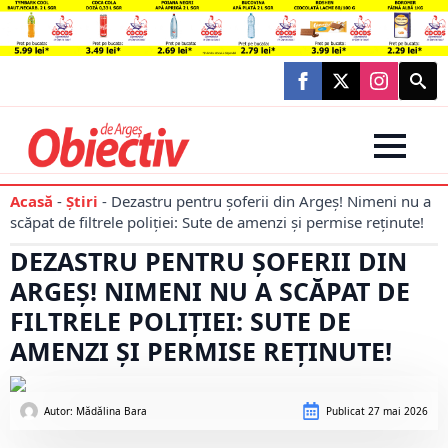
Searc
for:
Acasă
-
Știri
-
Dezastru pentru șoferii din Argeș! Nimeni nu a
scăpat de filtrele poliției: Sute de amenzi și permise reținute!
DEZASTRU PENTRU ȘOFERII DIN
ARGEȘ! NIMENI NU A SCĂPAT DE
FILTRELE POLIȚIEI: SUTE DE
AMENZI ȘI PERMISE REȚINUTE!
Autor: 
Mădălina Bara
Publicat
27 mai 2026