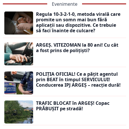
Evenimente
Regula 10-3-2-1-0, metoda virală care
promite un somn mai bun fără
aplicații sau dispozitive. Ce trebuie
să faci înainte de culcare?
ARGEȘ. VITEZOMAN la 80 ani! Cu cât
a fost prins de polițiști?
POLIȚIA OFICIAL! Ce a pățit agentul
prin BEAT în timpul SERVICULUI!
Conducerea IPJ ARGEȘ – reacție dură!
TRAFIC BLOCAT în ARGEȘ! Copac
PRĂBUȘIT pe stradă!