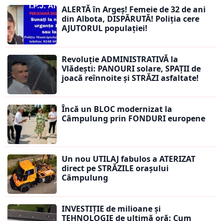
ALERTĂ în Argeș! Femeie de 32 de ani
din Albota, DISPĂRUTĂ! Poliția cere
AJUTORUL populației!
Revoluție ADMINISTRATIVĂ la
Vlădești: PANOURI solare, SPAȚII de
joacă reînnoite și STRĂZI asfaltate!
Încă un BLOC modernizat la
Câmpulung prin FONDURI europene
Un nou UTILAJ fabulos a ATERIZAT
direct pe STRĂZILE orașului
Câmpulung
INVESTIȚIE de milioane și
TEHNOLOGIE de ultimă oră: Cum