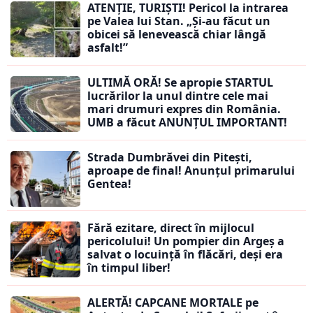
ATENȚIE, TURIȘTI! Pericol la intrarea
pe Valea lui Stan. „Și-au făcut un
obicei să lenevească chiar lângă
asfalt!”
ULTIMĂ ORĂ! Se apropie STARTUL
lucrărilor la unul dintre cele mai
mari drumuri expres din România.
UMB a făcut ANUNȚUL IMPORTANT!
Strada Dumbrăvei din Pitești,
aproape de final! Anunțul primarului
Gentea!
Fără ezitare, direct în mijlocul
pericolului! Un pompier din Argeș a
salvat o locuință în flăcări, deși era
în timpul liber!
ALERTĂ! CAPCANE MORTALE pe