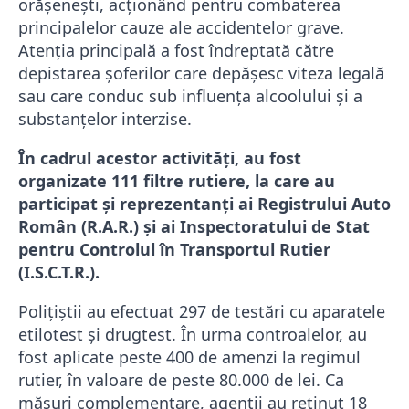
orășenești, acționând pentru combaterea
principalelor cauze ale accidentelor grave.
Atenția principală a fost îndreptată către
depistarea șoferilor care depășesc viteza legală
sau care conduc sub influența alcoolului și a
substanțelor interzise.
În cadrul acestor activități, au fost
organizate 111 filtre rutiere, la care au
participat și reprezentanți ai Registrului Auto
Român (R.A.R.) și ai Inspectoratului de Stat
pentru Controlul în Transportul Rutier
(I.S.C.T.R.).
Polițiștii au efectuat 297 de testări cu aparatele
etilotest și drugtest. În urma controalelor, au
fost aplicate peste 400 de amenzi la regimul
rutier, în valoare de peste 80.000 de lei. Ca
măsuri complementare, agenții au reținut 18