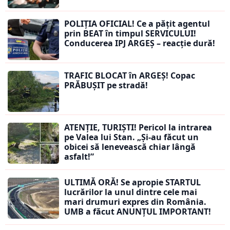
POLIȚIA OFICIAL! Ce a pățit agentul
prin BEAT în timpul SERVICULUI!
Conducerea IPJ ARGEȘ – reacție dură!
TRAFIC BLOCAT în ARGEȘ! Copac
PRĂBUȘIT pe stradă!
ATENȚIE, TURIȘTI! Pericol la intrarea
pe Valea lui Stan. „Și-au făcut un
obicei să lenevească chiar lângă
asfalt!”
ULTIMĂ ORĂ! Se apropie STARTUL
lucrărilor la unul dintre cele mai
mari drumuri expres din România.
UMB a făcut ANUNȚUL IMPORTANT!