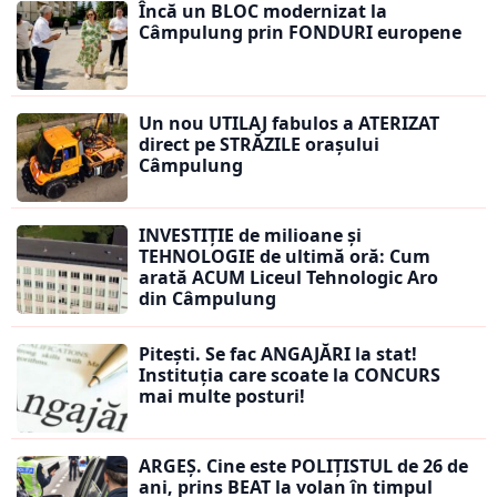
Încă un BLOC modernizat la
Câmpulung prin FONDURI europene
Un nou UTILAJ fabulos a ATERIZAT
direct pe STRĂZILE orașului
Câmpulung
INVESTIȚIE de milioane și
TEHNOLOGIE de ultimă oră: Cum
arată ACUM Liceul Tehnologic Aro
din Câmpulung
Pitești. Se fac ANGAJĂRI la stat!
Instituția care scoate la CONCURS
mai multe posturi!
ARGEȘ. Cine este POLIȚISTUL de 26 de
ani, prins BEAT la volan în timpul