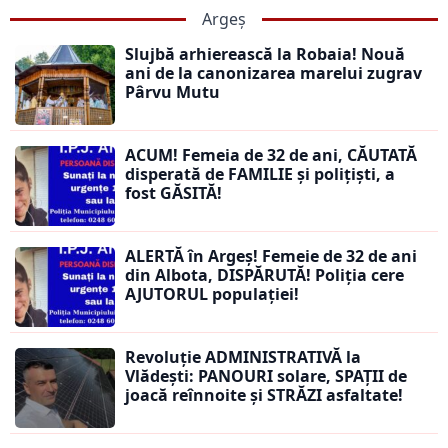
Argeș
Slujbă arhierească la Robaia! Nouă
ani de la canonizarea marelui zugrav
Pârvu Mutu
ACUM! Femeia de 32 de ani, CĂUTATĂ
disperată de FAMILIE și polițiști, a
fost GĂSITĂ!
ALERTĂ în Argeș! Femeie de 32 de ani
din Albota, DISPĂRUTĂ! Poliția cere
AJUTORUL populației!
Revoluție ADMINISTRATIVĂ la
Vlădești: PANOURI solare, SPAȚII de
joacă reînnoite și STRĂZI asfaltate!