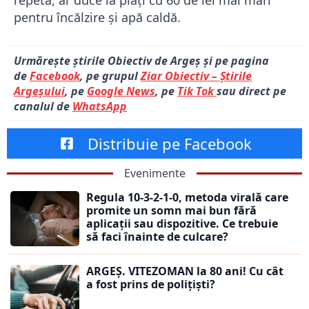
repetă, ar duce la plăţi cu 60 de lei mai mari
pentru încălzire şi apă caldă.
Urmărește știrile Obiectiv de Argeș și pe pagina
de
Facebook
, pe grupul
Ziar Obiectiv – Știrile
Argeșului
, pe
Google News
, pe
Tik Tok
sau direct pe
canalul de
WhatsApp
Distribuie pe Facebook
Evenimente
Regula 10-3-2-1-0, metoda virală care
promite un somn mai bun fără
aplicații sau dispozitive. Ce trebuie
să faci înainte de culcare?
ARGEȘ. VITEZOMAN la 80 ani! Cu cât
a fost prins de polițiști?