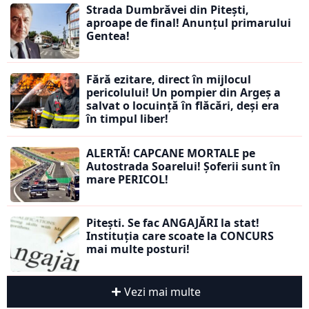
Strada Dumbrăvei din Pitești,
aproape de final! Anunțul primarului
Gentea!
Fără ezitare, direct în mijlocul
pericolului! Un pompier din Argeș a
salvat o locuință în flăcări, deși era
în timpul liber!
ALERTĂ! CAPCANE MORTALE pe
Autostrada Soarelui! Șoferii sunt în
mare PERICOL!
Pitești. Se fac ANGAJĂRI la stat!
Instituția care scoate la CONCURS
mai multe posturi!
Vezi mai multe