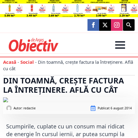
Searc
for:
Acasă
-
Social
-
Din toamnă, crește factura la întreținere. Află
cu cât
DIN TOAMNĂ, CREȘTE FACTURA
LA ÎNTREȚINERE. AFLĂ CU CÂT
Autor: 
redactie
Publicat
6 august 2014
Scumpirile, cuplate cu un consum mai ridicat
de energie în cursul iernii, ar putea scumpi la