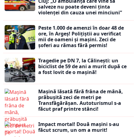
Cluj: „O ambulanță care vine să
salveze nu poate deveni ținta
violenței din cauza unei minciuni”
Peste 1.000 de amenzi în doar 48 de
ore, în Argeș! Polițiștii au verificat
mii de oameni și mașini. Zeci de
șoferi au rămas fără permis!
Tragedie pe DN 7, la Călinești: un
biciclist de 59 de ani a murit după ce
a fost lovit de o mașină!
Mașină lăsată fără frâna de mână,
prăbușită zeci de metri pe
Transfăgărășan. Autoturismul s-a
făcut praf printre stânci!
Impact mortal! Două mașini s-au
făcut scrum, un om a murit!