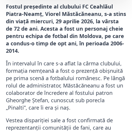
Fostul președinte al clubului FC Ceahlăul
Piatra-Neamț, Viorel Măstăcăneanu, s-a stins
din viață miercuri, 29 aprilie 2026, la vârsta
de 72 de ani. Acesta a fost un personaj cheie
pentru echipa de fotbal din Moldova, pe care
a condus-o timp de opt ani, în perioada 2006-
2014.
În intervalul în care s-a aflat la cârma clubului,
formația nemțeană a fost o prezență obișnuită
pe prima scenă a fotbalului românesc. Pe lângă
rolul de administrator, Măstăcăneanu a fost un
colaborator de încredere al fostului patron
Gheorghe Ștefan, cunoscut sub porecla
„Pinalti”, care îi era și naș.
Vestea dispariției sale a fost confirmată de
reprezentanții comunității de fani, care au