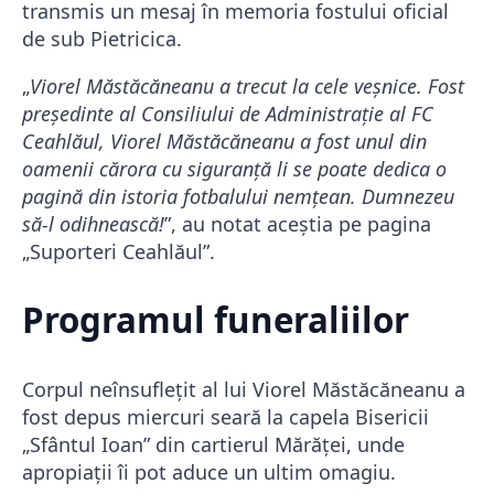
transmis un mesaj în memoria fostului oficial
de sub Pietricica.
„
Viorel Măstăcăneanu a trecut la cele veșnice. Fost
președinte al Consiliului de Administrație al FC
Ceahlăul, Viorel Măstăcăneanu a fost unul din
oamenii cărora cu siguranță li se poate dedica o
pagină din istoria fotbalului nemțean. Dumnezeu
să-l odihnească!
”, au notat aceștia pe pagina
„Suporteri Ceahlăul”.
Programul funeraliilor
Corpul neînsuflețit al lui Viorel Măstăcăneanu a
fost depus miercuri seară la capela Bisericii
„Sfântul Ioan” din cartierul Mărăței, unde
apropiații îi pot aduce un ultim omagiu.