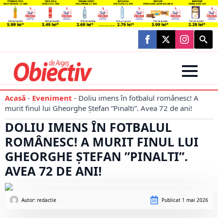
Searc
for:
Acasă
-
Eveniment
-
Doliu imens în fotbalul românesc! A
murit finul lui Gheorghe Ștefan ”Pinalti”. Avea 72 de ani!
DOLIU IMENS ÎN FOTBALUL
ROMÂNESC! A MURIT FINUL LUI
GHEORGHE ȘTEFAN ”PINALTI”.
AVEA 72 DE ANI!
Autor: 
redactie
Publicat
1 mai 2026