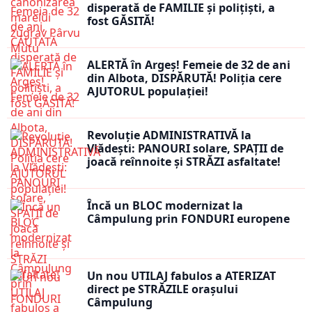
disperată de FAMILIE și polițiști, a
fost GĂSITĂ!
ALERTĂ în Argeș! Femeie de 32 de ani
din Albota, DISPĂRUTĂ! Poliția cere
AJUTORUL populației!
Revoluție ADMINISTRATIVĂ la
Vlădești: PANOURI solare, SPAȚII de
joacă reînnoite și STRĂZI asfaltate!
Încă un BLOC modernizat la
Câmpulung prin FONDURI europene
Un nou UTILAJ fabulos a ATERIZAT
direct pe STRĂZILE orașului
Câmpulung