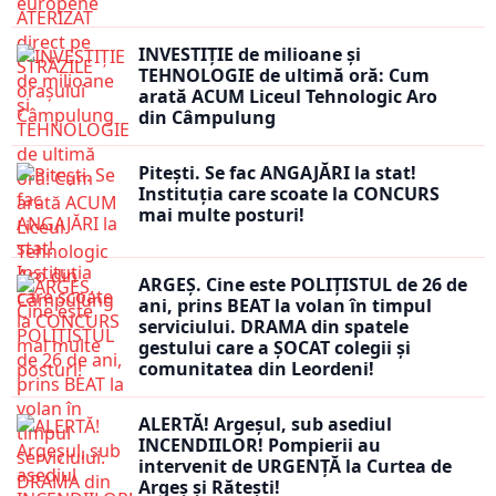
INVESTIȚIE de milioane și
TEHNOLOGIE de ultimă oră: Cum
arată ACUM Liceul Tehnologic Aro
din Câmpulung
Pitești. Se fac ANGAJĂRI la stat!
Instituția care scoate la CONCURS
mai multe posturi!
ARGEȘ. Cine este POLIȚISTUL de 26 de
ani, prins BEAT la volan în timpul
serviciului. DRAMA din spatele
gestului care a ȘOCAT colegii și
comunitatea din Leordeni!
ALERTĂ! Argeșul, sub asediul
INCENDIILOR! Pompierii au
intervenit de URGENȚĂ la Curtea de
Argeș și Rătești!