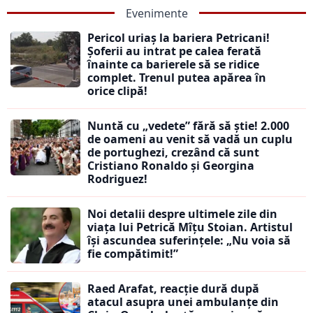
Evenimente
Pericol uriaș la bariera Petricani!
Șoferii au intrat pe calea ferată
înainte ca barierele să se ridice
complet. Trenul putea apărea în
orice clipă!
Nuntă cu „vedete” fără să știe! 2.000
de oameni au venit să vadă un cuplu
de portughezi, crezând că sunt
Cristiano Ronaldo și Georgina
Rodriguez!
Noi detalii despre ultimele zile din
viața lui Petrică Mîțu Stoian. Artistul
își ascundea suferințele: „Nu voia să
fie compătimit!”
Raed Arafat, reacție dură după
atacul asupra unei ambulanțe din