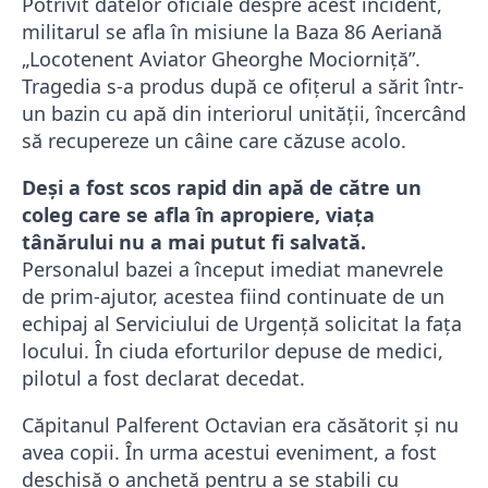
Potrivit datelor oficiale despre acest incident,
militarul se afla în misiune la Baza 86 Aeriană
„Locotenent Aviator Gheorghe Mociorniță”.
Tragedia s-a produs după ce ofițerul a sărit într-
un bazin cu apă din interiorul unității, încercând
să recupereze un câine care căzuse acolo.
Deși a fost scos rapid din apă de către un
coleg care se afla în apropiere, viața
tânărului nu a mai putut fi salvată.
Personalul bazei a început imediat manevrele
de prim-ajutor, acestea fiind continuate de un
echipaj al Serviciului de Urgență solicitat la fața
locului. În ciuda eforturilor depuse de medici,
pilotul a fost declarat decedat.
Căpitanul Palferent Octavian era căsătorit și nu
avea copii. În urma acestui eveniment, a fost
deschisă o anchetă pentru a se stabili cu