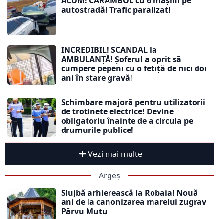
ACUM! CARAMBOL cu 6 mașini pe
autostradă! Trafic paralizat!
INCREDIBIL! SCANDAL la
AMBULANȚĂ! Șoferul a oprit să
cumpere pepeni cu o fetiță de nici doi
ani în stare gravă!
Schimbare majoră pentru utilizatorii
de trotinete electrice! Devine
obligatoriu înainte de a circula pe
drumurile publice!
Vezi mai multe
Argeș
Slujbă arhierească la Robaia! Nouă
ani de la canonizarea marelui zugrav
Pârvu Mutu