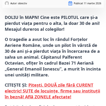
Autor: 
obiectiv
Publicat
11 martie 2026
DOLIU în MAPN! Cine este PILOTUL care și-a
pierdut viața pentru o alta, la doar 30 de ani!
Mesajul dureros al colegilor!
O tragedie a avut loc în rândul Forțelor
Aeriene Române, unde un pilot în vârstă de
30 de ani și-a pierdut viața în încercarea de a
salva un animal. Căpitanul Palferent
Octavian, ofițer în cadrul Bazei 71 Aeriană
„General Emanoil Ionescu”, a murit în incinta
unei unități militare.
CITEȘTE ȘI:
Pitești. DOUĂ zile fără CURENT
electric! SUTE de locuințe, firme sau instituții
în beznă! Află ZONELE afectate!