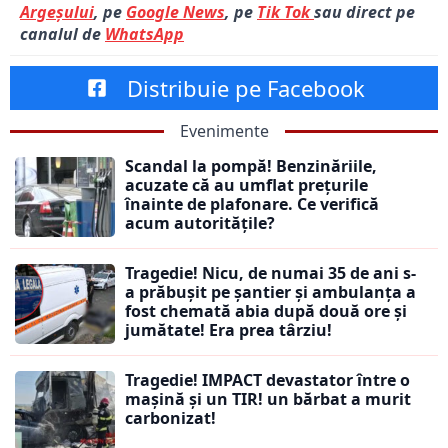
Argeșului
, pe
Google News
, pe
Tik Tok
sau direct pe
canalul de
WhatsApp
Distribuie pe Facebook
Evenimente
Scandal la pompă! Benzinăriile,
acuzate că au umflat prețurile
înainte de plafonare. Ce verifică
acum autoritățile?
Tragedie! Nicu, de numai 35 de ani s-
a prăbușit pe șantier și ambulanța a
fost chemată abia după două ore și
jumătate! Era prea târziu!
Tragedie! IMPACT devastator între o
mașină și un TIR! un bărbat a murit
carbonizat!