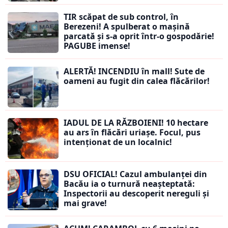
TIR scăpat de sub control, în
Berezeni! A spulberat o mașină
parcată și s-a oprit într-o gospodărie!
PAGUBE imense!
ALERTĂ! INCENDIU în mall! Sute de
oameni au fugit din calea flăcărilor!
IADUL DE LA RĂZBOIENI! 10 hectare
au ars în flăcări uriașe. Focul, pus
intenționat de un localnic!
DSU OFICIAL! Cazul ambulanței din
Bacău ia o turnură neașteptată:
Inspectorii au descoperit nereguli și
mai grave!