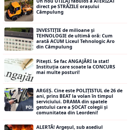
Un nou UTILAJ fabulos a ATERIZAT
direct pe STRĂZILE orașului
Câmpulung
INVESTIȚIE de milioane și
TEHNOLOGIE de ultimă oră: Cum
arată ACUM Liceul Tehnologic Aro
din Câmpulung
Pitești. Se fac ANGAJĂRI la stat!
Instituția care scoate la CONCURS
mai multe posturi!
ARGEȘ. Cine este POLIȚISTUL de 26 de
ani, prins BEAT la volan în timpul
serviciului. DRAMA din spatele
gestului care a ȘOCAT colegii și
comunitatea din Leordeni!
ALERTĂ! Argeșul, sub asediul