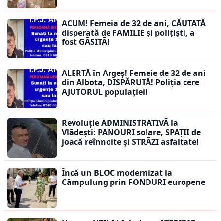
ACUM! Femeia de 32 de ani, CĂUTATĂ
disperată de FAMILIE și polițiști, a
fost GĂSITĂ!
ALERTĂ în Argeș! Femeie de 32 de ani
din Albota, DISPĂRUTĂ! Poliția cere
AJUTORUL populației!
Revoluție ADMINISTRATIVĂ la
Vlădești: PANOURI solare, SPAȚII de
joacă reînnoite și STRĂZI asfaltate!
Încă un BLOC modernizat la
Câmpulung prin FONDURI europene