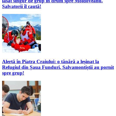
lăsat singur de grup în drum spre Moldoveanu.
Salvatorii îl caută!
Alertă în Piatra Craiului: o tânără a leșinat la
Refugiul din Șaua Funduri. Salvamontiștii au pornit
spre grup!