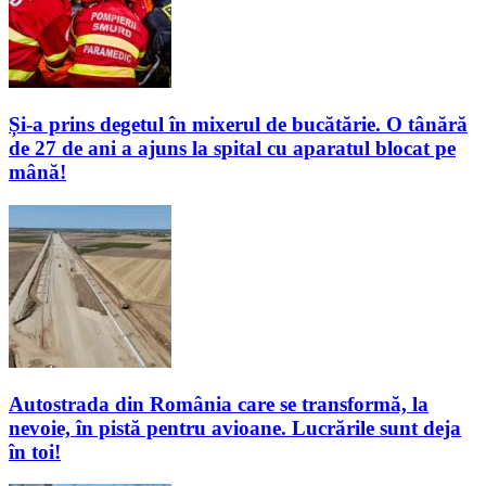
Și-a prins degetul în mixerul de bucătărie. O tânără
de 27 de ani a ajuns la spital cu aparatul blocat pe
mână!
Autostrada din România care se transformă, la
nevoie, în pistă pentru avioane. Lucrările sunt deja
în toi!