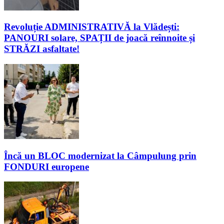
Revoluție ADMINISTRATIVĂ la Vlădești:
PANOURI solare, SPAȚII de joacă reînnoite și
STRĂZI asfaltate!
Încă un BLOC modernizat la Câmpulung prin
FONDURI europene