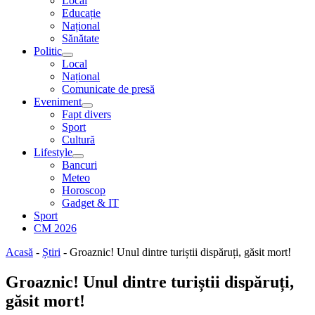
Local
Educație
Național
Sănătate
Politic
Local
Național
Comunicate de presă
Eveniment
Fapt divers
Sport
Cultură
Lifestyle
Bancuri
Meteo
Horoscop
Gadget & IT
Sport
CM 2026
Acasă
-
Știri
-
Groaznic! Unul dintre turiștii dispăruți, găsit mort!
Groaznic! Unul dintre turiștii dispăruți,
găsit mort!