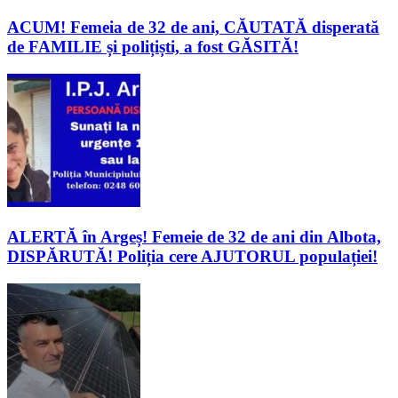
ACUM! Femeia de 32 de ani, CĂUTATĂ disperată
de FAMILIE și polițiști, a fost GĂSITĂ!
ALERTĂ în Argeș! Femeie de 32 de ani din Albota,
DISPĂRUTĂ! Poliția cere AJUTORUL populației!