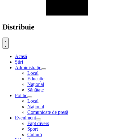
Distribuie
Acasă
Știri
Administraţie
Local
Educație
Național
Sănătate
Politic
Local
Național
Comunicate de presă
Eveniment
Fapt divers
Sport
Cultură