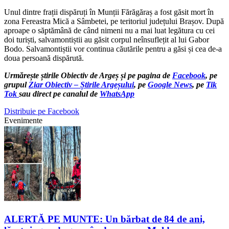
Unul dintre frații dispăruți în Munții Fărăgăraș a fost găsit mort în
zona Fereastra Mică a Sâmbetei, pe teritoriul județului Brașov. După
aproape o săptămână de când nimeni nu a mai luat legătura cu cei
doi turiști, salvamontiștii au găsit corpul neînsuflețit al lui Gabor
Bodo. Salvamontiștii vor continua căutările pentru a găsi și cea de-a
doua persoană dispărută.
Urmărește știrile Obiectiv de Argeș și pe pagina de
Facebook
, pe
grupul
Ziar Obiectiv – Știrile Argeșului
, pe
Google News
, pe
Tik
Tok
sau direct pe canalul de
WhatsApp
Distribuie pe Facebook
Evenimente
ALERTĂ PE MUNTE: Un bărbat de 84 de ani,