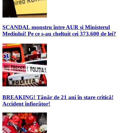
SCANDAL monstru între AUR și Ministerul
Mediului! Pe ce s-au cheltuit cei 373.600 de lei?
BREAKING! Tânăr de 21 ani în stare critică!
Accident înfiorător!