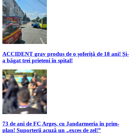
ACCIDENT grav produs de o șoferiță de 18 ani! Și-
a băgat trei prieteni în spital!
73 de ani de FC Argeș, cu Jandarmeria în prim-
plan! Suporterii acuză un „exces de zel!”