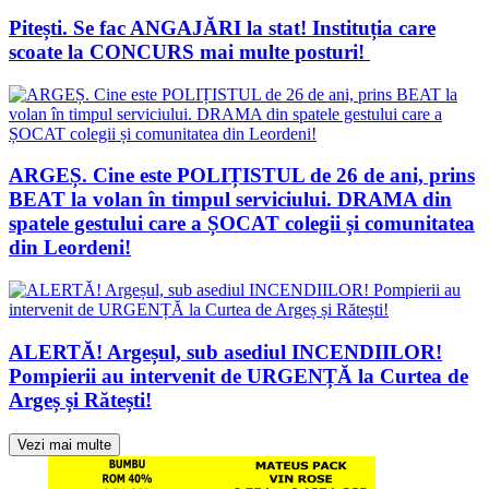
Pitești. Se fac ANGAJĂRI la stat! Instituția care
scoate la CONCURS mai multe posturi!
ARGEȘ. Cine este POLIȚISTUL de 26 de ani, prins
BEAT la volan în timpul serviciului. DRAMA din
spatele gestului care a ȘOCAT colegii și comunitatea
din Leordeni!
ALERTĂ! Argeșul, sub asediul INCENDIILOR!
Pompierii au intervenit de URGENȚĂ la Curtea de
Argeș și Rătești!
Vezi mai multe