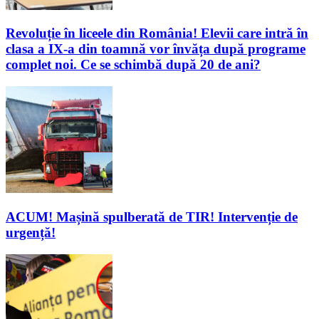
Revoluție în liceele din România! Elevii care intră în
clasa a IX-a din toamnă vor învăța după programe
complet noi. Ce se schimbă după 20 de ani?
ACUM! Mașină spulberată de TIR! Intervenție de
urgență!