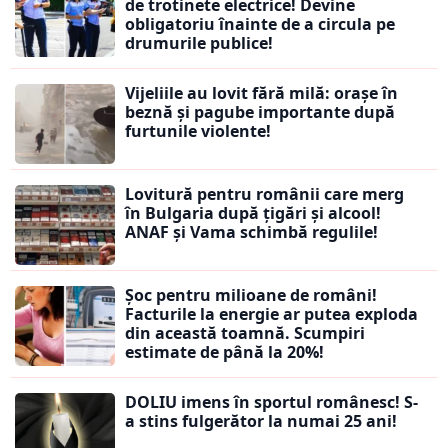
de trotinete electrice! Devine
obligatoriu înainte de a circula pe
drumurile publice!
Vijeliile au lovit fără milă: orașe în
beznă și pagube importante după
furtunile violente!
Lovitură pentru românii care merg
în Bulgaria după țigări și alcool!
ANAF și Vama schimbă regulile!
Șoc pentru milioane de români!
Facturile la energie ar putea exploda
din această toamnă. Scumpiri
estimate de până la 20%!
DOLIU imens în sportul românesc! S-
a stins fulgerător la numai 25 ani!