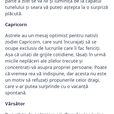
parte a zilei se va ivi şi luminiţa de la capătul
tunelului şi seara vă puteţi aştepta la o surpriză
plăcută.
Capricorn
Astrele au un mesaj optimist pentru nativii
zodiei Capricorn, care sunt încurajaţi să se
ocupe exclusiv de lucrurile care îi fac fericiţi.
Aşa că uitaţi de grijile cotidiene, lăsaţi în urmă
micile neplăceri ale zilelor trecute şi
concentraţi-vă asupra propriei persoane. Poate
că vremea rea vă indispune, dar acesta nu este
un motiv să refuzaţi propunerile celor dragi,
care v-ar putea surprinde cu o vacanţă
spontană.
Vărsător