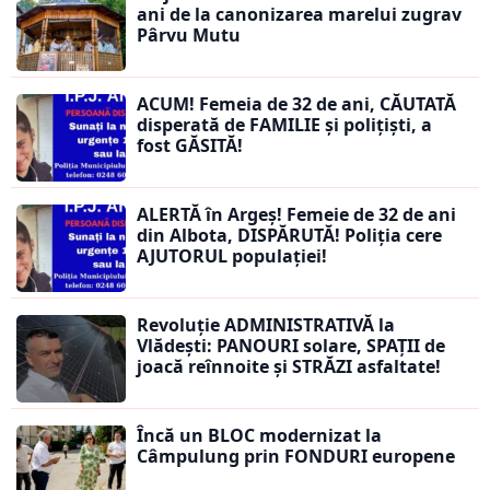
ani de la canonizarea marelui zugrav
Pârvu Mutu
ACUM! Femeia de 32 de ani, CĂUTATĂ
disperată de FAMILIE și polițiști, a
fost GĂSITĂ!
ALERTĂ în Argeș! Femeie de 32 de ani
din Albota, DISPĂRUTĂ! Poliția cere
AJUTORUL populației!
Revoluție ADMINISTRATIVĂ la
Vlădești: PANOURI solare, SPAȚII de
joacă reînnoite și STRĂZI asfaltate!
Încă un BLOC modernizat la
Câmpulung prin FONDURI europene