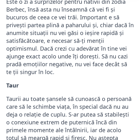
Este o zi a surprizelor pentru nativii din zodia
Berbec, însă asta nu înseamnă că vei fi și
bucuros de ceea ce vei trăi. Important e să
privești partea plină a paharului și, chiar dacă în
anumite situații nu vei găsi o ieșire rapidă și
satisfăcătoare, e necesar să-ți menții
optimismul. Dacă crezi cu adevărat în tine vei
ajunge exact acolo unde îți dorești. Să nu cazi
pradă emoțiilor negative, nu vei face decât să
te ții singur în loc.
Taur
Taurii au toate șansele să cunoască o persoană
care să le schimbe viața, în special dacă nu au
deja o relație de cuplu. S-ar putea să stabilești
o conexiune extrem de puternică încă din
primele momente ale întâlnirii, iar de acolo
totul să meargă rapid și firesc. Nu aștepta