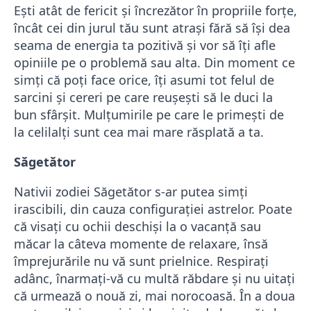
Ești atât de fericit și încrezător în propriile forțe,
încât cei din jurul tău sunt atrași fără să își dea
seama de energia ta pozitivă și vor să îți afle
opiniile pe o problemă sau alta. Din moment ce
simți că poți face orice, îți asumi tot felul de
sarcini și cereri pe care reușești să le duci la
bun sfârșit. Mulțumirile pe care le primești de
la celilalți sunt cea mai mare răsplată a ta.
Săgetător
Nativii zodiei Săgetător s-ar putea simţi
irascibili, din cauza configuraţiei astrelor. Poate
că visaţi cu ochii deschişi la o vacanţă sau
măcar la câteva momente de relaxare, însă
împrejurările nu vă sunt prielnice. Respiraţi
adânc, înarmaţi-vă cu multă răbdare şi nu uitaţi
că urmează o nouă zi, mai norocoasă. În a doua