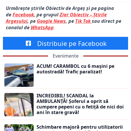
Urmărește știrile Obiectiv de Argeș și pe pagina
de
Facebook
, pe grupul
Ziar Obiectiv – Știrile
Argeșului
, pe
Google News
, pe
Tik Tok
sau direct pe
canalul de
WhatsApp
Distribuie pe Facebook
Evenimente
ACUM! CARAMBOL cu 6 mașini pe
autostradă! Trafic paralizat!
INCREDIBIL! SCANDAL la
AMBULANȚĂ! Șoferul a oprit să
cumpere pepeni cu o fetiță de nici doi
ani în stare gravă!
Schimbare majoră pentru utilizatorii