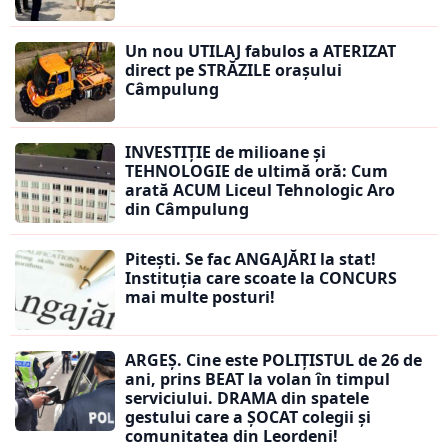
Un nou UTILAJ fabulos a ATERIZAT
direct pe STRĂZILE orașului
Câmpulung
INVESTIȚIE de milioane și
TEHNOLOGIE de ultimă oră: Cum
arată ACUM Liceul Tehnologic Aro
din Câmpulung
Pitești. Se fac ANGAJĂRI la stat!
Instituția care scoate la CONCURS
mai multe posturi!
ARGEȘ. Cine este POLIȚISTUL de 26 de
ani, prins BEAT la volan în timpul
serviciului. DRAMA din spatele
gestului care a ȘOCAT colegii și
comunitatea din Leordeni!