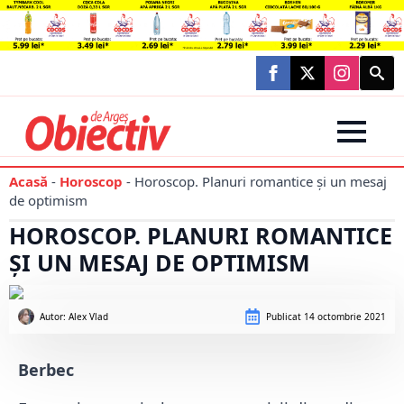
Searc
for:
Acasă
-
Horoscop
-
Horoscop. Planuri romantice și un mesaj
de optimism
HOROSCOP. PLANURI ROMANTICE
ȘI UN MESAJ DE OPTIMISM
Autor: 
Alex Vlad
Publicat
14 octombrie 2021
Berbec