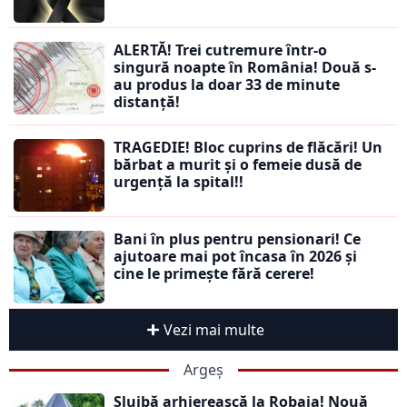
ALERTĂ! Trei cutremure într-o
singură noapte în România! Două s-
au produs la doar 33 de minute
distanță!
TRAGEDIE! Bloc cuprins de flăcări! Un
bărbat a murit și o femeie dusă de
urgență la spital!!
Bani în plus pentru pensionari! Ce
ajutoare mai pot încasa în 2026 și
cine le primește fără cerere!
Vezi mai multe
Argeș
Slujbă arhierească la Robaia! Nouă