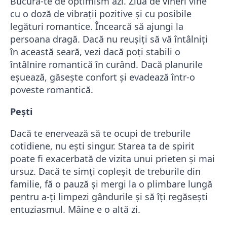
Bucură-te de optimism azi. Ziua de vineri vine
cu o doză de vibraţii pozitive şi cu posibile
legături romantice. Încearcă să ajungi la
persoana dragă. Dacă nu reuşiţi să vă întâlniţi
în această seară, vezi dacă poţi stabili o
întâlnire romantică în curând. Dacă planurile
eşuează, găseşte confort şi evadează într-o
poveste romantică.
Pești
Dacă te enervează să te ocupi de treburile
cotidiene, nu eşti singur. Starea ta de spirit
poate fi exacerbată de vizita unui prieten şi mai
ursuz. Dacă te simţi copleşit de treburile din
familie, fă o pauză şi mergi la o plimbare lungă
pentru a-ţi limpezi gândurile şi să îţi regăseşti
entuziasmul. Mâine e o altă zi.