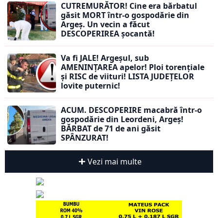
CUTREMURĂTOR! Cine era bărbatul
găsit MORT într-o gospodărie din
Argeș. Un vecin a făcut
DESCOPERIREA șocantă!
Va fi JALE! Argeșul, sub
AMENINȚAREA apelor! Ploi torențiale
și RISC de viituri! LISTA JUDEȚELOR
lovite puternic!
ACUM. DESCOPERIRE macabră într-o
gospodărie din Leordeni, Argeș!
BĂRBAT de 71 de ani găsit
SPÂNZURAT!
Vezi mai multe