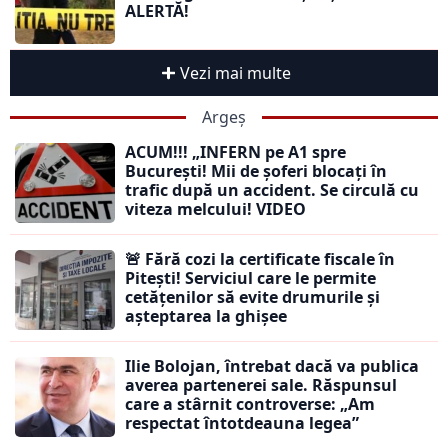
ALERTĂ!
Vezi mai multe
Argeș
ACUM!!! „INFERN pe A1 spre
București! Mii de șoferi blocați în
trafic după un accident. Se circulă cu
viteza melcului! VIDEO
🚨 Fără cozi la certificate fiscale în
Pitești! Serviciul care le permite
cetățenilor să evite drumurile și
așteptarea la ghișee
Ilie Bolojan, întrebat dacă va publica
averea partenerei sale. Răspunsul
care a stârnit controverse: „Am
respectat întotdeauna legea”