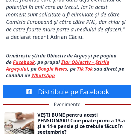
potențial în anii care au trecut, iar în acest
moment sunt solicitate a fi eliminate și de către
Comisia Europeană și către către PNL, dar chiar și
de către foarte mare parte a mediului de afaceri.”
,
a declarat recent Adrian Câciu.
Urmărește știrile Obiectiv de Argeș și pe pagina
de
Facebook
, pe grupul
Ziar Obiectiv – Știrile
Argeșului
, pe
Google News
, pe
Tik Tok
sau direct pe
canalul de
WhatsApp
Distribuie pe Facebook
Evenimente
VEȘTI BUNE pentru acești
PENSIONARI! Cine poate primi a 13-a
și a 14-a pensie și ce trebuie făcut în
septembrie?