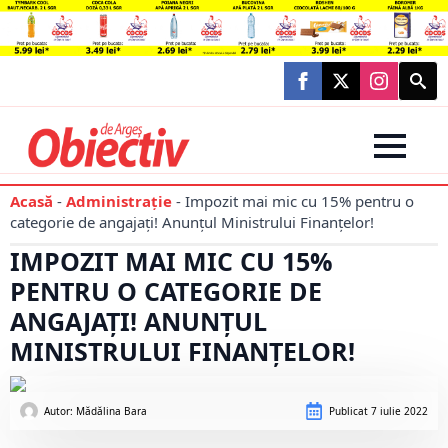
Searc
for:
Acasă
-
Administraţie
-
Impozit mai mic cu 15% pentru o
categorie de angajați! Anunțul Ministrului Finanțelor!
IMPOZIT MAI MIC CU 15%
PENTRU O CATEGORIE DE
ANGAJAȚI! ANUNȚUL
MINISTRULUI FINANȚELOR!
Autor: 
Mădălina Bara
Publicat
7 iulie 2022