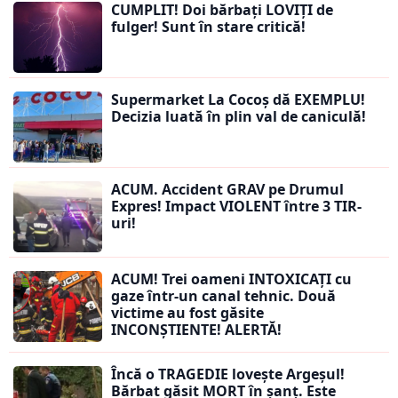
CUMPLIT! Doi bărbați LOVIȚI de
fulger! Sunt în stare critică!
Supermarket La Cocoș dă EXEMPLU!
Decizia luată în plin val de caniculă!
ACUM. Accident GRAV pe Drumul
Expres! Impact VIOLENT între 3 TIR-
uri!
ACUM! Trei oameni INTOXICAȚI cu
gaze într-un canal tehnic. Două
victime au fost găsite
INCONȘTIENTE! ALERTĂ!
Încă o TRAGEDIE lovește Argeșul!
Bărbat găsit MORT în șanț. Este