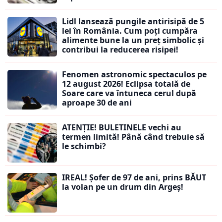
Lidl lansează pungile antirisipă de 5
lei în România. Cum poți cumpăra
alimente bune la un preț simbolic și
contribui la reducerea risipei!
Fenomen astronomic spectaculos pe
12 august 2026! Eclipsa totală de
Soare care va întuneca cerul după
aproape 30 de ani
ATENȚIE! BULETINELE vechi au
termen limită! Până când trebuie să
le schimbi?
IREAL! Șofer de 97 de ani, prins BĂUT
la volan pe un drum din Argeș!