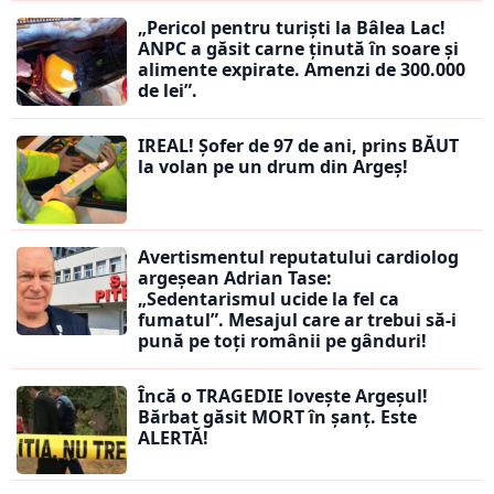
„Pericol pentru turiști la Bâlea Lac!
ANPC a găsit carne ținută în soare și
alimente expirate. Amenzi de 300.000
de lei”.
IREAL! Șofer de 97 de ani, prins BĂUT
la volan pe un drum din Argeș!
Avertismentul reputatului cardiolog
argeșean Adrian Tase:
„Sedentarismul ucide la fel ca
fumatul”. Mesajul care ar trebui să-i
pună pe toți românii pe gânduri!
Încă o TRAGEDIE lovește Argeșul!
Bărbat găsit MORT în șanț. Este
ALERTĂ!