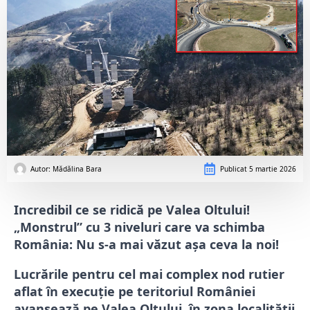
Autor: 
Mădălina Bara
Publicat
5 martie 2026
Incredibil ce se ridică pe Valea Oltului!
„Monstrul” cu 3 niveluri care va schimba
România: Nu s-a mai văzut așa ceva la noi!
Lucrările pentru cel mai complex nod rutier
aflat în execuție pe teritoriul României
avansează pe Valea Oltului, în zona localității