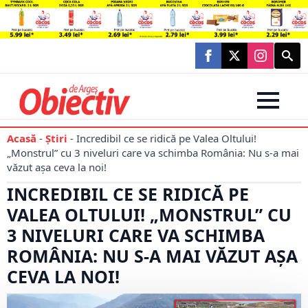
Searc
for:
Acasă
-
Știri
-
Incredibil ce se ridică pe Valea Oltului!
„Monstrul” cu 3 niveluri care va schimba România: Nu s-a mai
văzut așa ceva la noi!
INCREDIBIL CE SE RIDICĂ PE
VALEA OLTULUI! „MONSTRUL” CU
3 NIVELURI CARE VA SCHIMBA
ROMÂNIA: NU S-A MAI VĂZUT AȘA
CEVA LA NOI!