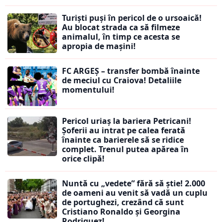
Turiști puși în pericol de o ursoaică!
Au blocat strada ca să filmeze
animalul, în timp ce acesta se
apropia de mașini!
FC ARGEȘ – transfer bombă înainte
de meciul cu Craiova! Detaliile
momentului!
Pericol uriaș la bariera Petricani!
Șoferii au intrat pe calea ferată
înainte ca barierele să se ridice
complet. Trenul putea apărea în
orice clipă!
Nuntă cu „vedete” fără să știe! 2.000
de oameni au venit să vadă un cuplu
de portughezi, crezând că sunt
Cristiano Ronaldo și Georgina
Rodriguez!