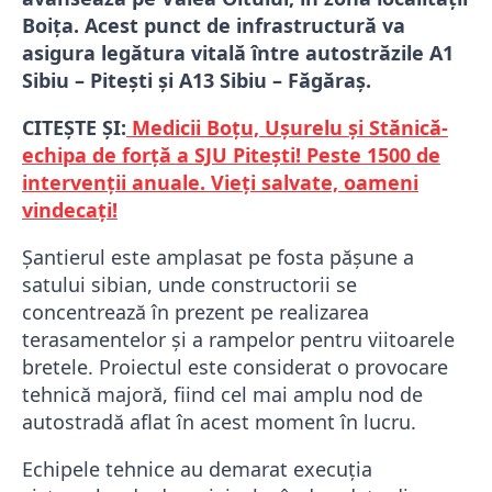
Boița. Acest punct de infrastructură va
asigura legătura vitală între autostrăzile A1
Sibiu – Pitești și A13 Sibiu – Făgăraș.
CITEȘTE ȘI:
Medicii Boțu, Ușurelu și Stănică-
echipa de forță a SJU Pitești! Peste 1500 de
intervenții anuale. Vieți salvate, oameni
vindecați!
Șantierul este amplasat pe fosta pășune a
satului sibian, unde constructorii se
concentrează în prezent pe realizarea
terasamentelor și a rampelor pentru viitoarele
bretele. Proiectul este considerat o provocare
tehnică majoră, fiind cel mai amplu nod de
autostradă aflat în acest moment în lucru.
Echipele tehnice au demarat execuția