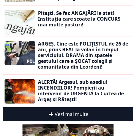
Pitești. Se fac ANGAJĂRI la stat!
Instituția care scoate la CONCURS
mai multe posturi!
ARGEȘ. Cine este POLIȚISTUL de 26 de
ani, prins BEAT la volan în timpul
serviciului. DRAMA din spatele
gestului care a ȘOCAT colegii și
comunitatea din Leordeni!
ALERTĂ! Argeșul, sub asediul
INCENDIILOR! Pompierii au
intervenit de URGENȚĂ la Curtea de
Argeș și Rătești!
Vezi mai multe