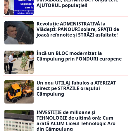
AJUTORUL populației!
Revoluție ADMINISTRATIVĂ la
Vlădești: PANOURI solare, SPAȚII de
joacă reînnoite și STRĂZI asfaltate!
Încă un BLOC modernizat la
Câmpulung prin FONDURI europene
Un nou UTILAJ fabulos a ATERIZAT
direct pe STRĂZILE orașului
Câmpulung
INVESTIȚIE de milioane și
TEHNOLOGIE de ultimă oră: Cum
arată ACUM Liceul Tehnologic Aro
din Câmpulung