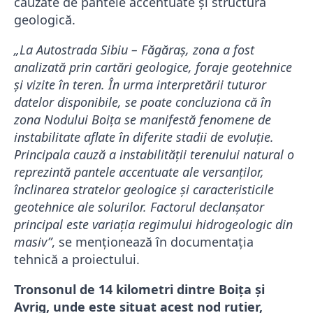
cauzate de pantele accentuate și structura
geologică.
„La Autostrada Sibiu – Făgăraș, zona a fost
analizată prin cartări geologice, foraje geotehnice
și vizite în teren. În urma interpretării tuturor
datelor disponibile, se poate concluziona că în
zona Nodului Boița se manifestă fenomene de
instabilitate aflate în diferite stadii de evoluție.
Principala cauză a instabilității terenului natural o
reprezintă pantele accentuate ale versanților,
înclinarea stratelor geologice și caracteristicile
geotehnice ale solurilor. Factorul declanșator
principal este variația regimului hidrogeologic din
masiv”
, se menționează în documentația
tehnică a proiectului.
Tronsonul de 14 kilometri dintre Boița și
Avrig, unde este situat acest nod rutier,