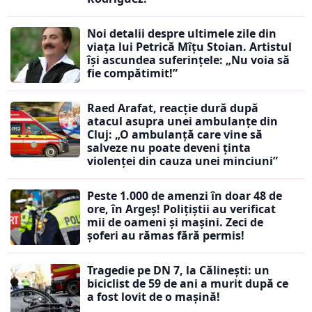
Noi detalii despre ultimele zile din
viața lui Petrică Mîțu Stoian. Artistul
își ascundea suferințele: „Nu voia să
fie compătimit!”
Raed Arafat, reacție dură după
atacul asupra unei ambulanțe din
Cluj: „O ambulanță care vine să
salveze nu poate deveni ținta
violenței din cauza unei minciuni”
Peste 1.000 de amenzi în doar 48 de
ore, în Argeș! Polițiștii au verificat
mii de oameni și mașini. Zeci de
șoferi au rămas fără permis!
Tragedie pe DN 7, la Călinești: un
biciclist de 59 de ani a murit după ce
a fost lovit de o mașină!