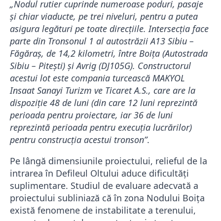
„Nodul rutier cuprinde numeroase poduri, pasaje
și chiar viaducte, pe trei niveluri, pentru a putea
asigura legături pe toate direcțiile. Intersecția face
parte din Tronsonul 1 al autostrăzii A13 Sibiu –
Făgăraș, de 14,2 kilometri, între Boița (Autostrada
Sibiu – Pitești) și Avrig (DJ105G). Constructorul
acestui lot este compania turcească MAKYOL
Insaat Sanayi Turizm ve Ticaret A.S., care are la
dispoziție 48 de luni (din care 12 luni reprezintă
perioada pentru proiectare, iar 36 de luni
reprezintă perioada pentru execuția lucrărilor)
pentru construcția acestui tronson”
.
Pe lângă dimensiunile proiectului, relieful de la
intrarea în Defileul Oltului aduce dificultăți
suplimentare. Studiul de evaluare adecvată a
proiectului subliniază că în zona Nodului Boița
există fenomene de instabilitate a terenului,