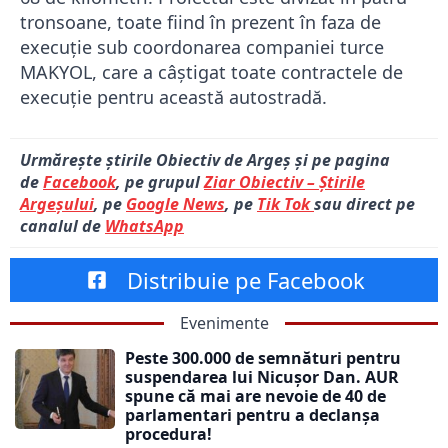
tronsoane, toate fiind în prezent în faza de
execuție sub coordonarea companiei turce
MAKYOL, care a câștigat toate contractele de
execuție pentru această autostradă.
Urmărește știrile Obiectiv de Argeș și pe pagina
de
Facebook
, pe grupul
Ziar Obiectiv – Știrile
Argeșului
, pe
Google News
, pe
Tik Tok
sau direct pe
canalul de
WhatsApp
Distribuie pe Facebook
Evenimente
Peste 300.000 de semnături pentru
suspendarea lui Nicușor Dan. AUR
spune că mai are nevoie de 40 de
parlamentari pentru a declanșa
procedura!