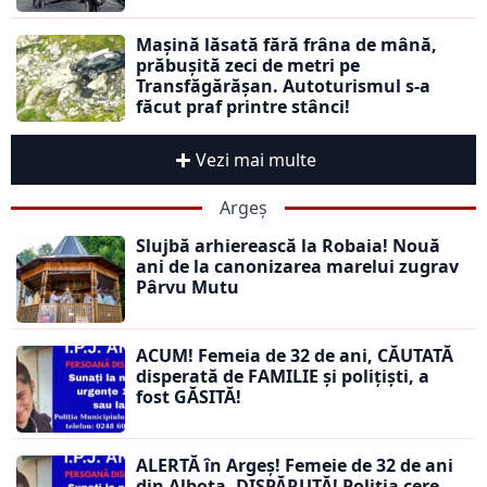
Mașină lăsată fără frâna de mână,
prăbușită zeci de metri pe
Transfăgărășan. Autoturismul s-a
făcut praf printre stânci!
Vezi mai multe
Argeș
Slujbă arhierească la Robaia! Nouă
ani de la canonizarea marelui zugrav
Pârvu Mutu
ACUM! Femeia de 32 de ani, CĂUTATĂ
disperată de FAMILIE și polițiști, a
fost GĂSITĂ!
ALERTĂ în Argeș! Femeie de 32 de ani
din Albota, DISPĂRUTĂ! Poliția cere