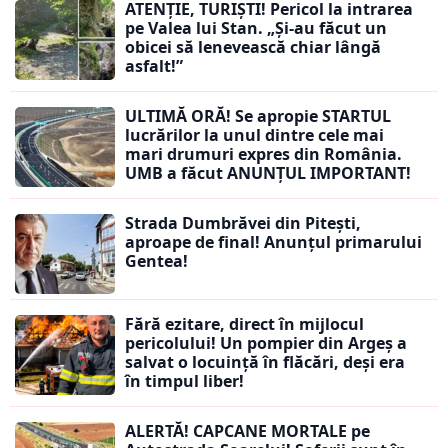
ATENȚIE, TURIȘTI! Pericol la intrarea
pe Valea lui Stan. „Și-au făcut un
obicei să lenevească chiar lângă
asfalt!”
ULTIMĂ ORĂ! Se apropie STARTUL
lucrărilor la unul dintre cele mai
mari drumuri expres din România.
UMB a făcut ANUNȚUL IMPORTANT!
Strada Dumbrăvei din Pitești,
aproape de final! Anunțul primarului
Gentea!
Fără ezitare, direct în mijlocul
pericolului! Un pompier din Argeș a
salvat o locuință în flăcări, deși era
în timpul liber!
ALERTĂ! CAPCANE MORTALE pe