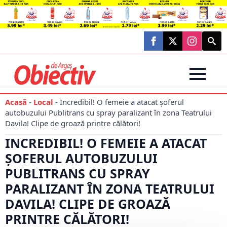
Searc
for:
Acasă
-
Local
-
Incredibil! O femeie a atacat șoferul
autobuzului Publitrans cu spray paralizant în zona Teatrului
Davila! Clipe de groază printre călători!
INCREDIBIL! O FEMEIE A ATACAT
ȘOFERUL AUTOBUZULUI
PUBLITRANS CU SPRAY
PARALIZANT ÎN ZONA TEATRULUI
DAVILA! CLIPE DE GROAZĂ
PRINTRE CĂLĂTORI!