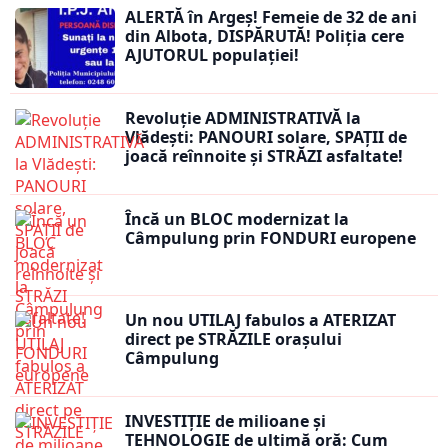
ALERTĂ în Argeș! Femeie de 32 de ani
din Albota, DISPĂRUTĂ! Poliția cere
AJUTORUL populației!
Revoluție ADMINISTRATIVĂ la
Vlădești: PANOURI solare, SPAȚII de
joacă reînnoite și STRĂZI asfaltate!
Încă un BLOC modernizat la
Câmpulung prin FONDURI europene
Un nou UTILAJ fabulos a ATERIZAT
direct pe STRĂZILE orașului
Câmpulung
INVESTIȚIE de milioane și
TEHNOLOGIE de ultimă oră: Cum