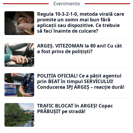
Evenimente
Regula 10-3-2-1-0, metoda virală care
promite un somn mai bun fără
aplicații sau dispozitive. Ce trebuie
să faci înainte de culcare?
ARGEȘ. VITEZOMAN la 80 ani! Cu cât
a fost prins de polițiști?
POLIȚIA OFICIAL! Ce a pățit agentul
prin BEAT în timpul SERVICULUI!
Conducerea IPJ ARGEȘ – reacție dură!
TRAFIC BLOCAT în ARGEȘ! Copac
PRĂBUȘIT pe stradă!