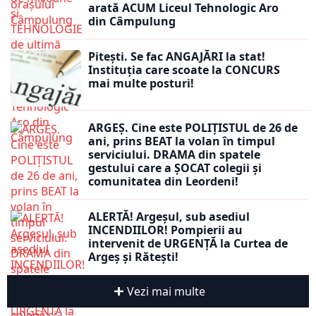
arată ACUM Liceul Tehnologic Aro
din Câmpulung
Pitești. Se fac ANGAJĂRI la stat!
Instituția care scoate la CONCURS
mai multe posturi!
ARGEȘ. Cine este POLIȚISTUL de 26 de
ani, prins BEAT la volan în timpul
serviciului. DRAMA din spatele
gestului care a ȘOCAT colegii și
comunitatea din Leordeni!
ALERTĂ! Argeșul, sub asediul
INCENDIILOR! Pompierii au
intervenit de URGENȚĂ la Curtea de
Argeș și Rătești!
Vezi mai multe