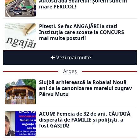
Autostrada Soarelui! Șoferii sunt în
mare PERICOL!
Pitești. Se fac ANGAJĂRI la stat!
Instituția care scoate la CONCURS
mai multe posturi!
Vezi mai multe
Argeș
Slujbă arhierească la Robaia! Nouă
ani de la canonizarea marelui zugrav
Pârvu Mutu
ACUM! Femeia de 32 de ani, CĂUTATĂ
disperată de FAMILIE și polițiști, a
fost GĂSITĂ!