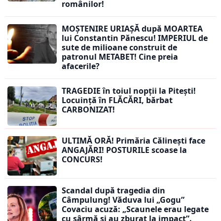
românilor!
MOȘTENIRE URIAȘĂ după MOARTEA
lui Constantin Pănescu! IMPERIUL de
sute de milioane construit de
patronul METABET! Cine preia
afacerile?
TRAGEDIE în toiul nopții la Pitești!
Locuință în FLĂCĂRI, bărbat
CARBONIZAT!
ULTIMĂ ORĂ! Primăria Călinești face
ANGAJĂRI! POSTURILE scoase la
CONCURS!
Scandal după tragedia din
Câmpulung! Văduva lui „Gogu”
Covaciu acuză: „Scaunele erau legate
cu sârmă și au zburat la impact”.