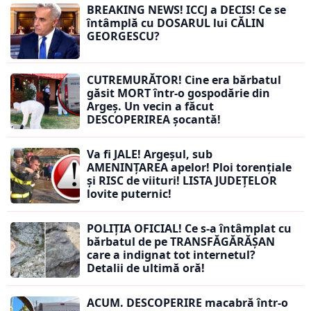
BREAKING NEWS! ICCJ a DECIS! Ce se
întâmplă cu DOSARUL lui CĂLIN
GEORGESCU?
CUTREMURĂTOR! Cine era bărbatul
găsit MORT într-o gospodărie din
Argeș. Un vecin a făcut
DESCOPERIREA șocantă!
Va fi JALE! Argeșul, sub
AMENINȚAREA apelor! Ploi torențiale
și RISC de viituri! LISTA JUDEȚELOR
lovite puternic!
POLIȚIA OFICIAL! Ce s-a întâmplat cu
bărbatul de pe TRANSFĂGĂRĂȘAN
care a indignat tot internetul?
Detalii de ultimă oră!
ACUM. DESCOPERIRE macabră într-o