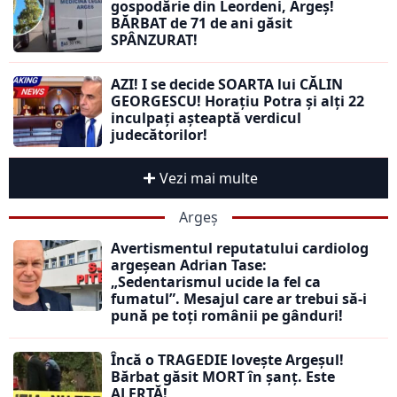
gospodărie din Leordeni, Argeș!
BĂRBAT de 71 de ani găsit
SPÂNZURAT!
AZI! I se decide SOARTA lui CĂLIN
GEORGESCU! Horațiu Potra și alți 22
inculpați așteaptă verdicul
judecătorilor!
Vezi mai multe
Argeș
Avertismentul reputatului cardiolog
argeșean Adrian Tase:
„Sedentarismul ucide la fel ca
fumatul”. Mesajul care ar trebui să-i
pună pe toți românii pe gânduri!
Încă o TRAGEDIE lovește Argeșul!
Bărbat găsit MORT în șanț. Este
ALERTĂ!