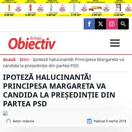
Searc
for:
Acasă
-
Știri
-
Ipoteză halucinantă! Principesa Margareta va
candida la președinție din partea PSD
IPOTEZĂ HALUCINANTĂ!
PRINCIPESA MARGARETA VA
CANDIDA LA PREȘEDINȚIE DIN
PARTEA PSD
Autor: 
redactie
Publicat
9 martie 2018