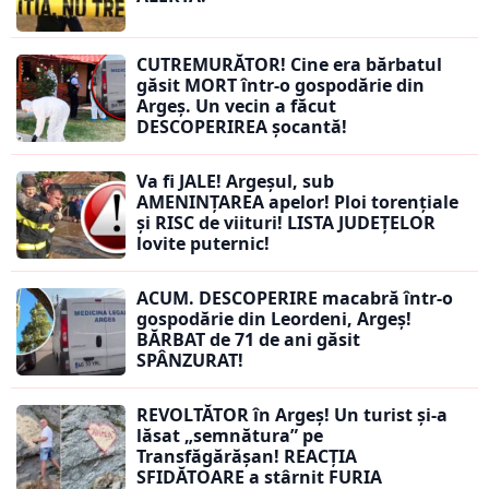
CUTREMURĂTOR! Cine era bărbatul
găsit MORT într-o gospodărie din
Argeș. Un vecin a făcut
DESCOPERIREA șocantă!
Va fi JALE! Argeșul, sub
AMENINȚAREA apelor! Ploi torențiale
și RISC de viituri! LISTA JUDEȚELOR
lovite puternic!
ACUM. DESCOPERIRE macabră într-o
gospodărie din Leordeni, Argeș!
BĂRBAT de 71 de ani găsit
SPÂNZURAT!
REVOLTĂTOR în Argeș! Un turist și-a
lăsat „semnătura” pe
Transfăgărășan! REACȚIA
SFIDĂTOARE a stârnit FURIA