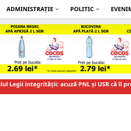
ADMINISTRAŢIE
POLITIC
EVENI
l Legii integrității: acuză PNL și USR că îl p