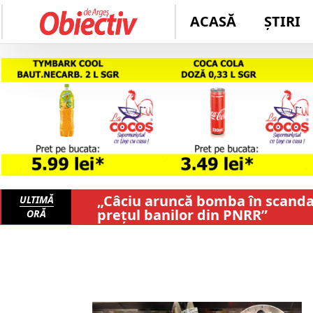
ACASĂ
ȘTIRI
„Câciu aruncă bomba în scandalu
ULTIMĂ
prețul banilor din PNRR”
ORĂ