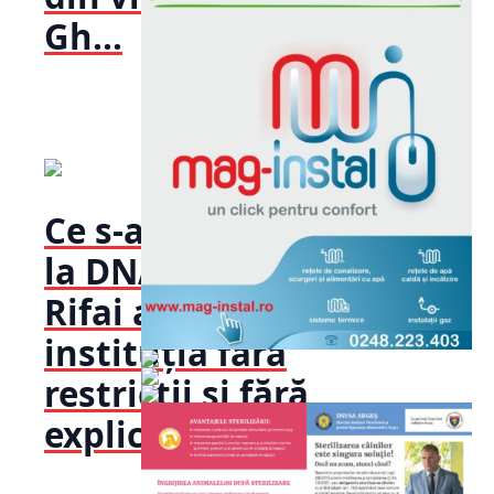
Gh...
Ce s-a întâmplat
la DNA? Denise
Rifai a părăsit
instituția fără
restricții și fără
explicații!Jurnal...