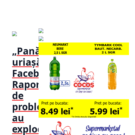
„Pană
uriașă pe
Facebook!
Raportările
de
probleme
au
explodat în