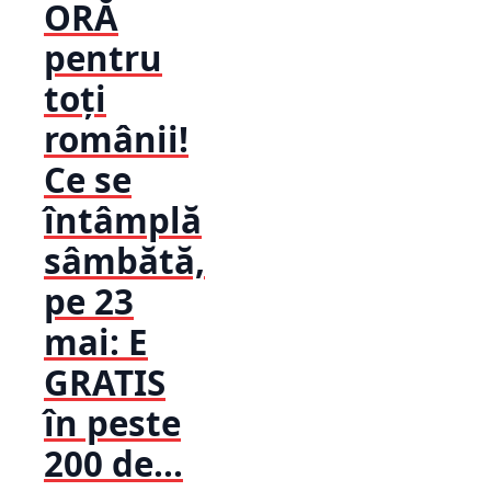
ORĂ
pentru
toți
românii!
Ce se
întâmplă
sâmbătă,
pe 23
mai: E
GRATIS
în peste
200 de...