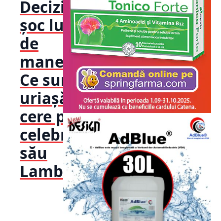
Decizia
șoc luată
de
manelist:
Ce sumă
uriașă
cere pe
celebrul
său
Lamborg...