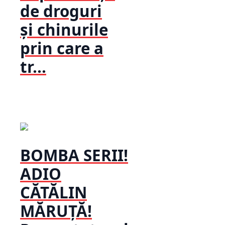
de droguri
și chinurile
prin care a
tr...
BOMBA SERII!
ADIO
CĂTĂLIN
MĂRUȚĂ!