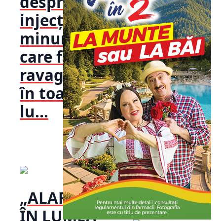
despre
injecțiile-
minune
care fac
ravagii
în toată
lu...
„ALARMĂ
ÎN LUMEA