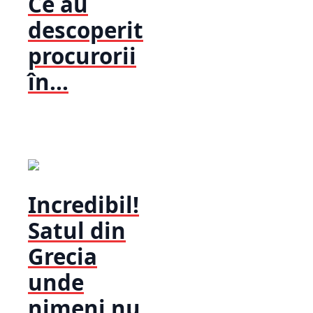
Ce au
descoperit
procurorii
în...
Incredibil!
Satul din
Grecia
unde
nimeni nu