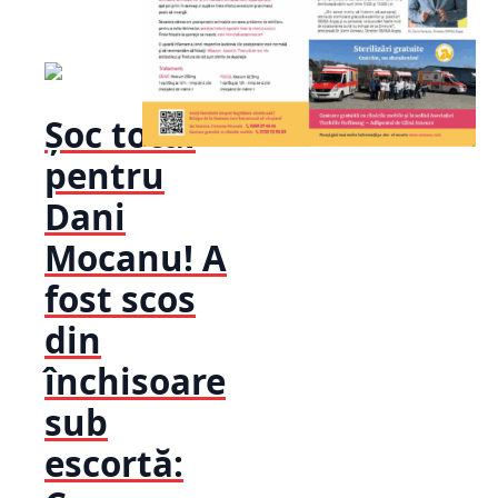
Șoc total
pentru
Dani
Mocanu! A
fost scos
din
închisoare
sub
escortă: