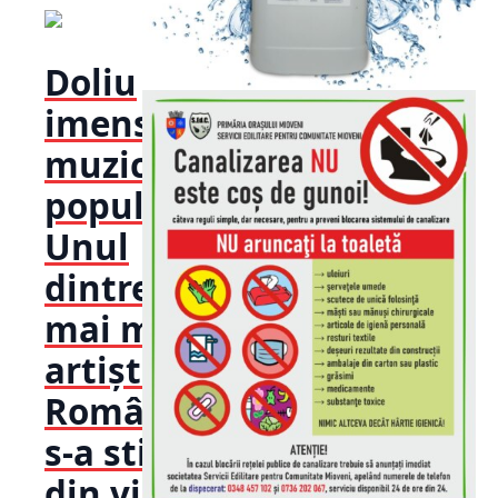
Doliu
imens în
muzica
populară!
Unul
dintre cei
mai mari
artiști ai
României
s-a stins
din viață: