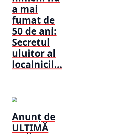
a mai
fumat de
50 de ani:
Secretul
uluitor al
localnicil...
Anunț de
ULTIMĂ