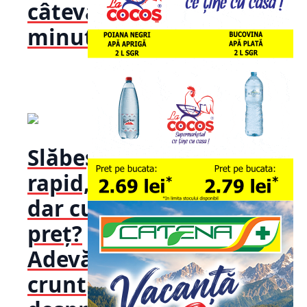
câteva
minute”
Slăbești
rapid,
dar cu ce
preț?
Adevărul
crunt