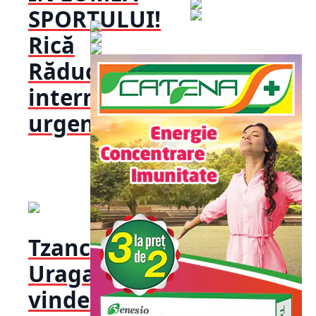
SPORTULUI!
Rică
Răducanu,
internat de
urgență!!!
Tzancă
Uraganu
vinde tot!