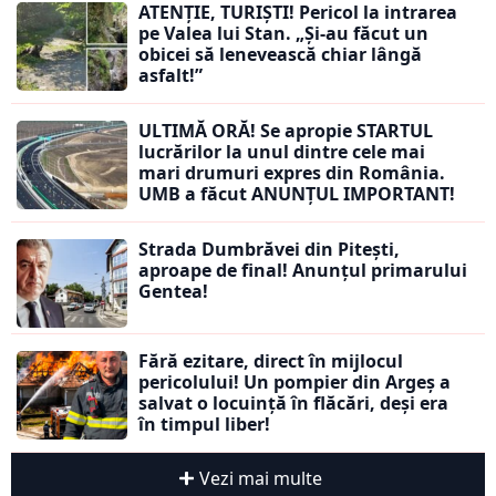
ATENȚIE, TURIȘTI! Pericol la intrarea
pe Valea lui Stan. „Și-au făcut un
obicei să lenevească chiar lângă
asfalt!”
ULTIMĂ ORĂ! Se apropie STARTUL
lucrărilor la unul dintre cele mai
mari drumuri expres din România.
UMB a făcut ANUNȚUL IMPORTANT!
Strada Dumbrăvei din Pitești,
aproape de final! Anunțul primarului
Gentea!
Fără ezitare, direct în mijlocul
pericolului! Un pompier din Argeș a
salvat o locuință în flăcări, deși era
în timpul liber!
Vezi mai multe