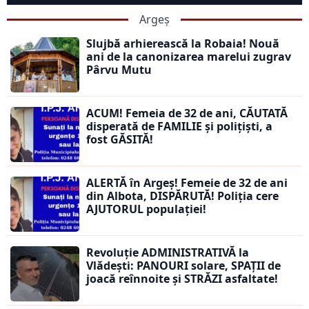
Argeș
Slujbă arhierească la Robaia! Nouă
ani de la canonizarea marelui zugrav
Pârvu Mutu
ACUM! Femeia de 32 de ani, CĂUTATĂ
disperată de FAMILIE și polițiști, a
fost GĂSITĂ!
ALERTĂ în Argeș! Femeie de 32 de ani
din Albota, DISPĂRUTĂ! Poliția cere
AJUTORUL populației!
Revoluție ADMINISTRATIVĂ la
Vlădești: PANOURI solare, SPAȚII de
joacă reînnoite și STRĂZI asfaltate!