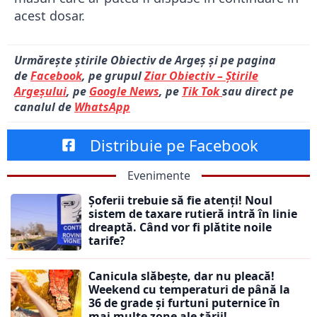
acest dosar.
Urmărește știrile Obiectiv de Argeș și pe pagina
de
Facebook
, pe grupul
Ziar Obiectiv – Știrile
Argeșului
, pe
Google News
, pe
Tik Tok
sau direct pe
canalul de
WhatsApp
Distribuie pe Facebook
Evenimente
Șoferii trebuie să fie atenți! Noul
sistem de taxare rutieră intră în linie
dreaptă. Când vor fi plătite noile
tarife?
Canicula slăbește, dar nu pleacă!
Weekend cu temperaturi de până la
36 de grade și furtuni puternice în
mai multe zone ale țării!