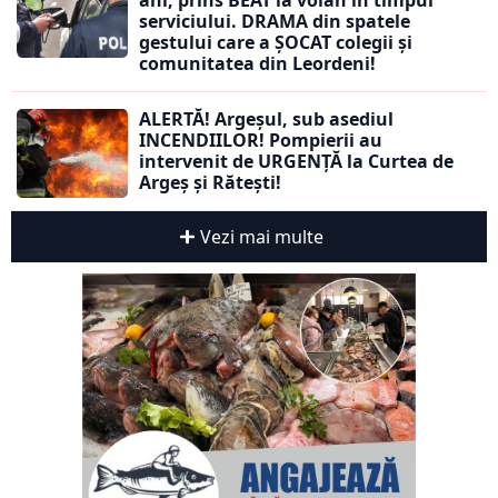
ani, prins BEAT la volan în timpul
serviciului. DRAMA din spatele
gestului care a ȘOCAT colegii și
comunitatea din Leordeni!
ALERTĂ! Argeșul, sub asediul
INCENDIILOR! Pompierii au
intervenit de URGENȚĂ la Curtea de
Argeș și Rătești!
Vezi mai multe