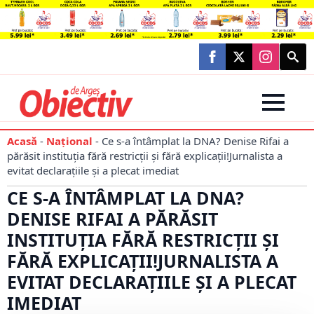
Searc
for:
Acasă
-
Național
-
Ce s-a întâmplat la DNA? Denise Rifai a
părăsit instituția fără restricții și fără explicații!Jurnalista a
evitat declarațiile și a plecat imediat
CE S-A ÎNTÂMPLAT LA DNA?
DENISE RIFAI A PĂRĂSIT
INSTITUȚIA FĂRĂ RESTRICȚII ȘI
FĂRĂ EXPLICAȚII!JURNALISTA A
EVITAT DECLARAȚIILE ȘI A PLECAT
IMEDIAT