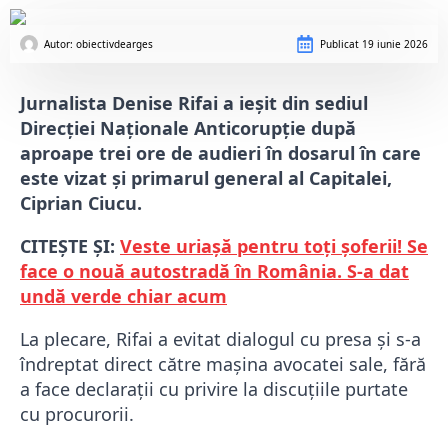
Autor: 
obiectivdearges
Publicat
19 iunie 2026
Jurnalista Denise Rifai a ieșit din sediul
Direcției Naționale Anticorupție după
aproape trei ore de audieri în dosarul în care
este vizat și primarul general al Capitalei,
Ciprian Ciucu.
CITEȘTE ȘI:
Veste uriașă pentru toți șoferii! Se
face o nouă autostradă în România. S-a dat
undă verde chiar acum
La plecare, Rifai a evitat dialogul cu presa și s-a
îndreptat direct către mașina avocatei sale, fără
a face declarații cu privire la discuțiile purtate
cu procurorii.