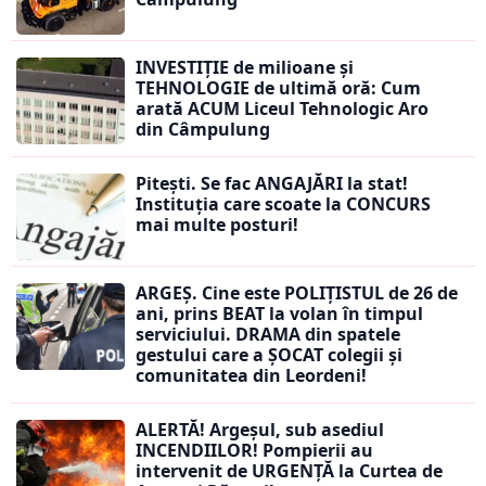
INVESTIȚIE de milioane și
TEHNOLOGIE de ultimă oră: Cum
arată ACUM Liceul Tehnologic Aro
din Câmpulung
Pitești. Se fac ANGAJĂRI la stat!
Instituția care scoate la CONCURS
mai multe posturi!
ARGEȘ. Cine este POLIȚISTUL de 26 de
ani, prins BEAT la volan în timpul
serviciului. DRAMA din spatele
gestului care a ȘOCAT colegii și
comunitatea din Leordeni!
ALERTĂ! Argeșul, sub asediul
INCENDIILOR! Pompierii au
intervenit de URGENȚĂ la Curtea de