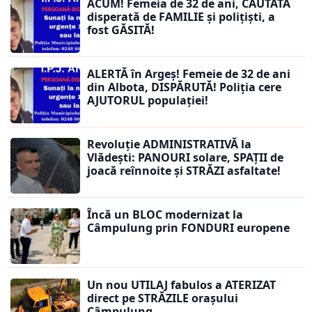
ACUM! Femeia de 32 de ani, CĂUTATĂ
disperată de FAMILIE și polițiști, a
fost GĂSITĂ!
ALERTĂ în Argeș! Femeie de 32 de ani
din Albota, DISPĂRUTĂ! Poliția cere
AJUTORUL populației!
Revoluție ADMINISTRATIVĂ la
Vlădești: PANOURI solare, SPAȚII de
joacă reînnoite și STRĂZI asfaltate!
Încă un BLOC modernizat la
Câmpulung prin FONDURI europene
Un nou UTILAJ fabulos a ATERIZAT
direct pe STRĂZILE orașului
Câmpulung