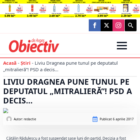
Searc
for:
Acasă
-
Știri
-
Liviu Dragnea pune tunul pe deputatul
„mitralieră”! PSD a decis…
LIVIU DRAGNEA PUNE TUNUL PE
DEPUTATUL „MITRALIERĂ”! PSD A
DECIS…
Autor: 
redactie
Publicat
6 aprilie 2017
Cătălin Rădulescu a fost suspendat șase luni din partid. Decizia a fost