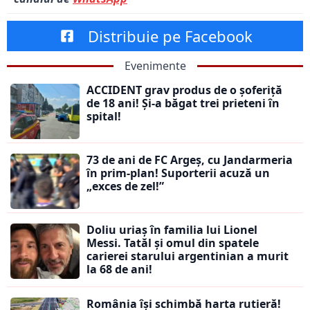
Distribuie pe Facebook
Evenimente
ACCIDENT grav produs de o șoferiță
de 18 ani! Și-a băgat trei prieteni în
spital!
73 de ani de FC Argeș, cu Jandarmeria
în prim-plan! Suporterii acuză un
„exces de zel!”
Doliu uriaș în familia lui Lionel
Messi. Tatăl și omul din spatele
carierei starului argentinian a murit
la 68 de ani!
România își schimbă harta rutieră!