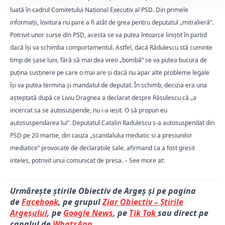
luată în cadrul Comitetului Național Executiv al PSD. Din primele
informații, lovitura nu pare a fi atât de grea pentru deputatul „mitralieră”.
Potrivit unor surse din PSD, acesta se va putea întoarce liniștit în partid
dacă își va schimba comportamentul. Astfel, dacă Rădulescu stă cuminte
timp de șase luni, fără să mai dea vreo „bombă” se va putea bucura de
puțina susținere pe care o mai are și dacă nu apar alte probleme legale
își va putea termina și mandatul de deputat. În schimb, decizia era una
așteptată după ce Liviu Dragnea a declarat despre Răsulescu că „a
incercat sa se autosuspende, nu i-a ieșit. O să propun eu
autosuspendarea lui”. Deputatul Catalin Radulescu s-a autosuspendat din
PSD pe 20 martie, din cauza „scandalului mediatic si a presiunilor
mediatice” provocate de declaratiile sale, afirmand ca a fost gresit
inteles, potrivit unui comunicat de presa. – See more at:
Urmărește știrile Obiectiv de Argeș și pe pagina
de
Facebook
, pe grupul
Ziar Obiectiv – Știrile
Argeșului
, pe
Google News
, pe
Tik Tok
sau direct pe
canalul de
WhatsApp