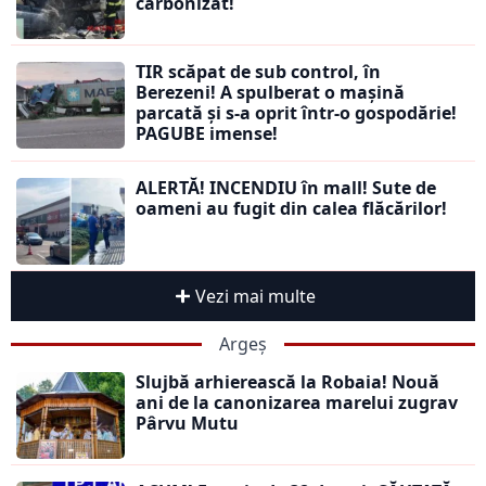
carbonizat!
TIR scăpat de sub control, în
Berezeni! A spulberat o mașină
parcată și s-a oprit într-o gospodărie!
PAGUBE imense!
ALERTĂ! INCENDIU în mall! Sute de
oameni au fugit din calea flăcărilor!
Vezi mai multe
Argeș
Slujbă arhierească la Robaia! Nouă
ani de la canonizarea marelui zugrav
Pârvu Mutu