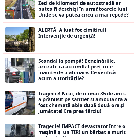
Zeci de kilometri de autostradă ar
putea fi deschiși în următoarele luni.
Unde se va putea circula mai repede?
ALERTĂ! A luat foc cimitirul!
Intervenție de urgență!
Scandal la pompă! Benzinăriile,
acuzate că au umflat prețurile
înainte de plafonare. Ce verifică
acum autoritățile?
Tragedie! Nicu, de numai 35 de ani s-
a prăbușit pe șantier și ambulanța a
fost chemată abia după două ore și
jumătate! Era prea târziu!
Tragedie! IMPACT devastator între o
mașină și un TIR! un bărbat a murit