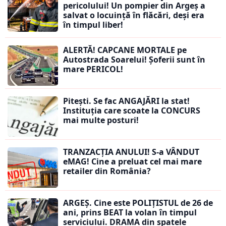
pericolului! Un pompier din Argeș a
salvat o locuință în flăcări, deși era
în timpul liber!
ALERTĂ! CAPCANE MORTALE pe
Autostrada Soarelui! Șoferii sunt în
mare PERICOL!
Pitești. Se fac ANGAJĂRI la stat!
Instituția care scoate la CONCURS
mai multe posturi!
TRANZACȚIA ANULUI! S-a VÂNDUT
eMAG! Cine a preluat cel mai mare
retailer din România?
ARGEȘ. Cine este POLIȚISTUL de 26 de
ani, prins BEAT la volan în timpul
serviciului. DRAMA din spatele