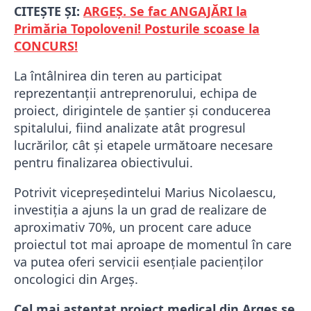
CITEȘTE ȘI:
ARGEȘ. Se fac ANGAJĂRI la
Primăria Topoloveni! Posturile scoase la
CONCURS!
La întâlnirea din teren au participat
reprezentanții antreprenorului, echipa de
proiect, dirigintele de șantier și conducerea
spitalului, fiind analizate atât progresul
lucrărilor, cât și etapele următoare necesare
pentru finalizarea obiectivului.
Potrivit vicepreședintelui Marius Nicolaescu,
investiția a ajuns la un grad de realizare de
aproximativ 70%, un procent care aduce
proiectul tot mai aproape de momentul în care
va putea oferi servicii esențiale pacienților
oncologici din Argeș.
Cel mai așteptat proiect medical din Argeș se