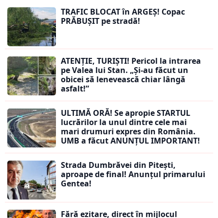
TRAFIC BLOCAT în ARGEȘ! Copac
PRĂBUȘIT pe stradă!
ATENȚIE, TURIȘTI! Pericol la intrarea
pe Valea lui Stan. „Și-au făcut un
obicei să lenevească chiar lângă
asfalt!”
ULTIMĂ ORĂ! Se apropie STARTUL
lucrărilor la unul dintre cele mai
mari drumuri expres din România.
UMB a făcut ANUNȚUL IMPORTANT!
Strada Dumbrăvei din Pitești,
aproape de final! Anunțul primarului
Gentea!
Fără ezitare, direct în mijlocul