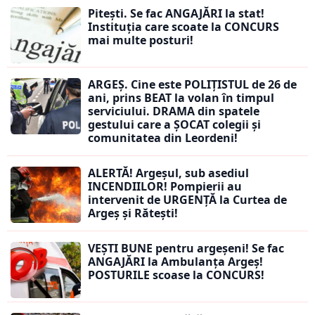
Pitești. Se fac ANGAJĂRI la stat!
Instituția care scoate la CONCURS
mai multe posturi!
ARGEȘ. Cine este POLIȚISTUL de 26 de
ani, prins BEAT la volan în timpul
serviciului. DRAMA din spatele
gestului care a ȘOCAT colegii și
comunitatea din Leordeni!
ALERTĂ! Argeșul, sub asediul
INCENDIILOR! Pompierii au
intervenit de URGENȚĂ la Curtea de
Argeș și Rătești!
VEȘTI BUNE pentru argeșeni! Se fac
ANGAJĂRI la Ambulanța Argeș!
POSTURILE scoase la CONCURS!