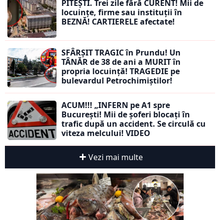
PITEȘTI. Trei zile fără CURENT! Mii de
locuințe, firme sau instituții în
BEZNĂ! CARTIERELE afectate!
SFÂRȘIT TRAGIC în Prundu! Un
TÂNĂR de 38 de ani a MURIT în
propria locuință! TRAGEDIE pe
bulevardul Petrochimiștilor!
ACUM!!! „INFERN pe A1 spre
București! Mii de șoferi blocați în
trafic după un accident. Se circulă cu
viteza melcului! VIDEO
Vezi mai multe