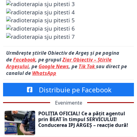
Urmărește știrile Obiectiv de Argeș și pe pagina
de
Facebook
, pe grupul
Ziar Obiectiv – Știrile
Argeșului
, pe
Google News
, pe
Tik Tok
sau direct pe
canalul de
WhatsApp
Distribuie pe Facebook
Evenimente
POLIȚIA OFICIAL! Ce a pățit agentul
prin BEAT în timpul SERVICULUI!
Conducerea IPJ ARGEȘ – reacție dură!