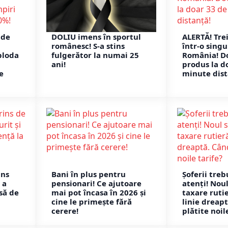
 de
DOLIU imens în sportul
ALERTĂ! Tre
românesc! S-a stins
într-o sing
ploda
fulgerător la numai 25
România! D
ani!
produs la d
e
minute dist
ins
Bani în plus pentru
Șoferii treb
 a
pensionari! Ce ajutoare
atenți! Nou
să de
mai pot încasa în 2026 și
taxare rutie
cine le primește fără
linie dreapt
cerere!
plătite noil