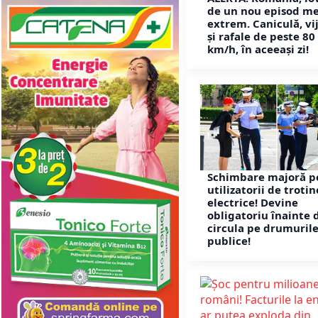
de un nou episod m
extrem. Caniculă, vij
și rafale de peste 80
km/h, în aceeași zi!
Schimbare majoră p
utilizatorii de troti
electrice! Devine
obligatoriu înainte 
circula pe drumuril
publice!