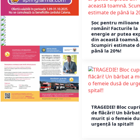
Șoc pentru milioane
români! Facturile la
energie ar putea ex
din această toamnă.
Scumpiri estimate d
până la 20%!
TRAGEDIE! Bloc cupr
de flăcări! Un bărbat
murit și o femeie du
urgență la spital!!