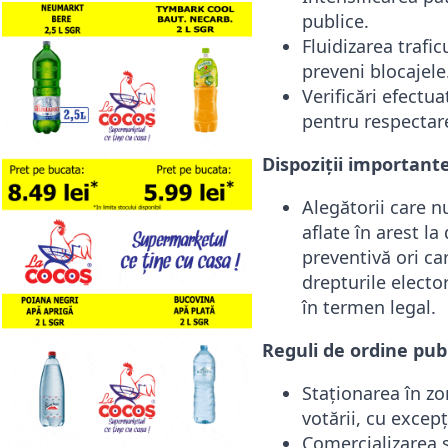
publice.
Fluidizarea trafic
preveni blocajele
Verificări efectu
pentru respectare
Dispoziții importante
Alegătorii care n
aflate în arest l
preventivă ori ca
drepturile electo
în termen legal.
Reguli de ordine publ
Staționarea în zo
votării, cu excep
Comercializarea ș