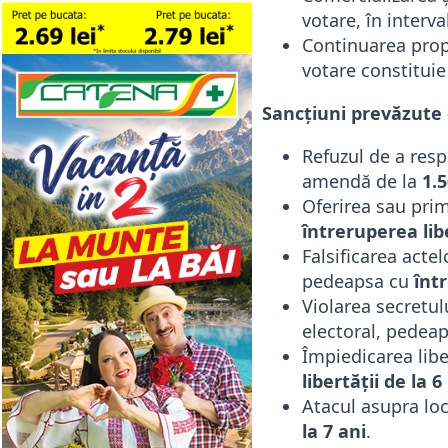
votare, în interva
Continuarea propa
votare constituie
Sancțiuni prevăzute 
Refuzul de a respe
amendă de la
1.5
Oferirea sau prim
întreruperea libe
Falsificarea actel
pedeapsa cu
într
Violarea secretul
electoral, pedea
Împiedicarea libe
libertății de la 6
Atacul asupra loc
la 7 ani
.