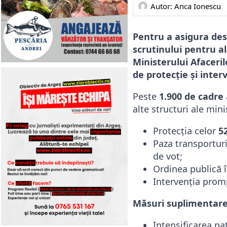
Autor: 
Anca Ionescu
Pentru a asigura desf
scrutinului pentru al
Ministerului Afaceril
de protecție și inter
Peste
1.900 de cadre
alte structuri ale min
Protecția celor
5
Paza transporturi
de vot;
Ordinea publică î
Intervenția prompt
Măsuri suplimentare
Intensificarea pa