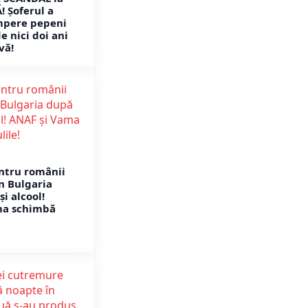
 Șoferul a
mpere pepeni
de nici doi ani
vă!
ntru românii
n Bulgaria
și alcool!
ma schimbă