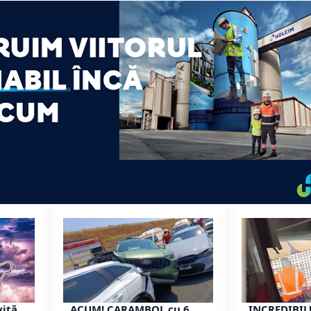
vită
ACUM! CARAMBOL cu 6
INCREDIBIL