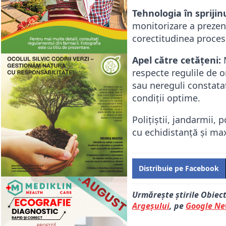
Tehnologia în sprijinu
monitorizare a prezenț
corectitudinea procesu
Apel către cetățeni:
M
respecte regulile de o
sau nereguli constata
condiții optime.
Polițiștii, jandarmii, 
cu echidistanță și max
Distribuie pe Facebook
Urmărește știrile Obiec
Argeșului
, pe
Google N