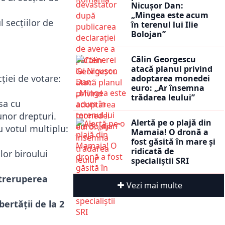
Nicușor Dan:
„Mingea este acum
 secțiilor de
în terenul lui Ilie
Bolojan”
Călin Georgescu
atacă planul privind
cției de votare:
adoptarea monedei
euro: „Ar însemna
trădarea leului”
sa cu
unor drepturi.
Alertă pe o plajă din
u votul multiplu:
Mamaia! O dronă a
.
fost găsită în mare și
ridicată de
lor biroului
specialiștii SRI
treruperea
Vezi mai multe
bertății de la 2