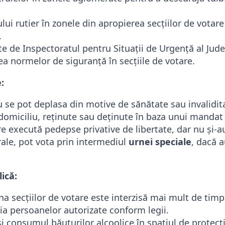
ului rutier în zonele din apropierea secțiilor de votar
.
ate de Inspectoratul pentru Situații de Urgență al Jud
a normelor de siguranță în secțiile de votare.
:
u se pot deplasa din motive de sănătate sau invalidit
a domiciliu, reținute sau deținute în baza unui mandat
re execută pedepse privative de libertate, dar nu și-a
rale, pot vota prin intermediul
urnei speciale
, dacă 
ică:
na secțiilor de votare este interzisă mai mult de tim
ția persoanelor autorizate conform legii.
i consumul băuturilor alcoolice în spațiul de protecți