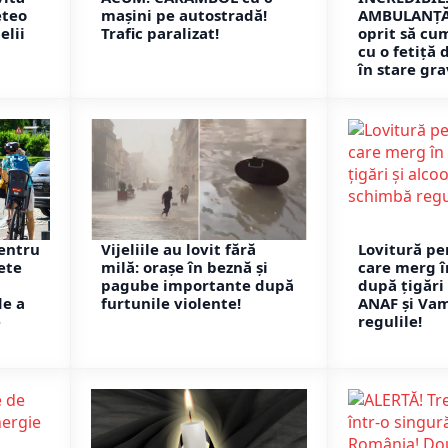
eteo
mașini pe autostradă!
AMBULANȚĂ!
elii
Trafic paralizat!
oprit să cu
cu o fetiță 
în stare gra
entru
Vijeliile au lovit fără
Lovitură pe
nete
milă: orașe în beznă și
care merg î
pagube importante după
după țigări 
de a
furtunile violente!
ANAF și Va
e
regulile!