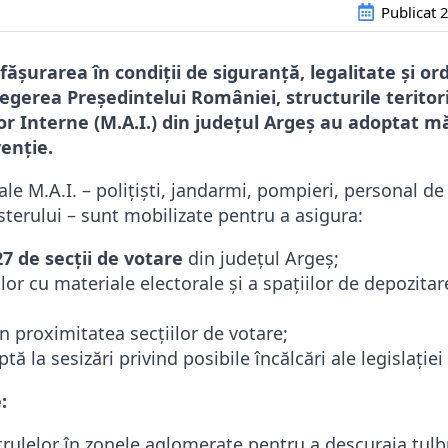
Publicat
2
ășurarea în condiții de siguranță, legalitate și or
egerea Președintelui României, structurile teritori
or Interne (M.A.I.) din județul Argeș au adoptat m
venție.
ale M.A.I. – polițiști, jandarmi, pompieri, personal de 
isterului – sunt mobilizate pentru a asigura:
27 de secții de votare
din județul Argeș;
lor cu materiale electorale și a spațiilor de depozitar
n proximitatea secțiilor de votare;
ă la sesizări privind posibile încălcări ale legislației
:
trulelor în zonele aglomerate pentru a descuraja tulbu