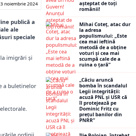
așteptat de toți
3 noiembrie 2024
românii!
dine publică a
Mihai Coteț, atac dur
ale ale
la adresa
populismului: „Este
ăsuri speciale
cea mai ieftină
metodă de a obține
voturi și cea mai
la imigrări și
scumpă cale de a
ruina o țară”
„Câciu aruncă
e a buletinelor
bomba în scandalul
Legii integrității:
acuză PNL și USR că
îl protejează pe
 electorale.
Dominic Fritz cu
prețul banilor din
PNRR”
rările ordinii
Ilie Bolojan, întrebat