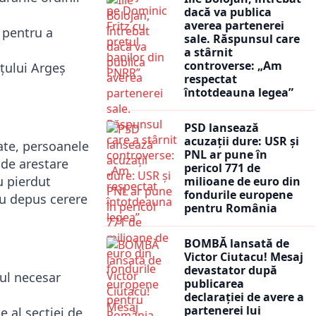
dacă va publica
averea partenerei
e pentru a
sale. Răspunsul care
a stârnit
controverse: „Am
ețului Argeș
respectat
întotdeauna legea”
PSD lansează
acuzații dure: USR și
ate, persoanele
PNL ar pune în
 de arestare
pericol 771 de
u pierdut
milioane de euro din
fondurile europene
au depus cerere
pentru România
BOMBĂ lansată de
Victor Ciutacu! Mesaj
devastator după
pul necesar
publicarea
declarației de avere a
partenerei lui
e al secției de