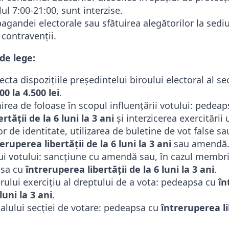
lul 7:00-21:00, sunt interzise.
gandei electorale sau sfătuirea alegătorilor la sediul
 contravenții.
de lege:
cta dispozițiile președintelui biroului electoral al se
00 la 4.500 lei
.
irea de foloase în scopul influențării votului: pedeap
rtății de la 6 luni la 3 ani
și interzicerea exercitării 
or de identitate, utilizarea de buletine de vot false sa
eruperea libertății de la 6 luni la 3 ani
sau amendă
ui votului: sancțiune cu amendă sau, în cazul membri
psa cu
întreruperea libertății de la 6 luni la 3 ani
.
rului exercițiu al dreptului de a vota: pedeapsa cu
în
 luni la 3 ani
.
alului secției de votare: pedeapsa cu
întreruperea li