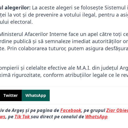
l alegerilor:
La aceste alegeri se folosește Sistemul
ei la vot și de prevenire a votului ilegal, pentru a as
lui electoral.
inisterul Afacerilor Interne face un apel către toți ce
rdine publică și să semnaleze imediat autorităților or
te. Prin colaborarea tuturor, putem asigura desfășura
pompierii și celelalte efective ale M.A.I. din județul A
imă rigurozitate, conform atribuțiilor legale ce le rev
Twitter
WhatsApp
tiv de Argeș și pe pagina de
Facebook
, pe grupul
Ziar Obiec
ews
, pe
Tik Tok
sau direct pe canalul de
WhatsApp