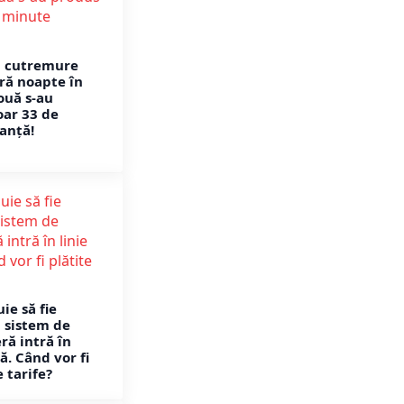
i cutremure
ură noapte în
ouă s-au
oar 33 de
anță!
uie să fie
l sistem de
ră intră în
ă. Când vor fi
e tarife?