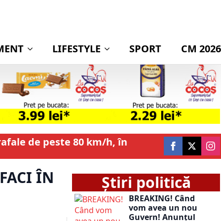
MENT
LIFESTYLE
SPORT
CM 2026
rafale de peste 80 km/h, în
FACI ÎN
Știri politică
BREAKING! Când
vom avea un nou
Guvern! Anunțul