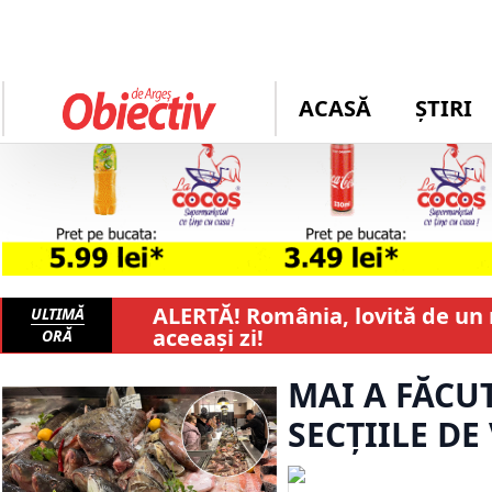
ACASĂ
ȘTIRI
ALERTĂ! România, lovită de un n
ULTIMĂ
aceeași zi!
ORĂ
MAI A FĂCUT
SECȚIILE DE