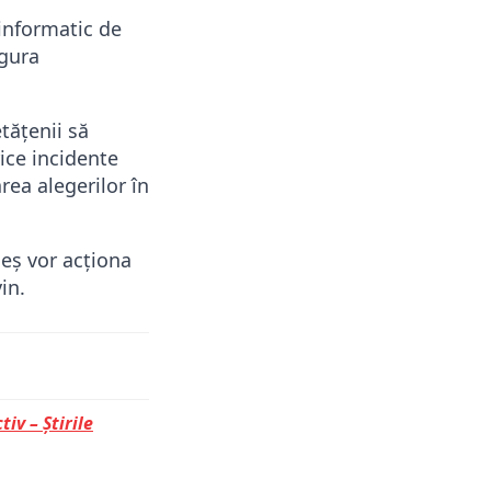
 informatic de
igura
tățenii să
ice incidente
rea alegerilor în
rgeș vor acționa
in.
tiv – Știrile