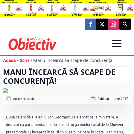
Searc
for:
Acasă
-
Știri
-
Manu încearcă să scape de concurență!
MANU ÎNCEARCĂ SĂ SCAPE DE
CONCURENȚĂ!
Autor: 
redactie
Publicat
1 iunie 2017
După ce ani de zile edilul Ion Georgescu a alergat pe la ministere, a
discutat cu parlamentarii pentru construcția noului spital de la Mioveni,
președintele CJ încearcă în fel și chip să pună bețe în roate. Dan Manu,