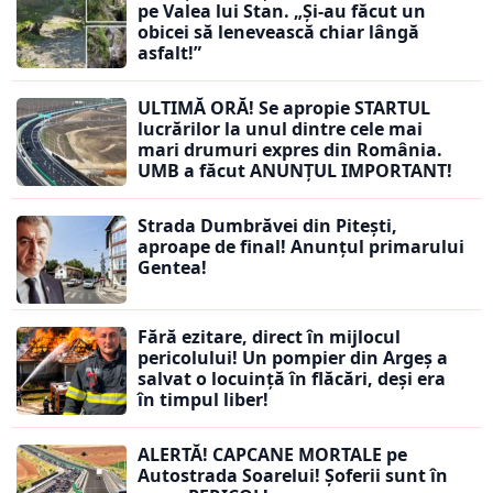
pe Valea lui Stan. „Și-au făcut un
obicei să lenevească chiar lângă
asfalt!”
ULTIMĂ ORĂ! Se apropie STARTUL
lucrărilor la unul dintre cele mai
mari drumuri expres din România.
UMB a făcut ANUNȚUL IMPORTANT!
Strada Dumbrăvei din Pitești,
aproape de final! Anunțul primarului
Gentea!
Fără ezitare, direct în mijlocul
pericolului! Un pompier din Argeș a
salvat o locuință în flăcări, deși era
în timpul liber!
ALERTĂ! CAPCANE MORTALE pe
Autostrada Soarelui! Șoferii sunt în