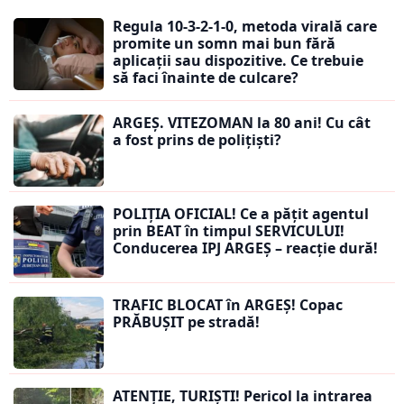
Regula 10-3-2-1-0, metoda virală care
promite un somn mai bun fără
aplicații sau dispozitive. Ce trebuie
să faci înainte de culcare?
ARGEȘ. VITEZOMAN la 80 ani! Cu cât
a fost prins de polițiști?
POLIȚIA OFICIAL! Ce a pățit agentul
prin BEAT în timpul SERVICULUI!
Conducerea IPJ ARGEȘ – reacție dură!
TRAFIC BLOCAT în ARGEȘ! Copac
PRĂBUȘIT pe stradă!
ATENȚIE, TURIȘTI! Pericol la intrarea