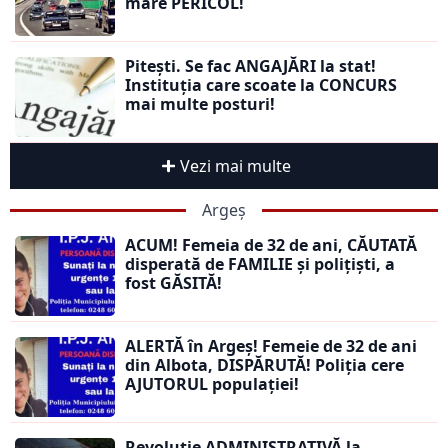
mare PERICOL!
Pitești. Se fac ANGAJĂRI la stat!
Instituția care scoate la CONCURS
mai multe posturi!
Vezi mai multe
Argeș
ACUM! Femeia de 32 de ani, CĂUTATĂ
disperată de FAMILIE și polițiști, a
fost GĂSITĂ!
ALERTĂ în Argeș! Femeie de 32 de ani
din Albota, DISPĂRUTĂ! Poliția cere
AJUTORUL populației!
Revoluție ADMINISTRATIVĂ la