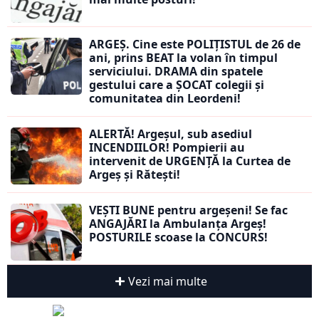
ARGEȘ. Cine este POLIȚISTUL de 26 de
ani, prins BEAT la volan în timpul
serviciului. DRAMA din spatele
gestului care a ȘOCAT colegii și
comunitatea din Leordeni!
ALERTĂ! Argeșul, sub asediul
INCENDIILOR! Pompierii au
intervenit de URGENȚĂ la Curtea de
Argeș și Rătești!
VEȘTI BUNE pentru argeșeni! Se fac
ANGAJĂRI la Ambulanța Argeș!
POSTURILE scoase la CONCURS!
Vezi mai multe