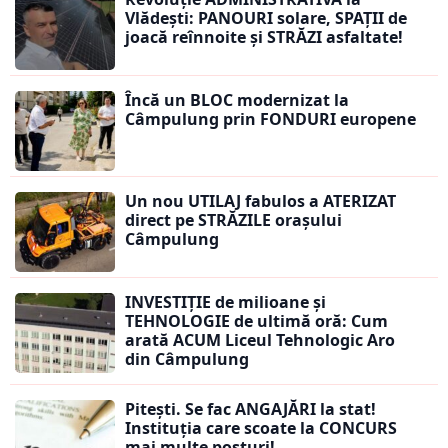
Vlădești: PANOURI solare, SPAȚII de
joacă reînnoite și STRĂZI asfaltate!
Încă un BLOC modernizat la
Câmpulung prin FONDURI europene
Un nou UTILAJ fabulos a ATERIZAT
direct pe STRĂZILE orașului
Câmpulung
INVESTIȚIE de milioane și
TEHNOLOGIE de ultimă oră: Cum
arată ACUM Liceul Tehnologic Aro
din Câmpulung
Pitești. Se fac ANGAJĂRI la stat!
Instituția care scoate la CONCURS
mai multe posturi!