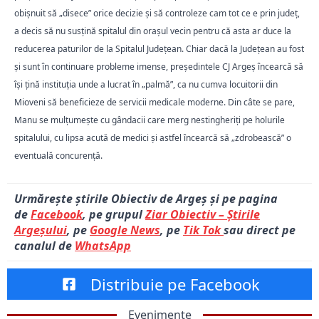
obișnuit să „disece” orice decizie și să controleze cam tot ce e prin județ,
a decis să nu susțină spitalul din orașul vecin pentru că asta ar duce la
reducerea paturilor de la Spitalul Județean. Chiar dacă la Județean au fost
și sunt în continuare probleme imense, președintele CJ Argeș încearcă să
își țină instituția unde a lucrat în „palmă”, ca nu cumva locuitorii din
Mioveni să beneficieze de servicii medicale moderne. Din câte se pare,
Manu se mulțumește cu gândacii care merg nestingheriți pe holurile
spitalului, cu lipsa acută de medici și astfel încearcă să „zdrobească” o
eventuală concurență.
Urmărește știrile Obiectiv de Argeș și pe pagina
de
Facebook
, pe grupul
Ziar Obiectiv – Știrile
Argeșului
, pe
Google News
, pe
Tik Tok
sau direct pe
canalul de
WhatsApp
Distribuie pe Facebook
Evenimente