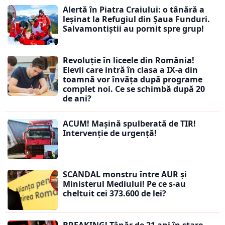
Alertă în Piatra Craiului: o tânără a
leșinat la Refugiul din Șaua Funduri.
Salvamontiștii au pornit spre grup!
Revoluție în liceele din România!
Elevii care intră în clasa a IX-a din
toamnă vor învăța după programe
complet noi. Ce se schimbă după 20
de ani?
ACUM! Mașină spulberată de TIR!
Intervenție de urgență!
SCANDAL monstru între AUR și
Ministerul Mediului! Pe ce s-au
cheltuit cei 373.600 de lei?