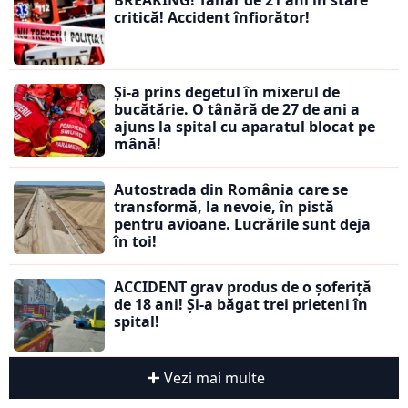
BREAKING! Tânăr de 21 ani în stare
critică! Accident înfiorător!
Și-a prins degetul în mixerul de
bucătărie. O tânără de 27 de ani a
ajuns la spital cu aparatul blocat pe
mână!
Autostrada din România care se
transformă, la nevoie, în pistă
pentru avioane. Lucrările sunt deja
în toi!
ACCIDENT grav produs de o șoferiță
de 18 ani! Și-a băgat trei prieteni în
spital!
Vezi mai multe