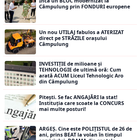
Încă un BLOC modernizat la
Câmpulung prin FONDURI europene
Un nou UTILAJ fabulos a ATERIZAT
direct pe STRĂZILE orașului
Câmpulung
INVESTIȚIE de milioane și
TEHNOLOGIE de ultimă oră: Cum
arată ACUM Liceul Tehnologic Aro
din Câmpulung
Pitești. Se fac ANGAJĂRI la stat!
Instituția care scoate la CONCURS
mai multe posturi!
ARGEȘ. Cine este POLIȚISTUL de 26 de
ani, prins BEAT la volan în timpul