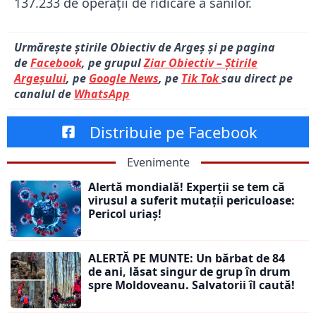
137.233 de operații de ridicare a sânilor.
Urmărește știrile Obiectiv de Argeș și pe pagina
de
Facebook
, pe grupul
Ziar Obiectiv – Știrile
Argeșului
, pe
Google News
, pe
Tik Tok
sau direct pe
canalul de
WhatsApp
Distribuie pe Facebook
Evenimente
Alertă mondială! Experții se tem că
virusul a suferit mutații periculoase:
Pericol uriaș!
ALERTĂ PE MUNTE: Un bărbat de 84
de ani, lăsat singur de grup în drum
spre Moldoveanu. Salvatorii îl caută!