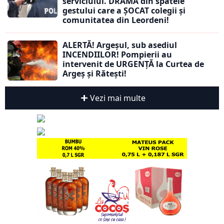
serviciului. DRAMA din spatele
gestului care a ȘOCAT colegii și
comunitatea din Leordeni!
ALERTĂ! Argeșul, sub asediul
INCENDIILOR! Pompierii au
intervenit de URGENȚĂ la Curtea de
Argeș și Rătești!
Vezi mai multe