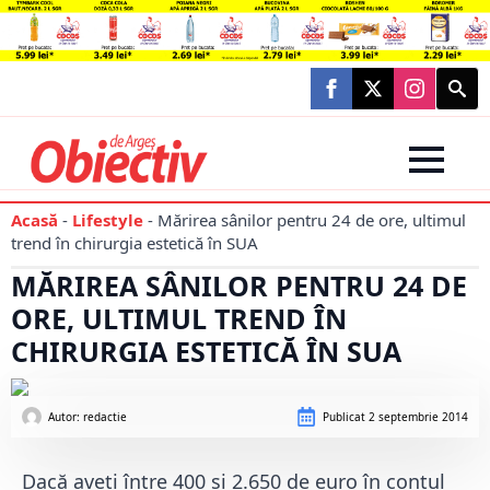
Searc
for:
Acasă
-
Lifestyle
-
Mărirea sânilor pentru 24 de ore, ultimul
trend în chirurgia estetică în SUA
MĂRIREA SÂNILOR PENTRU 24 DE
ORE, ULTIMUL TREND ÎN
CHIRURGIA ESTETICĂ ÎN SUA
Autor: 
redactie
Publicat
2 septembrie 2014
Dacă aveți între 400 și 2.650 de euro în contul