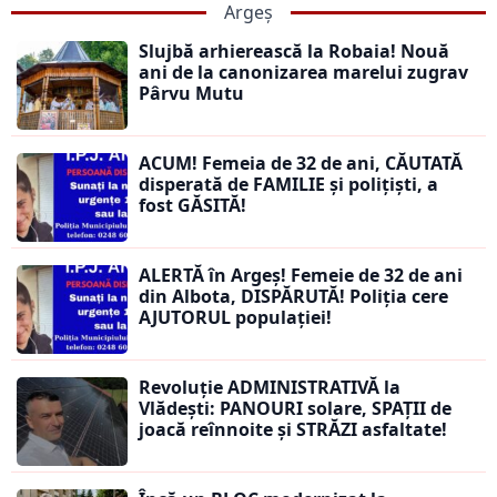
Argeș
Slujbă arhierească la Robaia! Nouă
ani de la canonizarea marelui zugrav
Pârvu Mutu
ACUM! Femeia de 32 de ani, CĂUTATĂ
disperată de FAMILIE și polițiști, a
fost GĂSITĂ!
ALERTĂ în Argeș! Femeie de 32 de ani
din Albota, DISPĂRUTĂ! Poliția cere
AJUTORUL populației!
Revoluție ADMINISTRATIVĂ la
Vlădești: PANOURI solare, SPAȚII de
joacă reînnoite și STRĂZI asfaltate!