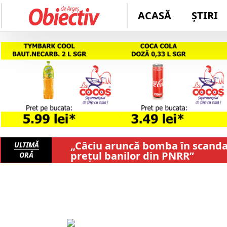
ACASĂ
ȘTIRI
„Câciu aruncă bomba în scandalu
ULTIMĂ
prețul banilor din PNRR”
ORĂ