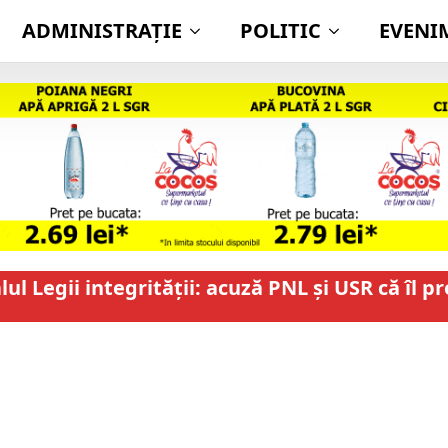
ADMINISTRAŢIE
POLITIC
EVENI
l Legii integrității: acuză PNL și USR că îl p