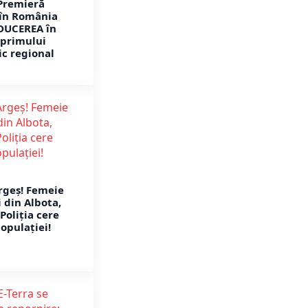
Premieră
în România
DUCEREA în
 primului
ic regional
rgeș! Femeie
 din Albota,
Poliția cere
opulației!