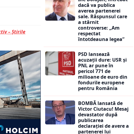
dacă va publica
averea partenerei
sale. Răspunsul care
a stârnit
controverse: „Am
tiv – Știrile
respectat
întotdeauna legea”
PSD lansează
acuzații dure: USR și
PNL ar pune în
pericol 771 de
milioane de euro din
fondurile europene
pentru România
BOMBĂ lansată de
Victor Ciutacu! Mesaj
devastator după
publicarea
declarației de avere a
partenerei lui