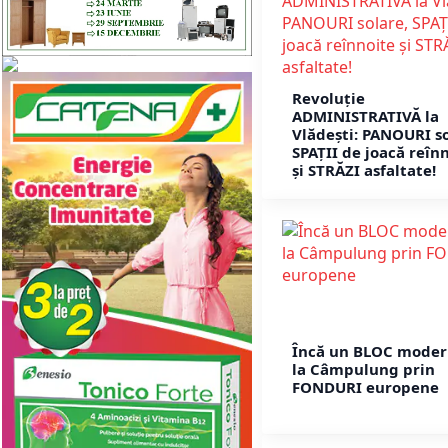
Revoluție
ADMINISTRATIVĂ la
Vlădești: PANOURI so
SPAȚII de joacă reîn
și STRĂZI asfaltate!
Încă un BLOC moder
la Câmpulung prin
FONDURI europene