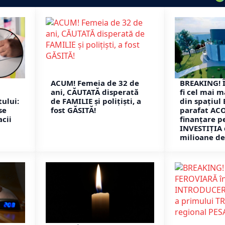
ACUM! Femeia de 32 de
BREAKING! 
ani, CĂUTATĂ disperată
fi cel mai 
ului:
de FAMILIE și polițiști, a
din spațiul
se
fost GĂSITĂ!
parafat AC
cii
finanțare p
INVESTIȚIA 
milioane de