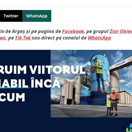
Twitter
WhatsApp
tiv de Argeș și pe pagina de
Facebook
, pe grupul
Ziar Obiec
ews
, pe
Tik Tok
sau direct pe canalul de
WhatsApp