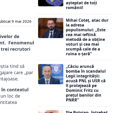
așteptat de toți
românii!
Mihai Coteț, atac dur
ublicat
9 mai 2026
la adresa
populismului: „Este
cea mai ieftină
ivelor de
metodă de a obține
inent. Fenomenul
voturi și cea mai
trei recrutori
scumpă cale de a
ruina o țară”
știa tind să
„Câciu aruncă
bomba în scandalul
gajare care „par
Legii integrității:
ntajoase.
acuză PNL și USR că
îl protejează pe
 în contextul
Dominic Fritz cu
prețul banilor din
i un loc de
PNRR”
ntitatea
Ilie Bolojan, întrebat