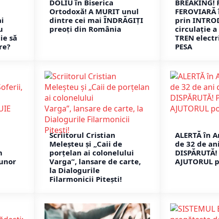
DOLIU în Biserica
BREAKING! 
Ortodoxă! A MURIT unul
FEROVIARĂ 
i
dintre cei mai ÎNDRĂGIȚI
prin INTRO
u
preoți din România
circulație a
ie să
TREN electr
re?
PESA
Scriitorul Cristian
ALERTĂ în A
Meleșteu și „Caii de
de 32 de ani
n
porțelan ai colonelului
DISPĂRUTĂ! 
unor
Varga”, lansare de carte,
AJUTORUL p
la Dialogurile
Filarmonicii Pitești!