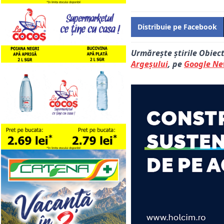
Distribuie pe Facebook
Urmărește știrile Obiec
Argeșului
, pe
Google N