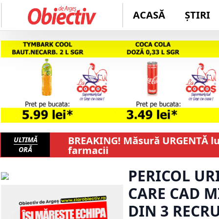
ACASĂ
ȘTIRI
BREAKING! Măsură URGENTĂ lu
ULTIMĂ
farmacii
ORĂ
PERICOL UR
CARE CAD MI
DIN 3 RECR