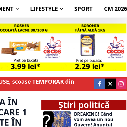
MENT
LIFESTYLE
SPORT
CM 2026
USE, scoase TEMPORAR din
A ÎN
Știri politică
CARE 1
BREAKING! Când
vom avea un nou
TE ÎN
Guvern! Anunțul