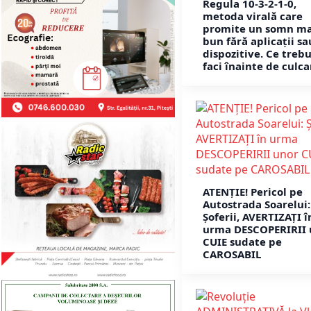
Regula 10-3-2-1-0,
metoda virală care
promite un somn ma
bun fără aplicații sa
dispozitive. Ce trebu
faci înainte de culca
ATENȚIE! Pericol pe
Autostrada Soarelui:
Șoferii, AVERTIZAȚI î
urma DESCOPERIRII 
CUIE sudate pe
CAROSABIL