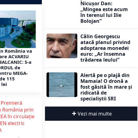
Nicușor Dan:
„Mingea este acum
în terenul lui Ilie
Bolojan”
Călin Georgescu
atacă planul privind
adoptarea monedei
În România va
euro: „Ar însemna
mare ACVARIU
trădarea leului”
 BALCANIC: S-a
ORDUL de
entru MEGA-
Alertă pe o plajă din
de 115
Mamaia! O dronă a
 lei
fost găsită în mare și
ridicată de
specialiștii SRI
Vezi mai multe