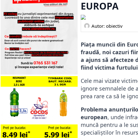
EUROPA
Autor: 
obiectiv
Piața muncii din Eur
fraudă, noi cazuri f
a ajuns să afecteze d
fiind victima furtului
Cele mai vizate victim
ignore semnalele de a
prea rare ca să le ign
Problema anunțurilor
european
, unde infra
muncă pentru a le su
specialiștilor în resu