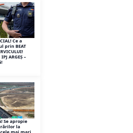
CIAL! Ce a
ul prin BEAT
ERVICULUI!
IPJ ARGEȘ –
ă!
! Se apropie
rărilor la
 cele mai mari