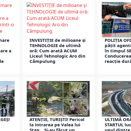
mare
INVESTIȚIE de milioane și
POLIȚIA OFI
TEHNOLOGIE de ultimă
pățit agent
are a
oră: Cum arată ACUM
în timpul S
Liceul Tehnologic Aro din
Conducerea 
de
Câmpulung
reacție dur
RGEȘ!
ATENȚIE, TURIȘTI! Pericol
ULTIMĂ ORĂ
la intrarea pe Valea lui
STARTUL luc
Stan. „Și-au făcut un
unul dintre