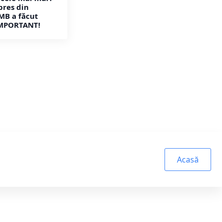
pres din
MB a făcut
MPORTANT!
Acasă