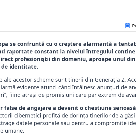
P
opa se confruntă cu o creștere alarmantă a tentat
iind raportate constant la nivelul întregului cont
irect profesioniștii din domeniu, aproape unul din 
 de identitate.
e ale acestor scheme sunt tinerii din Generația Z. Ace
larmă evidente atunci când întâlnesc anunțuri de an
ori”, fiind atrași de promisiuni care par extrem de ava
 false de angajare a devenit o chestiune serioasă
ctorii cibernetici profită de dorința tinerilor de a găs
strage datele personale sau pentru a compromite ide
rse umane.