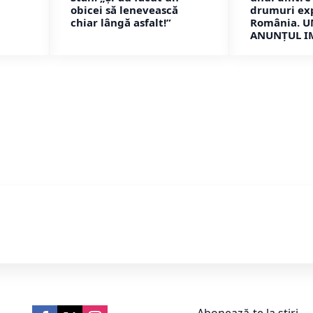
obicei să lenevească
drumuri ex
chiar lângă asfalt!”
România. U
ANUNȚUL I
Abonează-te la știri