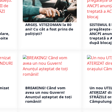
ARGEȘ. VITEZOMAN la 80
SISTEMUL E-
ani! Cu cât a fost prins de
pregătește 
lare,
polițiști?
ANCPI anun
noite
treptată a 
după blocaj
nizat
BREAKING! Când vom
Un nou UTIL
avea un nou Guvern!
ATERIZAT di
Anunțul așteptat de toți
STRĂZILE or
românii!
Câmpulung