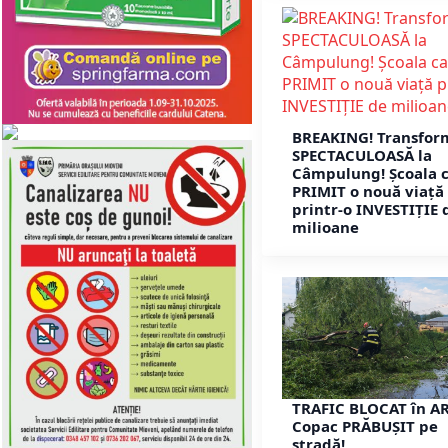
BREAKING! Transfor
SPECTACULOASĂ la
Câmpulung! Școala c
PRIMIT o nouă viață
printr-o INVESTIȚIE 
milioane
TRAFIC BLOCAT în A
Copac PRĂBUȘIT pe
stradă!