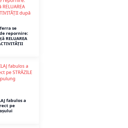
Terra se
de repornire:
ță RELUAREA
ACTIVITĂȚII
AJ fabulos a
rect pe
așului