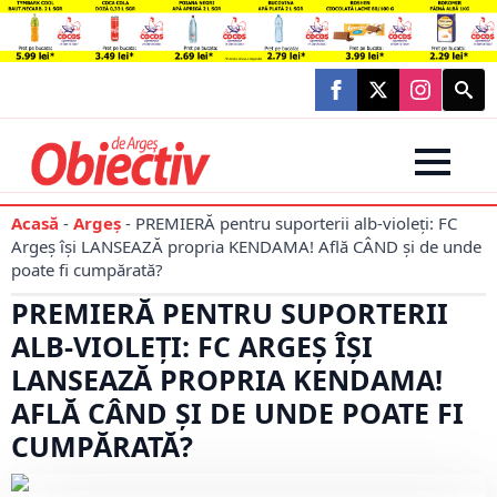
Searc
for:
Acasă
-
Argeș
-
PREMIERĂ pentru suporterii alb-violeți: FC
Argeș își LANSEAZĂ propria KENDAMA! Află CÂND și de unde
poate fi cumpărată?
PREMIERĂ PENTRU SUPORTERII
ALB-VIOLEȚI: FC ARGEȘ ÎȘI
LANSEAZĂ PROPRIA KENDAMA!
AFLĂ CÂND ȘI DE UNDE POATE FI
CUMPĂRATĂ?