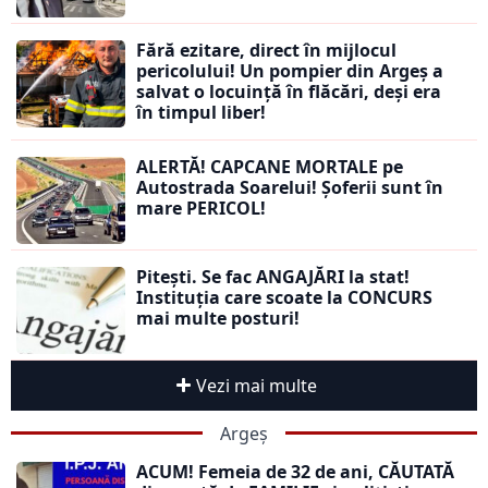
Fără ezitare, direct în mijlocul
pericolului! Un pompier din Argeș a
salvat o locuință în flăcări, deși era
în timpul liber!
ALERTĂ! CAPCANE MORTALE pe
Autostrada Soarelui! Șoferii sunt în
mare PERICOL!
Pitești. Se fac ANGAJĂRI la stat!
Instituția care scoate la CONCURS
mai multe posturi!
Vezi mai multe
Argeș
ACUM! Femeia de 32 de ani, CĂUTATĂ