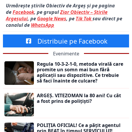
Urmărește știrile Obiectiv de Argeș și pe pagina
de
Facebook
, pe grupul
Ziar Obiectiv – Știrile
Argeșului
, pe
Google News
, pe
Tik Tok
sau direct pe
canalul de
WhatsApp
Distribuie pe Facebook
Evenimente
Regula 10-3-2-1-0, metoda virală care
promite un somn mai bun fără
aplicații sau dispozitive. Ce trebuie
să faci înainte de culcare?
ARGEȘ. VITEZOMAN la 80 ani! Cu cât
a fost prins de polițiști?
POLIȚIA OFICIAL! Ce a pățit agentul
prin BEAT în timpul SERVICULUI!