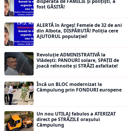
disperată de FAMILIE și polițiști, a
fost GĂSITĂ!
ALERTĂ în Argeș! Femeie de 32 de ani
din Albota, DISPĂRUTĂ! Poliția cere
AJUTORUL populației!
Revoluție ADMINISTRATIVĂ la
Vlădești: PANOURI solare, SPAȚII de
joacă reînnoite și STRĂZI asfaltate!
Încă un BLOC modernizat la
Câmpulung prin FONDURI europene
Un nou UTILAJ fabulos a ATERIZAT
direct pe STRĂZILE orașului
Câmpulung