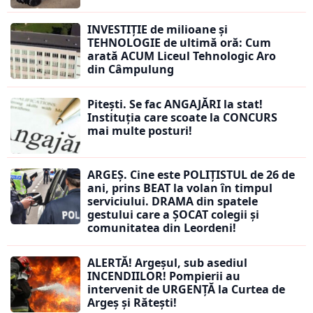
INVESTIȚIE de milioane și
TEHNOLOGIE de ultimă oră: Cum
arată ACUM Liceul Tehnologic Aro
din Câmpulung
Pitești. Se fac ANGAJĂRI la stat!
Instituția care scoate la CONCURS
mai multe posturi!
ARGEȘ. Cine este POLIȚISTUL de 26 de
ani, prins BEAT la volan în timpul
serviciului. DRAMA din spatele
gestului care a ȘOCAT colegii și
comunitatea din Leordeni!
ALERTĂ! Argeșul, sub asediul
INCENDIILOR! Pompierii au
intervenit de URGENȚĂ la Curtea de
Argeș și Rătești!