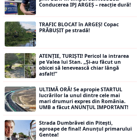
Conducerea IPJ ARGEȘ – reacție dură!
TRAFIC BLOCAT în ARGEȘ! Copac
PRĂBUȘIT pe stradă!
ATENȚIE, TURIȘTI! Pericol la intrarea
pe Valea lui Stan. „Și-au făcut un
obicei să lenevească chiar lângă
asfalt!”
ULTIMĂ ORĂ! Se apropie STARTUL
lucrărilor la unul dintre cele mai
mari drumuri expres din România.
UMB a făcut ANUNȚUL IMPORTANT!
Strada Dumbrăvei din Pitești,
aproape de final! Anunțul primarului
Gentea!