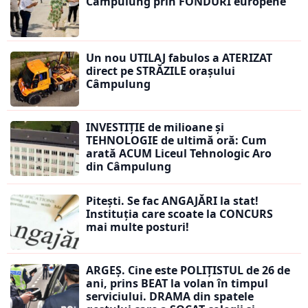
Câmpulung prin FONDURI europene
Un nou UTILAJ fabulos a ATERIZAT
direct pe STRĂZILE orașului
Câmpulung
INVESTIȚIE de milioane și
TEHNOLOGIE de ultimă oră: Cum
arată ACUM Liceul Tehnologic Aro
din Câmpulung
Pitești. Se fac ANGAJĂRI la stat!
Instituția care scoate la CONCURS
mai multe posturi!
ARGEȘ. Cine este POLIȚISTUL de 26 de
ani, prins BEAT la volan în timpul
serviciului. DRAMA din spatele