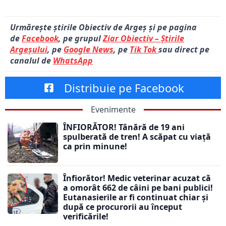
Urmărește știrile Obiectiv de Argeș și pe pagina
de
Facebook
, pe grupul
Ziar Obiectiv – Știrile
Argeșului
, pe
Google News
, pe
Tik Tok
sau direct pe
canalul de
WhatsApp
Distribuie pe Facebook
Evenimente
ÎNFIORĂTOR! Tânără de 19 ani
spulberată de tren! A scăpat cu viață
ca prin minune!
Înfiorător! Medic veterinar acuzat că
a omorât 662 de câini pe bani publici!
Eutanasierile ar fi continuat chiar și
după ce procurorii au început
verificările!