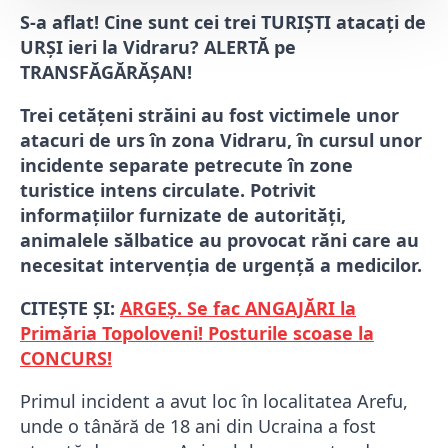
S-a aflat! Cine sunt cei trei TURIȘTI atacați de
URȘI ieri la Vidraru? ALERTĂ pe
TRANSFĂGĂRĂȘAN!
Trei cetățeni străini au fost victimele unor
atacuri de urs în zona Vidraru, în cursul unor
incidente separate petrecute în zone
turistice intens circulate. Potrivit
informațiilor furnizate de autorități,
animalele sălbatice au provocat răni care au
necesitat intervenția de urgență a medicilor.
CITEȘTE ȘI:
ARGEȘ. Se fac ANGAJĂRI la
Primăria Topoloveni! Posturile scoase la
CONCURS!
Primul incident a avut loc în localitatea Arefu,
unde o tânără de 18 ani din Ucraina a fost