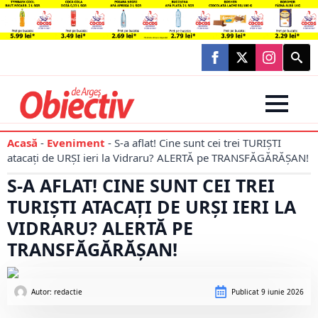
Searc
for:
Acasă
-
Eveniment
-
S-a aflat! Cine sunt cei trei TURIȘTI
atacați de URȘI ieri la Vidraru? ALERTĂ pe TRANSFĂGĂRĂȘAN!
S-A AFLAT! CINE SUNT CEI TREI
TURIȘTI ATACAȚI DE URȘI IERI LA
VIDRARU? ALERTĂ PE
TRANSFĂGĂRĂȘAN!
Autor: 
redactie
Publicat
9 iunie 2026