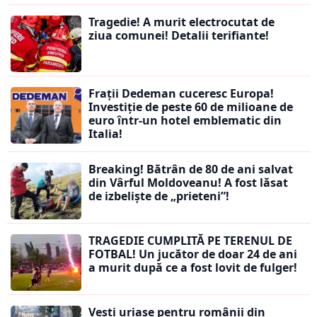
Tragedie! A murit electrocutat de
ziua comunei! Detalii terifiante!
Frații Dedeman cuceresc Europa!
Investiție de peste 60 de milioane de
euro într-un hotel emblematic din
Italia!
Breaking! Bătrân de 80 de ani salvat
din Vârful Moldoveanu! A fost lăsat
de izbeliște de „prieteni”!
TRAGEDIE CUMPLITĂ PE TERENUL DE
FOTBAL! Un jucător de doar 24 de ani
a murit după ce a fost lovit de fulger!
Vești uriașe pentru românii din