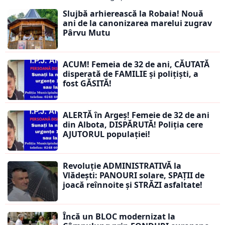
Slujbă arhierească la Robaia! Nouă
ani de la canonizarea marelui zugrav
Pârvu Mutu
ACUM! Femeia de 32 de ani, CĂUTATĂ
disperată de FAMILIE și polițiști, a
fost GĂSITĂ!
ALERTĂ în Argeș! Femeie de 32 de ani
din Albota, DISPĂRUTĂ! Poliția cere
AJUTORUL populației!
Revoluție ADMINISTRATIVĂ la
Vlădești: PANOURI solare, SPAȚII de
joacă reînnoite și STRĂZI asfaltate!
Încă un BLOC modernizat la