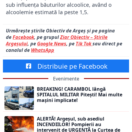
sub influența băuturilor alcoolice, având o
alcoolemie estimată la peste 1,5.
Urmărește știrile Obiectiv de Argeș și pe pagina
de
Facebook
, pe grupul
Ziar Obiectiv – Știrile
Argeșului
, pe
Google News
, pe
Tik Tok
sau direct pe
canalul de
WhatsApp
Distribuie pe Facebook
Evenimente
BREAKING! CARAMBOL lângă
SPITALUL MILITAR Pitești! Mai multe
mașini implicate!
ALERTĂ! Argeșul, sub asediul
INCENDIILOR! Pompierii au
intervenit de URGENȚĂ la Curtea de