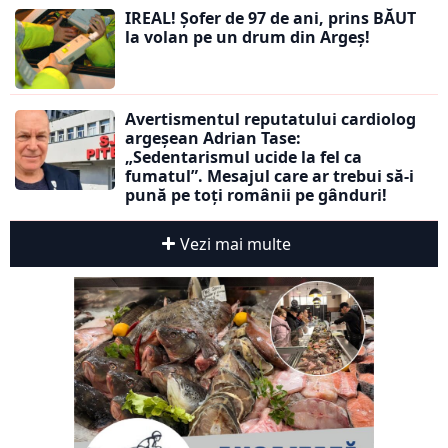
IREAL! Șofer de 97 de ani, prins BĂUT
la volan pe un drum din Argeș!
Avertismentul reputatului cardiolog
argeșean Adrian Tase:
„Sedentarismul ucide la fel ca
fumatul”. Mesajul care ar trebui să-i
pună pe toți românii pe gânduri!
Vezi mai multe