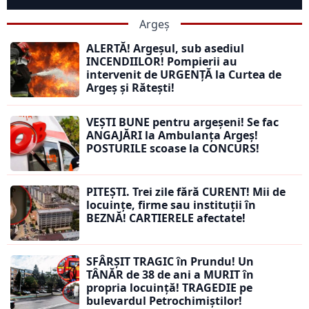
Argeș
ALERTĂ! Argeșul, sub asediul
INCENDIILOR! Pompierii au
intervenit de URGENȚĂ la Curtea de
Argeș și Rătești!
VEȘTI BUNE pentru argeșeni! Se fac
ANGAJĂRI la Ambulanța Argeș!
POSTURILE scoase la CONCURS!
PITEȘTI. Trei zile fără CURENT! Mii de
locuințe, firme sau instituții în
BEZNĂ! CARTIERELE afectate!
SFÂRȘIT TRAGIC în Prundu! Un
TÂNĂR de 38 de ani a MURIT în
propria locuință! TRAGEDIE pe
bulevardul Petrochimiștilor!