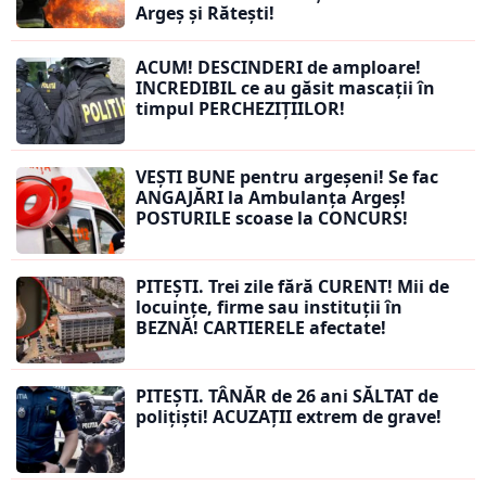
Argeș și Rătești!
ACUM! DESCINDERI de amploare!
INCREDIBIL ce au găsit mascații în
timpul PERCHEZIȚIILOR!
VEȘTI BUNE pentru argeșeni! Se fac
ANGAJĂRI la Ambulanța Argeș!
POSTURILE scoase la CONCURS!
PITEȘTI. Trei zile fără CURENT! Mii de
locuințe, firme sau instituții în
BEZNĂ! CARTIERELE afectate!
PITEȘTI. TÂNĂR de 26 ani SĂLTAT de
polițiști! ACUZAȚII extrem de grave!