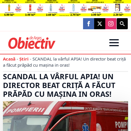
Searc
for:
Acasă
-
Știri
-
SCANDAL la vârful APIA! Un director beat criță
a făcut prăpăd cu mașina in oras!
SCANDAL LA VÂRFUL APIA! UN
DIRECTOR BEAT CRIȚĂ A FĂCUT
PRĂPĂD CU MAȘINA IN ORAS!