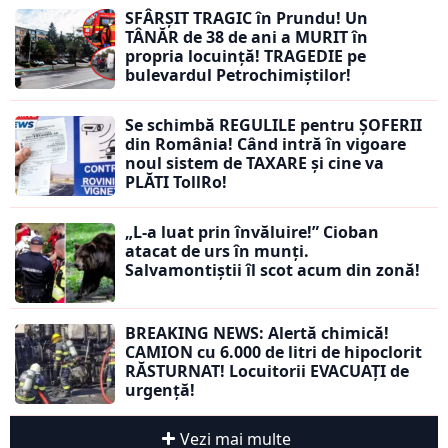
SFÂRȘIT TRAGIC în Prundu! Un
TÂNĂR de 38 de ani a MURIT în
propria locuință! TRAGEDIE pe
bulevardul Petrochimiștilor!
Se schimbă REGULILE pentru ȘOFERII
din România! Când intră în vigoare
noul sistem de TAXARE și cine va
PLĂTI TollRo!
„L-a luat prin învăluire!” Cioban
atacat de urs în munți.
Salvamontiștii îl scot acum din zonă!
BREAKING NEWS: Alertă chimică!
CAMION cu 6.000 de litri de hipoclorit
RĂSTURNAT! Locuitorii EVACUAȚI de
urgență!
Vezi mai multe