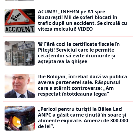
ACUM!!! „INFERN pe A1 spre
București! Mii de șoferi blocați în
trafic după un accident. Se circulă cu
viteza melcului! VIDEO
🚨 Fără cozi la certificate fiscale în
Pitești! Serviciul care le permite
cetățenilor să evite drumurile și
așteptarea la ghișee
Ilie Bolojan, întrebat dacă va publica
averea partenerei sale. Răspunsul
care a stârnit controverse: „Am
respectat întotdeauna legea”
„Pericol pentru turiști la Bâlea Lac!
ANPC a găsit carne ținută în soare și
alimente expirate. Amenzi de 300.000
de lei”.