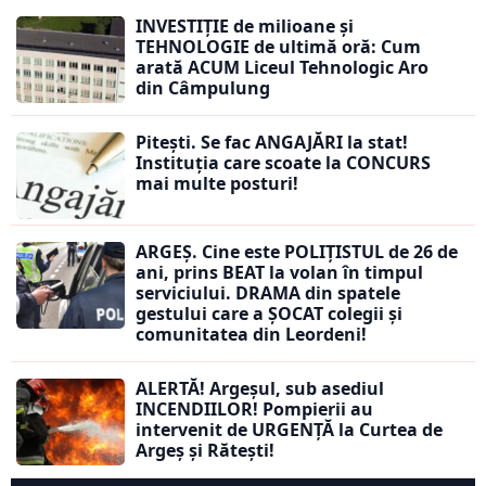
INVESTIȚIE de milioane și
TEHNOLOGIE de ultimă oră: Cum
arată ACUM Liceul Tehnologic Aro
din Câmpulung
Pitești. Se fac ANGAJĂRI la stat!
Instituția care scoate la CONCURS
mai multe posturi!
ARGEȘ. Cine este POLIȚISTUL de 26 de
ani, prins BEAT la volan în timpul
serviciului. DRAMA din spatele
gestului care a ȘOCAT colegii și
comunitatea din Leordeni!
ALERTĂ! Argeșul, sub asediul
INCENDIILOR! Pompierii au
intervenit de URGENȚĂ la Curtea de
Argeș și Rătești!