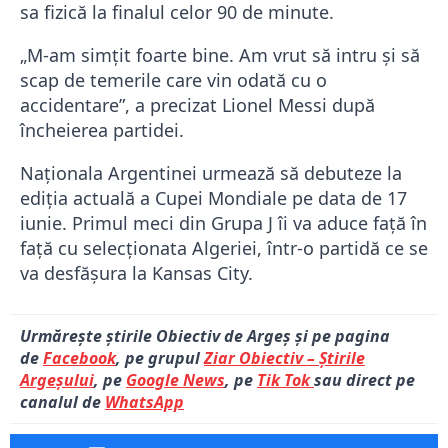
sa fizică la finalul celor 90 de minute.
„M-am simțit foarte bine. Am vrut să intru și să
scap de temerile care vin odată cu o
accidentare”, a precizat Lionel Messi după
încheierea partidei.
Naționala Argentinei urmează să debuteze la
ediția actuală a Cupei Mondiale pe data de 17
iunie. Primul meci din Grupa J îi va aduce față în
față cu selecționata Algeriei, într-o partidă ce se
va desfășura la Kansas City.
Urmărește știrile Obiectiv de Argeș și pe pagina
de
Facebook
, pe grupul
Ziar Obiectiv – Știrile
Argeșului
, pe
Google News
, pe
Tik Tok
sau direct pe
canalul de
WhatsApp