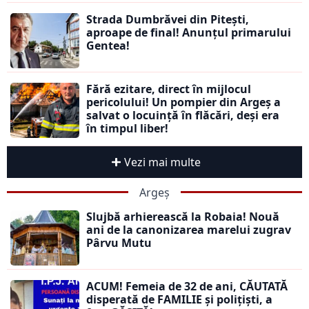
Strada Dumbrăvei din Pitești,
aproape de final! Anunțul primarului
Gentea!
Fără ezitare, direct în mijlocul
pericolului! Un pompier din Argeș a
salvat o locuință în flăcări, deși era
în timpul liber!
Vezi mai multe
Argeș
Slujbă arhierească la Robaia! Nouă
ani de la canonizarea marelui zugrav
Pârvu Mutu
ACUM! Femeia de 32 de ani, CĂUTATĂ
disperată de FAMILIE și polițiști, a