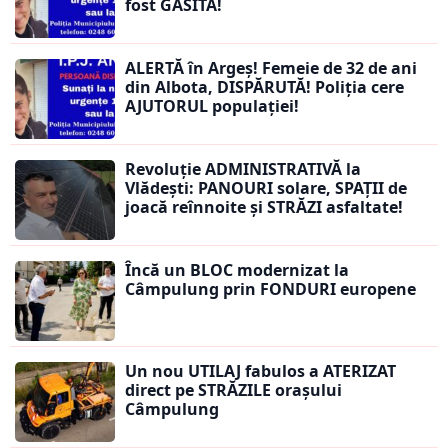
fost GĂSITĂ!
ALERTĂ în Argeș! Femeie de 32 de ani
din Albota, DISPĂRUTĂ! Poliția cere
AJUTORUL populației!
Revoluție ADMINISTRATIVĂ la
Vlădești: PANOURI solare, SPAȚII de
joacă reînnoite și STRĂZI asfaltate!
Încă un BLOC modernizat la
Câmpulung prin FONDURI europene
Un nou UTILAJ fabulos a ATERIZAT
direct pe STRĂZILE orașului
Câmpulung