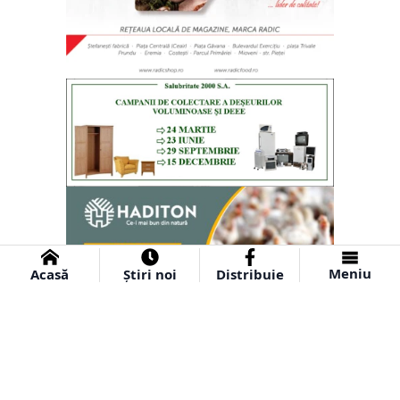
Meniu
Acasă
Știri noi
Distribuie