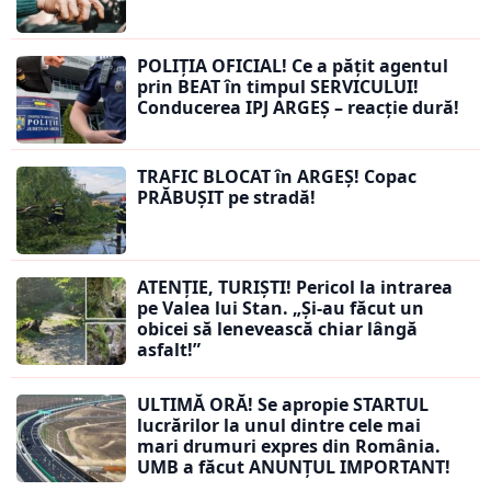
POLIȚIA OFICIAL! Ce a pățit agentul
prin BEAT în timpul SERVICULUI!
Conducerea IPJ ARGEȘ – reacție dură!
TRAFIC BLOCAT în ARGEȘ! Copac
PRĂBUȘIT pe stradă!
ATENȚIE, TURIȘTI! Pericol la intrarea
pe Valea lui Stan. „Și-au făcut un
obicei să lenevească chiar lângă
asfalt!”
ULTIMĂ ORĂ! Se apropie STARTUL
lucrărilor la unul dintre cele mai
mari drumuri expres din România.
UMB a făcut ANUNȚUL IMPORTANT!