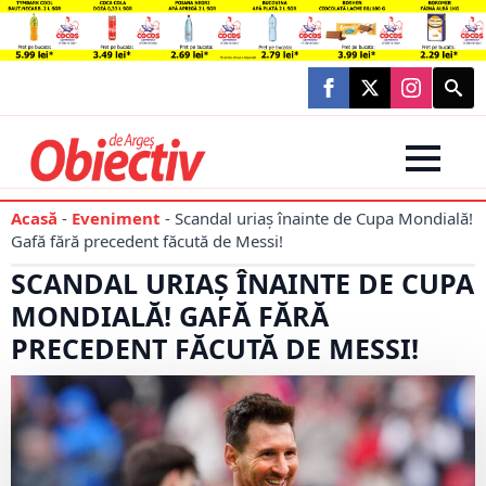
Searc
for:
Acasă
-
Eveniment
-
Scandal uriaș înainte de Cupa Mondială!
Gafă fără precedent făcută de Messi!
SCANDAL URIAȘ ÎNAINTE DE CUPA
MONDIALĂ! GAFĂ FĂRĂ
PRECEDENT FĂCUTĂ DE MESSI!