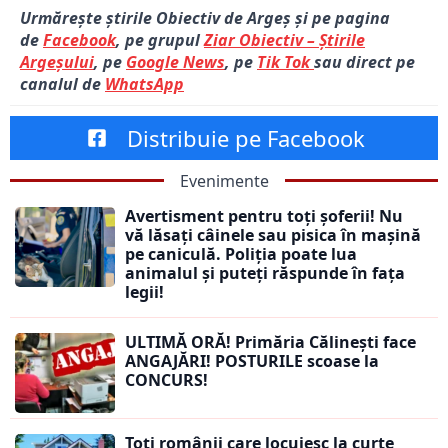
Urmărește știrile Obiectiv de Argeș și pe pagina
de
Facebook
, pe grupul
Ziar Obiectiv – Știrile
Argeșului
, pe
Google News
, pe
Tik Tok
sau direct pe
canalul de
WhatsApp
Distribuie pe Facebook
Evenimente
Avertisment pentru toți șoferii! Nu
vă lăsați câinele sau pisica în mașină
pe caniculă. Poliția poate lua
animalul și puteți răspunde în fața
legii!
ULTIMĂ ORĂ! Primăria Călinești face
ANGAJĂRI! POSTURILE scoase la
CONCURS!
Toți românii care locuiesc la curte