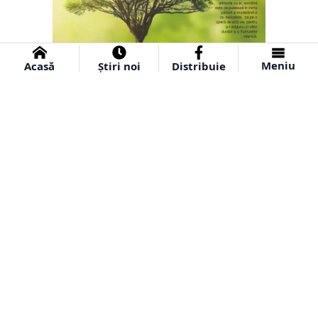
Meniu
Acasă
Știri noi
Distribuie