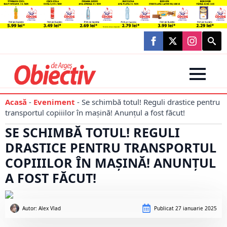
Searc
for:
Acasă
-
Eveniment
-
Se schimbă totul! Reguli drastice pentru
transportul copiiilor în mașină! Anunțul a fost făcut!
SE SCHIMBĂ TOTUL! REGULI
DRASTICE PENTRU TRANSPORTUL
COPIIILOR ÎN MAȘINĂ! ANUNȚUL
A FOST FĂCUT!
Autor: 
Alex Vlad
Publicat
27 ianuarie 2025