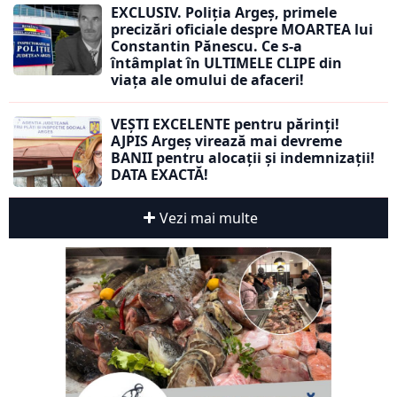
EXCLUSIV. Poliția Argeș, primele
precizări oficiale despre MOARTEA lui
Constantin Pănescu. Ce s-a
întâmplat în ULTIMELE CLIPE din
viața ale omului de afaceri!
VEȘTI EXCELENTE pentru părinți!
AJPIS Argeș virează mai devreme
BANII pentru alocații și indemnizații!
DATA EXACTĂ!
Vezi mai multe