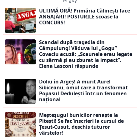
ULTIMĂ ORĂ! Primăria Călinești face
ANGAJĂRI! POSTURILE scoase la
CONCURS!
Scandal după tragedia din
Câmpulung! Văduva lui „Gogu”
Covaciu acuză: „Scaunele erau legate
cu sârmă și au zburat la impact”.
Elena Lasconi răspunde
Doliu în Argeș! A murit Aurel
Sibiceanu, omul care a transformat
Popasul Dedulești într-un fenomen
național
Meșteșugul bunicilor renaște la
Pitești! Se fac înscrieri la cursul de
Țesut-Cusut, deschis tuturor
vârstelor!