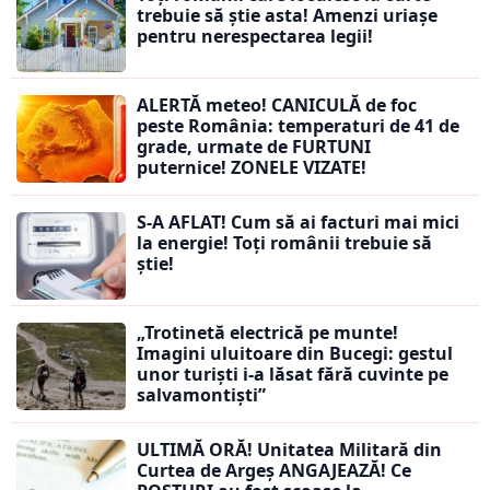
trebuie să știe asta! Amenzi uriașe
pentru nerespectarea legii!
ALERTĂ meteo! CANICULĂ de foc
peste România: temperaturi de 41 de
grade, urmate de FURTUNI
puternice! ZONELE VIZATE!
S-A AFLAT! Cum să ai facturi mai mici
la energie! Toți românii trebuie să
știe!
„Trotinetă electrică pe munte!
Imagini uluitoare din Bucegi: gestul
unor turiști i-a lăsat fără cuvinte pe
salvamontiști”
ULTIMĂ ORĂ! Unitatea Militară din
Curtea de Argeș ANGAJEAZĂ! Ce