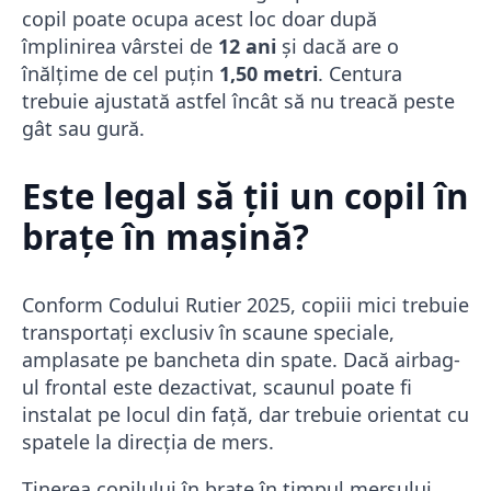
copil poate ocupa acest loc doar după
împlinirea vârstei de
12 ani
și dacă are o
înălțime de cel puțin
1,50 metri
. Centura
trebuie ajustată astfel încât să nu treacă peste
gât sau gură.
Este legal să ții un copil în
brațe în mașină?
Conform Codului Rutier 2025, copiii mici trebuie
transportați exclusiv în scaune speciale,
amplasate pe bancheta din spate. Dacă airbag-
ul frontal este dezactivat, scaunul poate fi
instalat pe locul din față, dar trebuie orientat cu
spatele la direcția de mers.
Ținerea copilului în brațe în timpul mersului