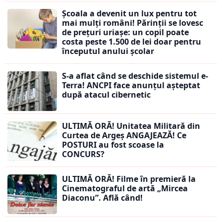
Școala a devenit un lux pentru tot
mai mulți români! Părinții se lovesc
de prețuri uriașe: un copil poate
costa peste 1.500 de lei doar pentru
începutul anului școlar
S-a aflat când se deschide sistemul e-
Terra! ANCPI face anunțul așteptat
după atacul cibernetic
ULTIMĂ ORĂ! Unitatea Militară din
Curtea de Argeș ANGAJEAZĂ! Ce
POSTURI au fost scoase la
CONCURS?
ULTIMĂ ORĂ! Filme în premieră la
Cinematograful de artă „Mircea
Diaconu”. Află când!