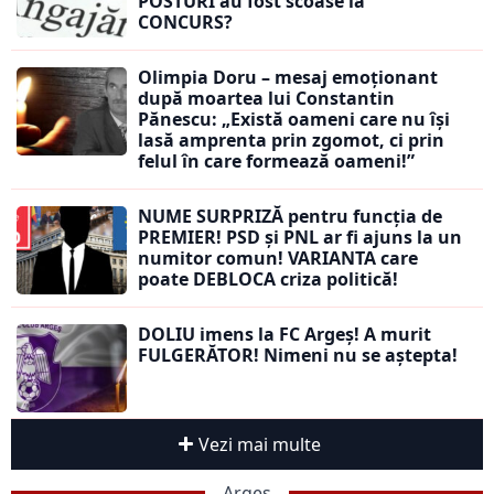
POSTURI au fost scoase la
CONCURS?
Olimpia Doru – mesaj emoționant
după moartea lui Constantin
Pănescu: „Există oameni care nu își
lasă amprenta prin zgomot, ci prin
felul în care formează oameni!”
NUME SURPRIZĂ pentru funcția de
PREMIER! PSD și PNL ar fi ajuns la un
numitor comun! VARIANTA care
poate DEBLOCA criza politică!
DOLIU imens la FC Argeș! A murit
FULGERĂTOR! Nimeni nu se aștepta!
Vezi mai multe
Argeș