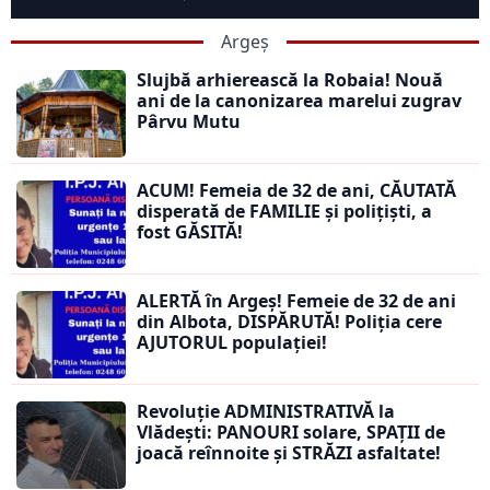
Argeș
Slujbă arhierească la Robaia! Nouă
ani de la canonizarea marelui zugrav
Pârvu Mutu
ACUM! Femeia de 32 de ani, CĂUTATĂ
disperată de FAMILIE și polițiști, a
fost GĂSITĂ!
ALERTĂ în Argeș! Femeie de 32 de ani
din Albota, DISPĂRUTĂ! Poliția cere
AJUTORUL populației!
Revoluție ADMINISTRATIVĂ la
Vlădești: PANOURI solare, SPAȚII de
joacă reînnoite și STRĂZI asfaltate!