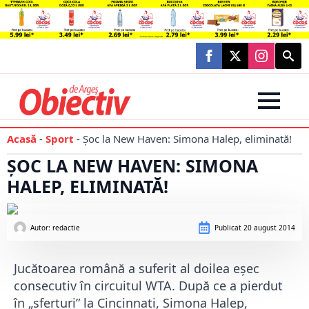
Searc
for:
Acasă
-
Sport
-
Şoc la New Haven: Simona Halep, eliminată!
ŞOC LA NEW HAVEN: SIMONA
HALEP, ELIMINATĂ!
Autor: 
redactie
Publicat
20 august 2014
Jucătoarea română a suferit al doilea eşec
consecutiv în circuitul WTA. După ce a pierdut
în „sferturi” la Cincinnati, Simona Halep,