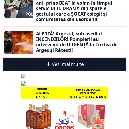
ani, prins BEAT la volan în timpul
serviciului. DRAMA din spatele
gestului care a ȘOCAT colegii și
comunitatea din Leordeni!
ALERTĂ! Argeșul, sub asediul
INCENDIILOR! Pompierii au
intervenit de URGENȚĂ la Curtea de
Argeș și Rătești!
Vezi mai multe