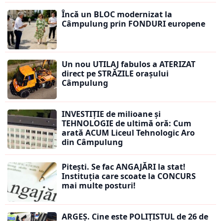
Încă un BLOC modernizat la
Câmpulung prin FONDURI europene
Un nou UTILAJ fabulos a ATERIZAT
direct pe STRĂZILE orașului
Câmpulung
INVESTIȚIE de milioane și
TEHNOLOGIE de ultimă oră: Cum
arată ACUM Liceul Tehnologic Aro
din Câmpulung
Pitești. Se fac ANGAJĂRI la stat!
Instituția care scoate la CONCURS
mai multe posturi!
ARGEȘ. Cine este POLIȚISTUL de 26 de