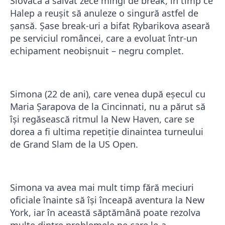
Slovaca a salvat zece mingi de break, în timp ce
Halep a reuşit să anuleze o singură astfel de
şansă. Şase break-uri a bifat Rybarikova aseară
pe serviciul româncei, care a evoluat într-un
echipament neobişnuit – negru complet.
Simona (22 de ani), care venea după eşecul cu
Maria Şarapova de la Cincinnati, nu a părut să
îşi regăsească ritmul la New Haven, care se
dorea a fi ultima repetiţie dinaintea turneului
de Grand Slam de la US Open.
Simona va avea mai mult timp fără meciuri
oficiale înainte să îşi înceapă aventura la New
York, iar în această săptămână poate rezolva