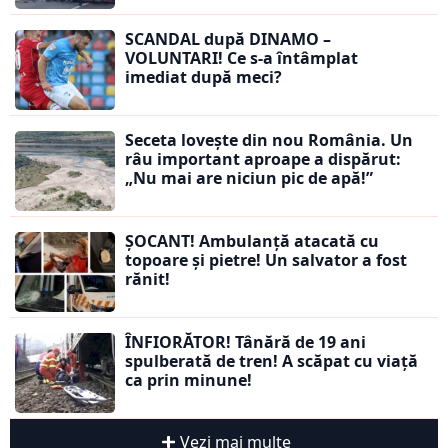
SCANDAL după DINAMO –
VOLUNTARI! Ce s-a întâmplat
imediat după meci?
Seceta lovește din nou România. Un
râu important aproape a dispărut:
„Nu mai are niciun pic de apă!”
ȘOCANT! Ambulanță atacată cu
topoare și pietre! Un salvator a fost
rănit!
ÎNFIORĂTOR! Tânără de 19 ani
spulberată de tren! A scăpat cu viață
ca prin minune!
Vezi mai multe