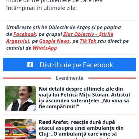
multe dintre problemele pe care le-a
întâmpinat în ultimele zile.
Urmărește știrile Obiectiv de Argeș și pe pagina
de
Facebook
, pe grupul
Ziar Obiectiv – Știrile
Argeșului
, pe
Google News
, pe
Tik Tok
sau direct pe
canalul de
WhatsApp
Distribuie pe Facebook
Evenimente
Noi detalii despre ultimele zile din
viața lui Petrică Mîțu Stoian. Artistul
își ascundea suferințele: „Nu voia să
fie compătimit!”
Raed Arafat, reacție dură după
atacul asupra unei ambulanțe din
Cluj: „O ambulanță care vine să