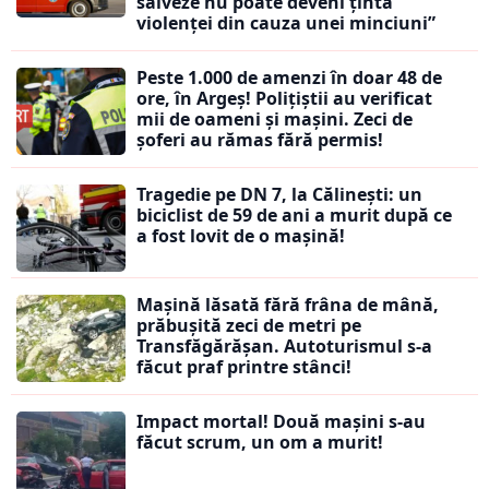
salveze nu poate deveni ținta
violenței din cauza unei minciuni”
Peste 1.000 de amenzi în doar 48 de
ore, în Argeș! Polițiștii au verificat
mii de oameni și mașini. Zeci de
șoferi au rămas fără permis!
Tragedie pe DN 7, la Călinești: un
biciclist de 59 de ani a murit după ce
a fost lovit de o mașină!
Mașină lăsată fără frâna de mână,
prăbușită zeci de metri pe
Transfăgărășan. Autoturismul s-a
făcut praf printre stânci!
Impact mortal! Două mașini s-au
făcut scrum, un om a murit!