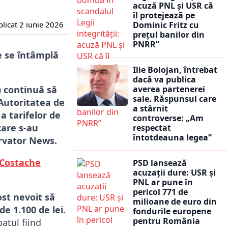
acuză PNL și USR că
îl protejează pe
licat
2 iunie 2026
Dominic Fritz cu
prețul banilor din
PNRR”
ce se întâmplă
Ilie Bolojan, întrebat
dacă va publica
) continuă să
averea partenerei
sale. Răspunsul care
 Autoritatea de
a stârnit
a tarifelor de
controverse: „Am
care s-au
respectat
întotdeauna legea”
ervator News.
 Costache
PSD lansează
acuzații dure: USR și
PNL ar pune în
pericol 771 de
ost nevoit să
milioane de euro din
de 1.100 de lei.
fondurile europene
pentru România
atul fiind