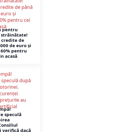
ă pentru
 străinătate!
 credite de
.000 de euro și
e 60% pentru
in acasă
ompă!
de speculă
irea
onsiliul
 verifică dacă