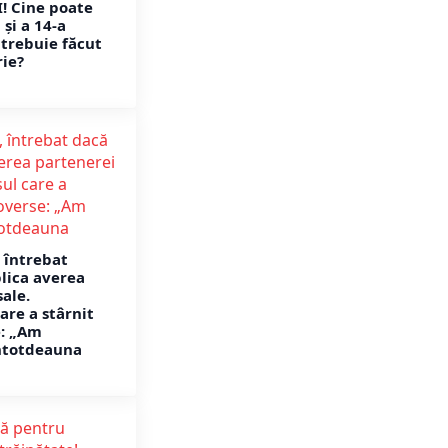
! Cine poate
 și a 14-a
 trebuie făcut
ie?
, întrebat
lica averea
ale.
are a stârnit
e: „Am
întotdeauna