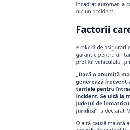
încadrat automat la ca
niciun accident.
Factorii car
Brokerii de asigurări 
garanție pentru un ta
profilul vehiculului și
„Dacă o anumită mar
generează frecvent a
tarifele pentru între
incident. Se uită la 
județul de înmatricul
juridică”
, a declarat 
O altă cauză majoră a 