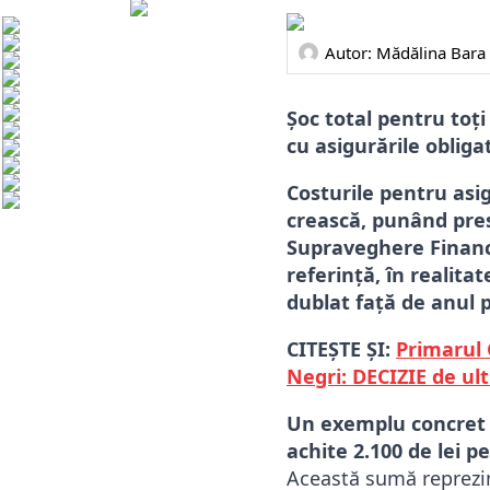
Autor: 
Mădălina Bara
Șoc total pentru toți
cu asigurările obligat
Costurile pentru asi
crească, punând pres
Supraveghere Financi
referință, în realita
dublat față de anul 
CITEȘTE ȘI:
Primarul 
Negri: DECIZIE de ul
Un exemplu concret e
achite 2.100 de lei pe
Această sumă reprezin