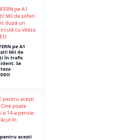
FERN pe A1
ti! Mii de
i în trafic
ident. Se
iteza
IDEO
pentru acești