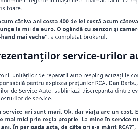
moderne integrate în mașinile actuale au făcut ca rep
isitoare.
acum câțiva ani costa 400 de lei costă acum câteva 
junge la mii de euro. O oglindă cu senzori și camer
-hand mai veche”
, a completat brokerul.
ezentanților service-urilor a
ronii unităților de reparații auto resping acuzațiile 
sponsabilă pentru explozia prețurilor RCA. Dan Barbu,
lor de Service Auto, subliniază discrepanța dintre evo
costurilor de service.
n service-uri sunt mari. Ok, dar viața are un cost. E
fe mai mici prin regia proprie. La mine în service 
ani. În perioada asta, de câte ori s-a mărit RCA?”
,