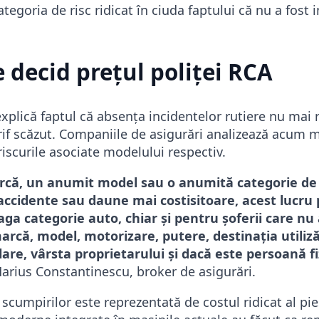
tegoria de risc ridicat în ciuda faptului că nu a fost i
e decid prețul poliței RCA
explică faptul că absența incidentelor rutiere nu mai 
rif scăzut. Companiile de asigurări analizează acum m
 riscurile asociate modelului respectiv.
că, un anumit model sau o anumită categorie de
ccidente sau daune mai costisitoare, acest lucru 
aga categorie auto, chiar și pentru șoferii care nu
marcă, model, motorizare, putere, destinația utiliz
are, vârsta proprietarului și dacă este persoană fi
Marius Constantinescu, broker de asigurări.
scumpirilor este reprezentată de costul ridicat al pi