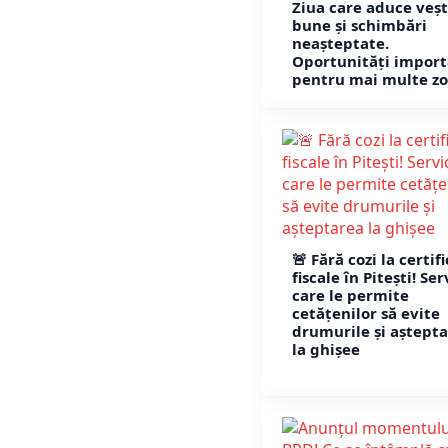
Ziua care aduce veșt
bune și schimbări
neașteptate.
Oportunități impor
pentru mai multe zo
🚨 Fără cozi la certif
fiscale în Pitești! Ser
care le permite
cetățenilor să evite
drumurile și aștept
la ghișee