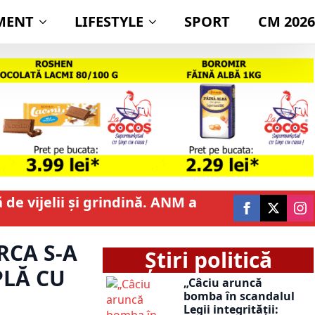
MENT
LIFESTYLE
SPORT
CM 2026
de vijelii și grindină. ANM a
RCA S-A
Știri politică
PLĂ CU
„Câciu aruncă
bomba în scandalul
Legii integrității: