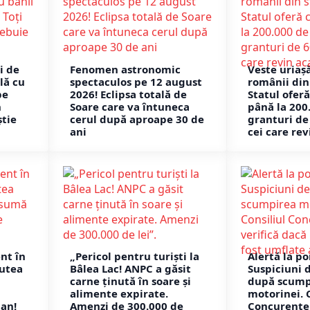
i de
Fenomen astronomic
Veste uriaș
lă cu
spectaculos pe 12 august
românii din
pe
2026! Eclipsa totală de
Statul oferă
n
Soare care va întuneca
până la 200
știe
cerul după aproape 30 de
granturi d
ani
cei care rev
nt în
„Pericol pentru turiști la
Alertă la p
putea
Bâlea Lac! ANPC a găsit
Suspiciuni 
carne ținută în soare și
după scump
alimente expirate.
motorinei. C
jan!
Amenzi de 300.000 de
Concurenței