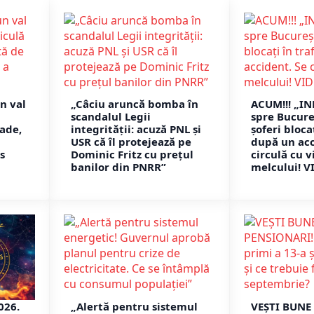
n val
„Câciu aruncă bomba în
ACUM!!! „IN
scandalul Legii
spre Bucureș
ade,
integrității: acuză PNL și
șoferi blocaț
USR că îl protejează pe
după un acc
s
Dominic Fritz cu prețul
circulă cu v
banilor din PNRR”
melcului! V
026.
„Alertă pentru sistemul
VEȘTI BUNE 