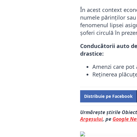
În acest context econo
numele părinților sau 
fenomenul lipsei asigu
șoferi circulă în preze
Conducătorii auto dep
drastice:
Amenzi care pot a
Reținerea plăcuțe
Distribuie pe Facebook
Urmărește știrile Obiec
Argeșului
, pe
Google N