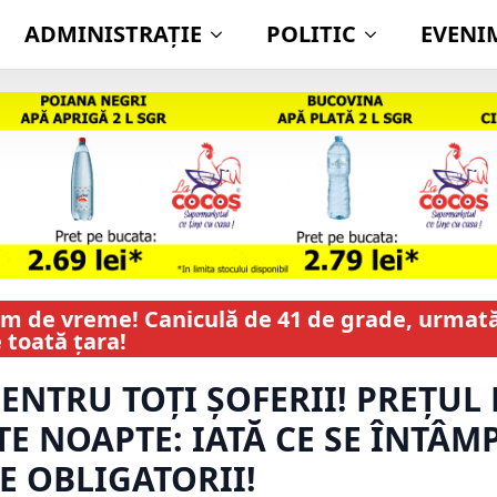
ADMINISTRAŢIE
POLITIC
EVENI
em de vreme! Caniculă de 41 de grade, urmată 
 toată țara!
ENTRU TOȚI ȘOFERII! PREȚUL 
E NOAPTE: IATĂ CE SE ÎNTÂM
E OBLIGATORII!