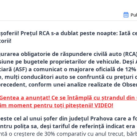
Pub
 șoferii! Prețul RCA s-a dublat peste noapte: Iată 
orii!
gurarea obligatorie de răspundere civilă auto (RCA
iune pe bugetele proprietarilor de vehicule. Deși
ară (ASF) a comunicat o majorare oficială de 12% 
te, mulți conducători auto se confruntă cu prețuri 
precedent, conform unei analize realizate de Obs
Gentea a anunțat! Ce se întâmplă cu ștrandul din
tim moment pentru toți piteștenii! VIDEO!
ste cel al unui șofer din județul Prahova care a f
ntru polița sa, deși tariful de referință indicat era 
tă o creștere de 30% comparativ cu anul trecut, bărb