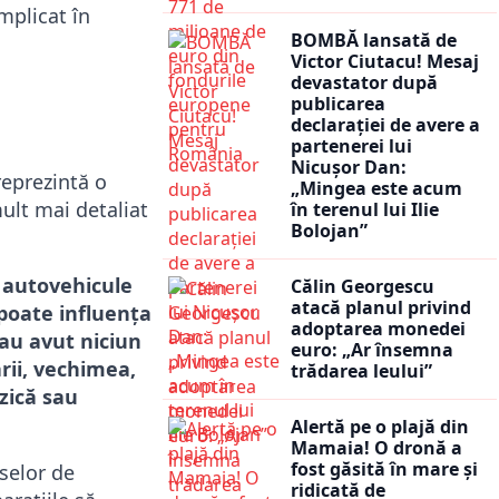
mplicat în
BOMBĂ lansată de
Victor Ciutacu! Mesaj
devastator după
publicarea
declarației de avere a
partenerei lui
Nicușor Dan:
reprezintă o
„Mingea este acum
ult mai detaliat
în terenul lui Ilie
Bolojan”
 autovehicule
Călin Georgescu
atacă planul privind
poate influența
adoptarea monedei
 au avut niciun
euro: „Ar însemna
ării, vechimea,
trădarea leului”
zică sau
Alertă pe o plajă din
Mamaia! O dronă a
fost găsită în mare și
eselor de
ridicată de