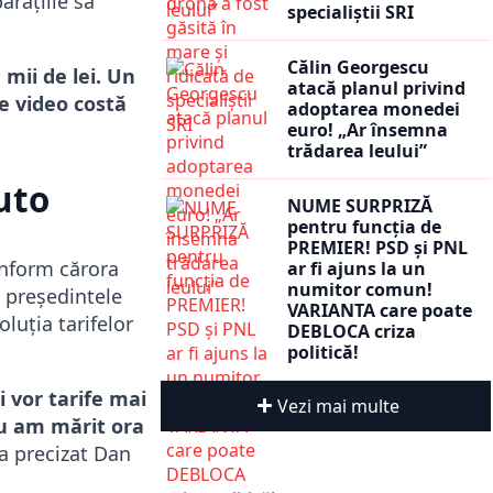
arațiile să
specialiștii SRI
Călin Georgescu
mii de lei. Un
atacă planul privind
e video costă
adoptarea monedei
euro! „Ar însemna
trădarea leului”
uto
NUME SURPRIZĂ
pentru funcția de
PREMIER! PSD și PNL
conform cărora
ar fi ajuns la un
numitor comun!
 preşedintele
VARIANTA care poate
luția tarifelor
DEBLOCA criza
politică!
i vor tarife mai
Vezi mai multe
nu am mărit ora
 a precizat Dan