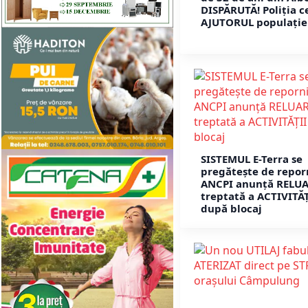
DISPĂRUTĂ! Poliția c
AJUTORUL populației
SISTEMUL E-Terra se
pregătește de repor
ANCPI anunță RELU
treptată a ACTIVITĂȚ
după blocaj