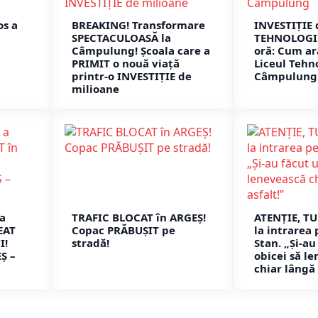
os a
BREAKING! Transformare
INVESTIȚIE 
SPECTACULOASĂ la
TEHNOLOGIE
Câmpulung! Școala care a
oră: Cum a
PRIMIT o nouă viață
Liceul Tehn
printr-o INVESTIȚIE de
Câmpulung
milioane
 a
TRAFIC BLOCAT în ARGEȘ!
ATENȚIE, TU
EAT
Copac PRĂBUȘIT pe
la intrarea 
I!
stradă!
Stan. „Și-au
Ș –
obicei să l
chiar lângă 