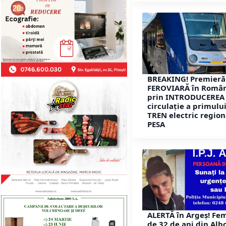
BREAKING! Premieră
FEROVIARĂ în Româ
prin INTRODUCEREA 
circulație a primulu
TREN electric region
PESA
ALERTĂ în Argeș! Fe
de 32 de ani din Alb