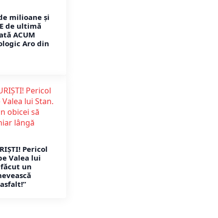
de milioane și
 de ultimă
rată ACUM
ologic Aro din
RIȘTI! Pericol
pe Valea lui
 făcut un
enevească
asfalt!”