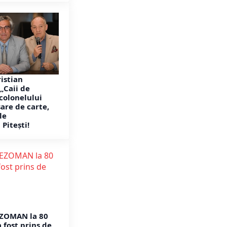
ristian
„Caii de
 colonelului
are de carte,
le
 Pitești!
EZOMAN la 80
a fost prins de