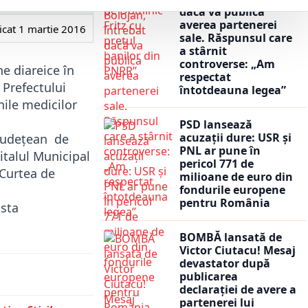
dacă va publica
averea partenerei
icat
1 martie 2016
sale. Răspunsul care
a stârnit
controverse: „Am
e diareice în
respectat
 Prefectului
întotdeauna legea”
nile medicilor
PSD lansează
acuzații dure: USR și
l Județean de
PNL ar pune în
pitalul Municipal
pericol 771 de
 Curtea de
milioane de euro din
fondurile europene
pentru România
asta
BOMBĂ lansată de
Victor Ciutacu! Mesaj
devastator după
publicarea
declarației de avere a
partenerei lui