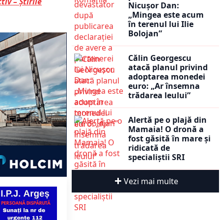
tiv – Știrile
Nicușor Dan:
„Mingea este acum
în terenul lui Ilie
Bolojan”
Călin Georgescu
atacă planul privind
adoptarea monedei
euro: „Ar însemna
trădarea leului”
Alertă pe o plajă din
Mamaia! O dronă a
fost găsită în mare și
ridicată de
specialiștii SRI
Vezi mai multe