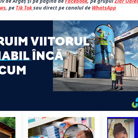
tiv de Argeș și pe pagina de
Facebook
, pe grupul
Ziar Obiec
ews
, pe
Tik Tok
sau direct pe canalul de
WhatsApp