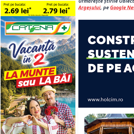
Urmărește știrile Obiec
Argeșului
, pe
Google N