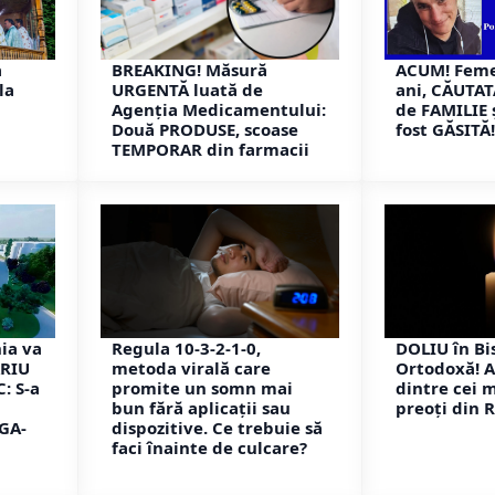
a
BREAKING! Măsură
ACUM! Feme
la
URGENTĂ luată de
ani, CĂUTAT
Agenția Medicamentului:
de FAMILIE și
Două PRODUSE, scoase
fost GĂSITĂ!
TEMPORAR din farmacii
ia va
Regula 10-3-2-1-0,
DOLIU în Bi
ARIU
metoda virală care
Ortodoxă! 
: S-a
promite un somn mai
dintre cei 
bun fără aplicații sau
preoți din 
GA-
dispozitive. Ce trebuie să
faci înainte de culcare?