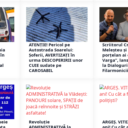
ATENȚIE! Pericol pe
Scriitorul C
nia
Autostrada Soarelui:
Meleșteu și 
în
Șoferii, AVERTIZAȚI în
porțelan ai
i
urma DESCOPERIRII unor
Varga”, lans
al
CUIE sudate pe
la Dialoguri
CAROSABIL
Filarmonicii
meie
Revoluție
ARGEȘ. VIT
ota,
ADMINISTRATIVĂ la
ani! Cu cât 