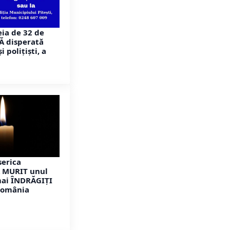
ia de 32 de
Ă disperată
 polițiști, a
serica
A MURIT unul
mai ÎNDRĂGIȚI
România