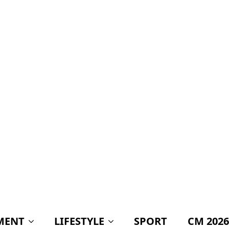
așteptat de toți
românii!
Mihai Coteț, atac dur
la adresa
populismului: „Este
cea mai ieftină
metodă de a obține
voturi și cea mai
scumpă cale de a
ruina o țară”
„Câciu aruncă
bomba în scandalul
Legii integrității:
acuză PNL și USR că
îl protejează pe
Dominic Fritz cu
prețul banilor din
PNRR”
Ilie Bolojan, întrebat