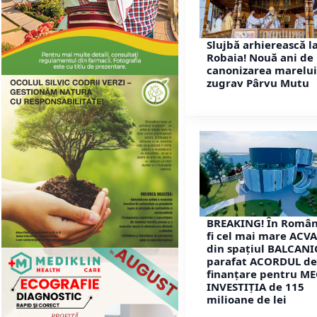
Slujbă arhierească l
Robaia! Nouă ani de 
canonizarea marelui
zugrav Pârvu Mutu
BREAKING! În Român
fi cel mai mare ACV
din spațiul BALCANIC
parafat ACORDUL de
finanțare pentru ME
INVESTIȚIA de 115
milioane de lei