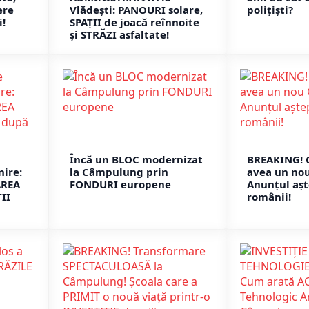
ere
Vlădești: PANOURI solare,
polițiști?
!
SPAȚII de joacă reînnoite
și STRĂZI asfaltate!
Încă un BLOC modernizat
BREAKING! 
nire:
la Câmpulung prin
avea un no
AREA
FONDURI europene
Anunțul așt
II
românii!