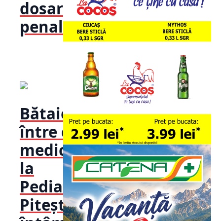
dosar
penal!
Bătaie
între doi
medici de
la
Pediatrie
Pitești! S-a