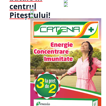
centrul
Piteștiului!