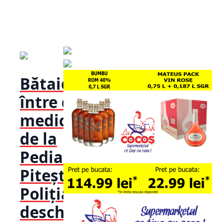
Bătaie
între doi
medici
de la
Pediatrie
Pitești!
Poliția a
deschis