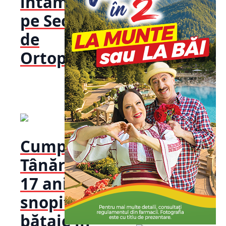
întâmplat
pe Secția
de
Ortopedie!
Cumplit!
Tânăr de
17 ani
snopit în
bătaie în