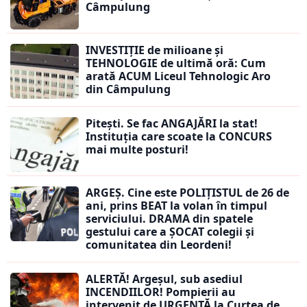
Câmpulung
INVESTIȚIE de milioane și
TEHNOLOGIE de ultimă oră: Cum
arată ACUM Liceul Tehnologic Aro
din Câmpulung
Pitești. Se fac ANGAJĂRI la stat!
Instituția care scoate la CONCURS
mai multe posturi!
ARGEȘ. Cine este POLIȚISTUL de 26 de
ani, prins BEAT la volan în timpul
serviciului. DRAMA din spatele
gestului care a ȘOCAT colegii și
comunitatea din Leordeni!
ALERTĂ! Argeșul, sub asediul
INCENDIILOR! Pompierii au
intervenit de URGENȚĂ la Curtea de