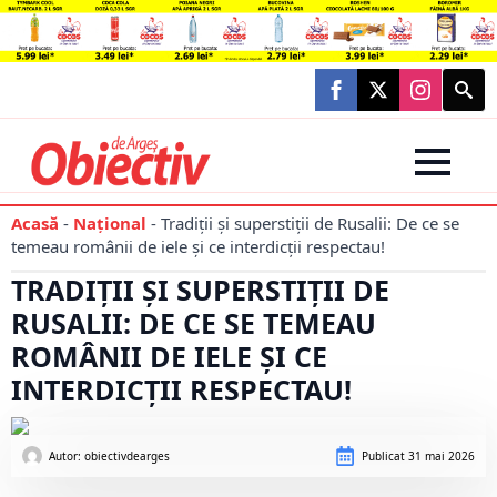
Searc
for:
Acasă
-
Național
-
Tradiții și superstiții de Rusalii: De ce se
temeau românii de iele și ce interdicții respectau!
TRADIȚII ȘI SUPERSTIȚII DE
RUSALII: DE CE SE TEMEAU
ROMÂNII DE IELE ȘI CE
INTERDICȚII RESPECTAU!
Autor: 
obiectivdearges
Publicat
31 mai 2026