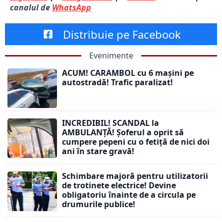
canalul de
WhatsApp
Distribuie pe Facebook
Evenimente
ACUM! CARAMBOL cu 6 mașini pe
autostradă! Trafic paralizat!
INCREDIBIL! SCANDAL la
AMBULANȚĂ! Șoferul a oprit să
cumpere pepeni cu o fetiță de nici doi
ani în stare gravă!
Schimbare majoră pentru utilizatorii
de trotinete electrice! Devine
obligatoriu înainte de a circula pe
drumurile publice!