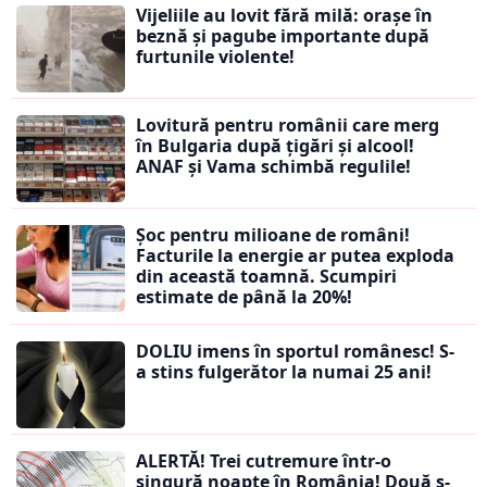
Vijeliile au lovit fără milă: orașe în
beznă și pagube importante după
furtunile violente!
Lovitură pentru românii care merg
în Bulgaria după țigări și alcool!
ANAF și Vama schimbă regulile!
Șoc pentru milioane de români!
Facturile la energie ar putea exploda
din această toamnă. Scumpiri
estimate de până la 20%!
DOLIU imens în sportul românesc! S-
a stins fulgerător la numai 25 ani!
ALERTĂ! Trei cutremure într-o
singură noapte în România! Două s-