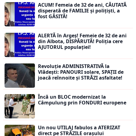
ACUM! Femeia de 32 de ani, CĂUTATĂ
disperată de FAMILIE și polițiști, a
fost GĂSITĂ!
ALERTĂ în Argeș! Femeie de 32 de ani
din Albota, DISPĂRUTĂ! Poliția cere
AJUTORUL populației!
Revoluție ADMINISTRATIVĂ la
Vlădești: PANOURI solare, SPAȚII de
joacă reînnoite și STRĂZI asfaltate!
Încă un BLOC modernizat la
Câmpulung prin FONDURI europene
Un nou UTILAJ fabulos a ATERIZAT
direct pe STRĂZILE orașului