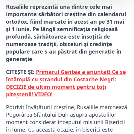
Rusaliile reprezintă una dintre cele mai
importante sărbători creștine din calendarul
ortodox, fiind marcate în acest an pe 31 mai
și 1 iunie. Pe lângă semnificația religioasă
profundă, sărbătoarea este însoțită de
numeroase tradiții, obiceiuri și credințe
populare care s-au păstrat din generație în
generație
.
CITEȘTE ȘI:
Primarul Gentea a anunțat! Ce se
întâmplă cu ștrandul din Costache Negri:
DECIZIE de ultim moment pentru toți
piteștenii! VIDEO!
Potrivit învățăturii creștine, Rusaliile marchează
Pogorârea Sfântului Duh asupra apostolilor,
moment considerat începutul misiunii Bisericii
în lume. Cu această ocazie, în biserici este