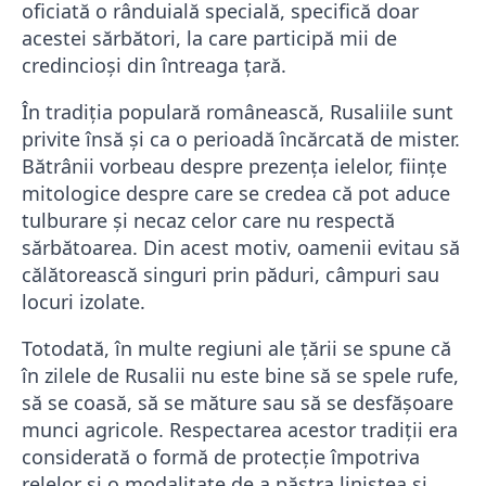
oficiată o rânduială specială, specifică doar
acestei sărbători, la care participă mii de
credincioși din întreaga țară.
În tradiția populară românească, Rusaliile sunt
privite însă și ca o perioadă încărcată de mister.
Bătrânii vorbeau despre prezența ielelor, ființe
mitologice despre care se credea că pot aduce
tulburare și necaz celor care nu respectă
sărbătoarea. Din acest motiv, oamenii evitau să
călătorească singuri prin păduri, câmpuri sau
locuri izolate.
Totodată, în multe regiuni ale țării se spune că
în zilele de Rusalii nu este bine să se spele rufe,
să se coasă, să se măture sau să se desfășoare
munci agricole. Respectarea acestor tradiții era
considerată o formă de protecție împotriva
relelor și o modalitate de a păstra liniștea și