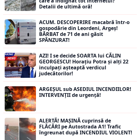
care a indignat tot internetul?
Detalii de ultimă oră!
ACUM. DESCOPERIRE macabră într-o
gospodărie din Leordeni, Argeș!
BĂRBAT de 71 de ani găsit
SPÂNZURAT!
AZI! I se decide SOARTA lui CĂLIN
GEORGESCU! Horațiu Potra și alți 22
inculpați așteaptă verdicul
judecătorilor!
ARGEȘUL sub ASEDIUL INCENDIILOR!
INTERVENȚII de urgență!
ALERTĂ! MAȘINĂ cuprinsă de
FLĂCĂRI pe Autostrada A1! Trafic
îngreunat după INCENDIUL VIOLENT!