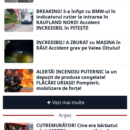
BREAKING! S-a înfipt cu BMW-ul în
indicatorul rutier la intrarea în
KAUFLAND NORD! Accident
INCREDIBIL în PITEȘTI!
INCREDIBIL! A ZBURAT cu MAȘINA în
RÂU! Accident grav pe Valea Oltului!
ALERTĂ! INCENDIU PUTERNIC la un
depozit de produse congelate!
FLĂCĂRI URIAȘE! Pompierii,
mobilizare de forțe!
Vezi mai multe
Argeș
CUTREMURĂTOR! Cine era bărbatul