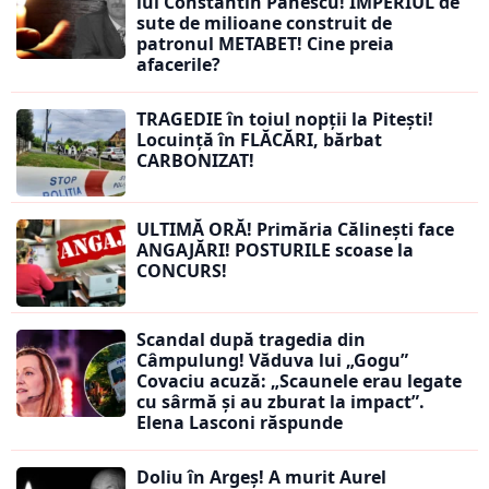
lui Constantin Pănescu! IMPERIUL de
sute de milioane construit de
patronul METABET! Cine preia
afacerile?
TRAGEDIE în toiul nopții la Pitești!
Locuință în FLĂCĂRI, bărbat
CARBONIZAT!
ULTIMĂ ORĂ! Primăria Călinești face
ANGAJĂRI! POSTURILE scoase la
CONCURS!
Scandal după tragedia din
Câmpulung! Văduva lui „Gogu”
Covaciu acuză: „Scaunele erau legate
cu sârmă și au zburat la impact”.
Elena Lasconi răspunde
Doliu în Argeș! A murit Aurel