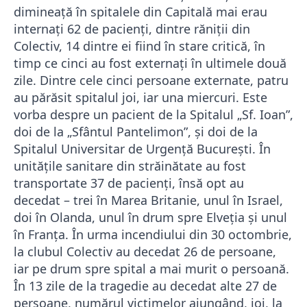
dimineaţă în spitalele din Capitală mai erau
internaţi 62 de pacienţi, dintre răniţii din
Colectiv, 14 dintre ei fiind în stare critică, în
timp ce cinci au fost externaţi în ultimele două
zile. Dintre cele cinci persoane externate, patru
au părăsit spitalul joi, iar una miercuri. Este
vorba despre un pacient de la Spitalul „Sf. Ioan”,
doi de la „Sfântul Pantelimon”, şi doi de la
Spitalul Universitar de Urgenţă Bucureşti. În
unităţile sanitare din străinătate au fost
transportate 37 de pacienţi, însă opt au
decedat – trei în Marea Britanie, unul în Israel,
doi în Olanda, unul în drum spre Elveţia şi unul
în Franţa. În urma incendiului din 30 octombrie,
la clubul Colectiv au decedat 26 de persoane,
iar pe drum spre spital a mai murit o persoană.
În 13 zile de la tragedie au decedat alte 27 de
persoane, numărul victimelor ajungând, joi, la