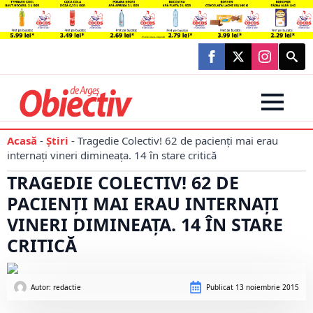
Searc
for:
Acasă
-
Știri
-
Tragedie Colectiv! 62 de pacienţi mai erau
internaţi vineri dimineaţa. 14 în stare critică
TRAGEDIE COLECTIV! 62 DE
PACIENŢI MAI ERAU INTERNAŢI
VINERI DIMINEAŢA. 14 ÎN STARE
CRITICĂ
Autor: 
redactie
Publicat
13 noiembrie 2015