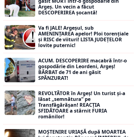
găsit MORT într-o gospodărie din
Argeș. Un vecin a făcut
DESCOPERIREA șocantă!
Va fi JALE! Argeșul, sub
AMENINȚAREA apelor! Ploi torențiale
și RISC de viituri! LISTA JUDEȚELOR
lovite puternic!
ACUM. DESCOPERIRE macabră într-o
gospodărie din Leordeni, Argeș!
BĂRBAT de 71 de ani găsit
SPÂNZURAT!
REVOLTĂTOR în Argeș! Un turist și-a
lăsat „semnătura” pe
Transfăgărășan! REACȚIA
SFIDĂTOARE a stârnit FURIA
românilor!
MOȘTENIRE URIAȘĂ după MOARTEA