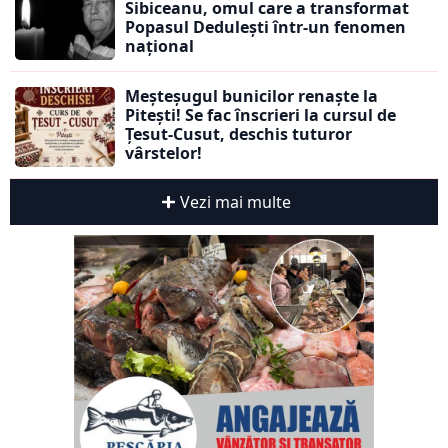
Sibiceanu, omul care a transformat
Popasul Dedulești într-un fenomen
național
Meșteșugul bunicilor renaște la
Pitești! Se fac înscrieri la cursul de
Țesut-Cusut, deschis tuturor
vârstelor!
Vezi mai multe