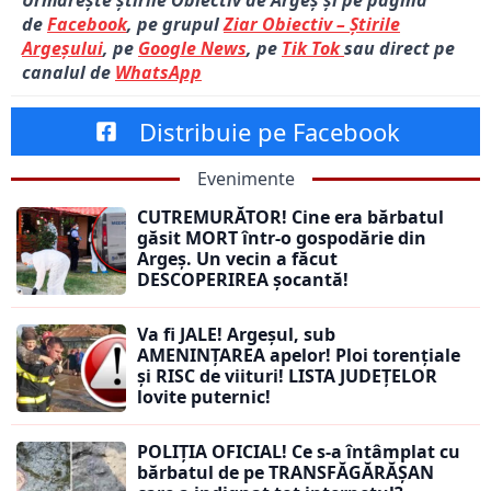
Urmărește știrile Obiectiv de Argeș și pe pagina
de
Facebook
, pe grupul
Ziar Obiectiv – Știrile
Argeșului
, pe
Google News
, pe
Tik Tok
sau direct pe
canalul de
WhatsApp
Distribuie pe Facebook
Evenimente
CUTREMURĂTOR! Cine era bărbatul
găsit MORT într-o gospodărie din
Argeș. Un vecin a făcut
DESCOPERIREA șocantă!
Va fi JALE! Argeșul, sub
AMENINȚAREA apelor! Ploi torențiale
și RISC de viituri! LISTA JUDEȚELOR
lovite puternic!
POLIȚIA OFICIAL! Ce s-a întâmplat cu
bărbatul de pe TRANSFĂGĂRĂȘAN