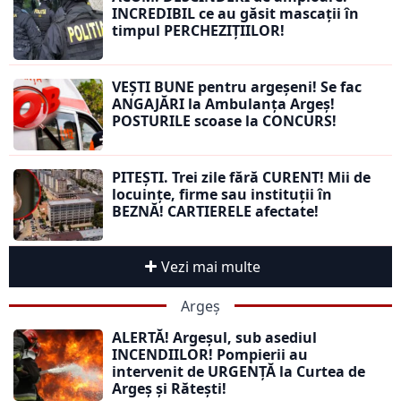
INCREDIBIL ce au găsit mascații în
timpul PERCHEZIȚIILOR!
VEȘTI BUNE pentru argeșeni! Se fac
ANGAJĂRI la Ambulanța Argeș!
POSTURILE scoase la CONCURS!
PITEȘTI. Trei zile fără CURENT! Mii de
locuințe, firme sau instituții în
BEZNĂ! CARTIERELE afectate!
Vezi mai multe
Argeș
ALERTĂ! Argeșul, sub asediul
INCENDIILOR! Pompierii au
intervenit de URGENȚĂ la Curtea de
Argeș și Rătești!