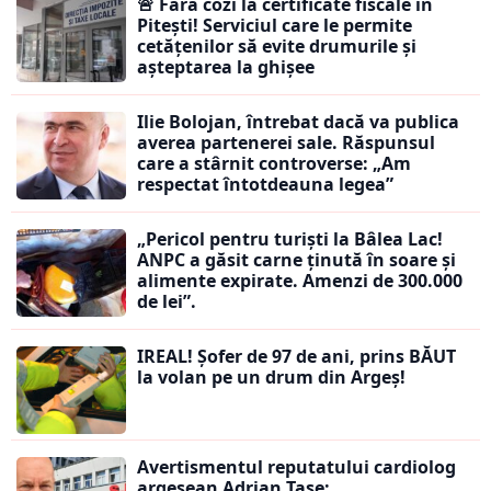
🚨 Fără cozi la certificate fiscale în
Pitești! Serviciul care le permite
cetățenilor să evite drumurile și
așteptarea la ghișee
Ilie Bolojan, întrebat dacă va publica
averea partenerei sale. Răspunsul
care a stârnit controverse: „Am
respectat întotdeauna legea”
„Pericol pentru turiști la Bâlea Lac!
ANPC a găsit carne ținută în soare și
alimente expirate. Amenzi de 300.000
de lei”.
IREAL! Șofer de 97 de ani, prins BĂUT
la volan pe un drum din Argeș!
Avertismentul reputatului cardiolog
argeșean Adrian Tase: