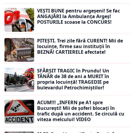
VEȘTI BUNE pentru argeșeni! Se fac
ANGAJĂRI la Ambulanța Argeș!
POSTURILE scoase la CONCURS!
PITEȘTI. Trei zile fără CURENT! Mii de
locuințe, firme sau instituții în
BEZNĂ! CARTIERELE afectate!
SFÂRȘIT TRAGIC în Prundu! Un
TÂNĂR de 38 de ani a MURIT în
propria locuință! TRAGEDIE pe
bulevardul Petrochimiștilor!
ACUM!!! „INFERN pe A1 spre
București! Mii de șoferi blocați în
trafic după un accident. Se circulă cu
viteza melcului! VIDEO