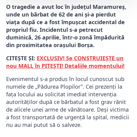
O tragedie a avut loc în județul Maramureș,
unde un bărbat de 62 de ani și-a pierdut
viața după ce a fost împușcat accidental de
propriul fiu. Incidentul s-a petrecut
duminică, 26 aprilie, într-o zonă împădurită
din proximitatea orașului Borșa.
CITEȘTE ȘI:
EXCLUSIV! Se CONSTRUIEȘTE un
nou MALL în PITEȘTI! Detaliile momentului!
Evenimentul s-a produs în locul cunoscut sub
numele de „Pădurea Plopilor”. Cei prezenți la
fața locului au solicitat imediat intervenția
autorităților după ce bărbatul a fost grav rănit
de alicele unei arme de vânătoare. Deși victima
a fost transportată de urgență la spital, medicii
nu au mai putut să o salveze.