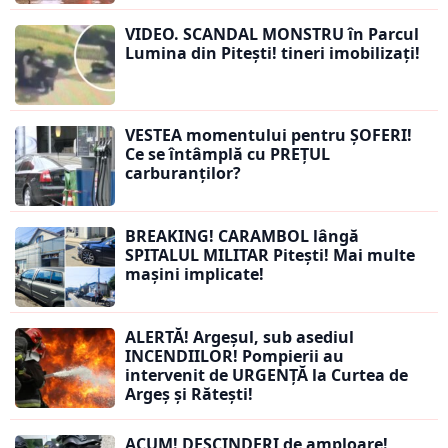
VIDEO. SCANDAL MONSTRU în Parcul
Lumina din Pitești! tineri imobilizați!
VESTEA momentului pentru ȘOFERI!
Ce se întâmplă cu PREȚUL
carburanților?
BREAKING! CARAMBOL lângă
SPITALUL MILITAR Pitești! Mai multe
mașini implicate!
ALERTĂ! Argeșul, sub asediul
INCENDIILOR! Pompierii au
intervenit de URGENȚĂ la Curtea de
Argeș și Rătești!
ACUM! DESCINDERI de amploare!