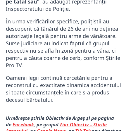
pe tatăl său”
, au adăugat reprezentanții
Inspectoratului de Poliție.
În urma verificărilor specifice, polițiștii au
descoperit că tânărul de 26 de ani nu deținea
autorizație legală pentru arme de vânătoare.
Surse judiciare au indicat faptul că grupul
respectiv nu se afla în zonă pentru a vâna, ci
pentru a căuta coarne de cerb, conform Știrile
Pro TV.
Oamenii legii continuă cercetările pentru a
reconstrui cu exactitate dinamica accidentului
și toate circumstanțele în care s-a produs
decesul bărbatului.
Urmărește știrile Obiectiv de Argeș și pe pagina
de
Facebook
, pe grupul
Ziar Obiectiv – Știrile
Argeșului
, pe
Google News
, pe
Tik Tok
sau direct pe