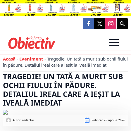
Searc
for:
Acasă
-
Eveniment
-
Tragedie! Un tată a murit sub ochii fiului
în pădure. Detaliul ireal care a ieșit la iveală imediat
TRAGEDIE! UN TATĂ A MURIT SUB
OCHII FIULUI ÎN PĂDURE.
DETALIUL IREAL CARE A IEȘIT LA
IVEALĂ IMEDIAT
Autor: 
redactie
Publicat
28 aprilie 2026