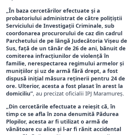
„În baza cercetărilor efectuate și a
probatoriului administrat de către polițiștii
Serviciului de Investigații Criminale, sub
coordonarea procurorului de caz din cadrul
Parchetului de pe lângă Judecătoria Vișeu de
Sus, față de un tânăr de 26 de ani, bănuit de
comiterea infracțiunilor de violență în
familie, nerespectarea regimului armelor și
munițiilor și uz de armă fără drept, a fost
dispusă inițial măsura reținerii pentru 24 de
ore. Ulterior, acesta a fost plasat în arest la
domiciliu”
, au precizat oficialii IPJ Maramureș.
„Din cercetările efectuate a reieșit că, în
timp ce se afla în zona denumită Pădurea
Plopilor, acesta ar fi utilizat o armă de
vânătoare cu alice și l-ar fi rănit accidental