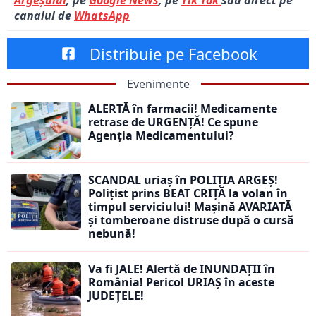
canalul de
WhatsApp
Distribuie pe Facebook
Evenimente
ALERTĂ în farmacii! Medicamente
retrase de URGENȚĂ! Ce spune
Agenția Medicamentului?
SCANDAL uriaș în POLIȚIA ARGEȘ!
Polițist prins BEAT CRIȚĂ la volan în
timpul serviciului! Mașină AVARIATĂ
și tomberoane distruse după o cursă
nebună!
Va fi JALE! Alertă de INUNDAȚII în
România! Pericol URIAȘ în aceste
JUDEȚELE!