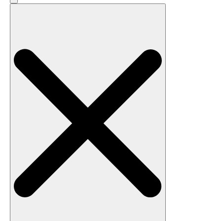
Search
for: