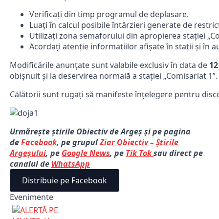
Verificați din timp programul de deplasare.
Luați în calcul posibile întârzieri generate de restricț
Utilizați zona semaforului din apropierea stației „C
Acordați atenție informațiilor afișate în stații și în 
Modificările anunțate sunt valabile exclusiv în data de
12
obișnuit și la deservirea normală a stației „Comisariat 1”.
Călătorii sunt rugați să manifeste înțelegere pentru discon
Urmărește știrile Obiectiv de Argeș și pe pagina
de
Facebook
, pe grupul
Ziar Obiectiv – Știrile
Argeșului
, pe
Google News
, pe
Tik Tok
sau direct pe
canalul de
WhatsApp
Distribuie pe Facebook
Evenimente