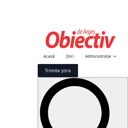
Acasă
Știri
Administraţie
Trimite știre