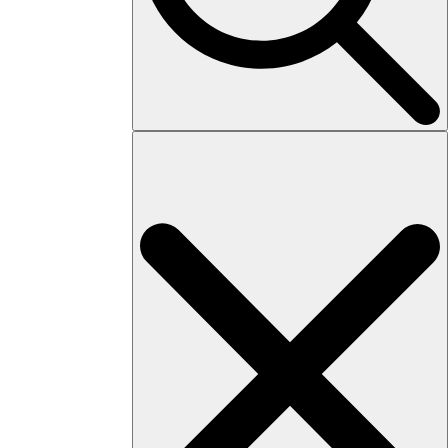
Search
for: