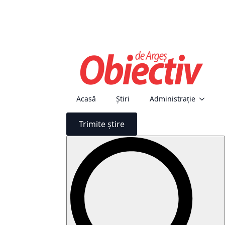
Acasă
Știri
Administraţie
Trimite știre