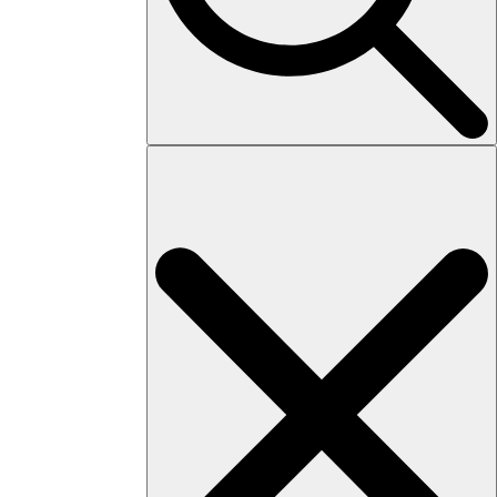
Search
for: