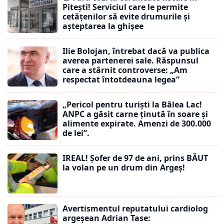
Pitești! Serviciul care le permite
cetățenilor să evite drumurile și
așteptarea la ghișee
Ilie Bolojan, întrebat dacă va publica
averea partenerei sale. Răspunsul
care a stârnit controverse: „Am
respectat întotdeauna legea”
„Pericol pentru turiști la Bâlea Lac!
ANPC a găsit carne ținută în soare și
alimente expirate. Amenzi de 300.000
de lei”.
IREAL! Șofer de 97 de ani, prins BĂUT
la volan pe un drum din Argeș!
Avertismentul reputatului cardiolog
argeșean Adrian Tase: