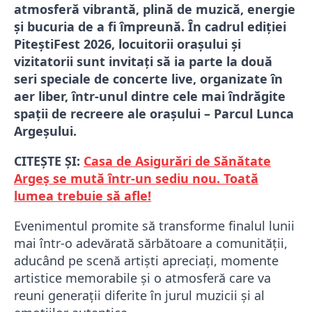
atmosferă vibrantă, plină de muzică, energie
și bucuria de a fi împreună. În cadrul ediției
PiteștiFest 2026, locuitorii orașului și
vizitatorii sunt invitați să ia parte la două
seri speciale de concerte live, organizate în
aer liber, într-unul dintre cele mai îndrăgite
spații de recreere ale orașului – Parcul Lunca
Argeșului.
CITEȘTE ȘI:
Casa de Asigurări de Sănătate
Argeș se mută într-un sediu nou. Toată
lumea trebuie să afle!
Evenimentul promite să transforme finalul lunii
mai într-o adevărată sărbătoare a comunității,
aducând pe scenă artiști apreciați, momente
artistice memorabile și o atmosferă care va
reuni generații diferite în jurul muzicii și al