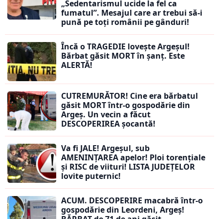
„Sedentarismul ucide la fel ca
fumatul”. Mesajul care ar trebui să-i
pună pe toți românii pe gânduri!
Încă o TRAGEDIE lovește Argeșul!
Bărbat găsit MORT în șanț. Este
ALERTĂ!
CUTREMURĂTOR! Cine era bărbatul
găsit MORT într-o gospodărie din
Argeș. Un vecin a făcut
DESCOPERIREA șocantă!
Va fi JALE! Argeșul, sub
AMENINȚAREA apelor! Ploi torențiale
și RISC de viituri! LISTA JUDEȚELOR
lovite puternic!
ACUM. DESCOPERIRE macabră într-o
gospodărie din Leordeni, Argeș!