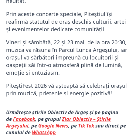
neuitat.
Prin aceste concerte speciale, Piteștiul își
reafirmă statutul de oraș deschis culturii, artei
și evenimentelor dedicate comunității.
Vineri și sâmbătă, 22 și 23 mai, de la ora 20:30,
muzica va răsuna în Parcul Lunca Argeșului, iar
orașul va sărbători împreună cu locuitorii și
oaspeții săi într-o atmosferă plină de lumină,
emoție și entuziasm.
PiteștiFest 2026 vă așteaptă să celebrați orașul
prin muzică, prietenie și energie pozitivă!
Urmărește știrile Obiectiv de Argeș și pe pagina
de
Facebook
, pe grupul
Ziar Obiectiv – Știrile
Argeșului
, pe
Google News
, pe
Tik Tok
sau direct pe
canalul de
WhatsApp