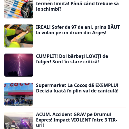
termen limită! Până când trebuie să
le schimbi?
IREAL! Șofer de 97 de ani, prins BĂUT
la volan pe un drum din Argeș!
CUMPLIT! Doi bărbați LOVIȚI de
fulger! Sunt în stare critică!
Supermarket La Cocoș dă EXEMPLU!
Decizia luată în plin val de caniculă!
ACUM. Accident GRAV pe Drumul
Expres! Impact VIOLENT între 3 TIR-
uri!