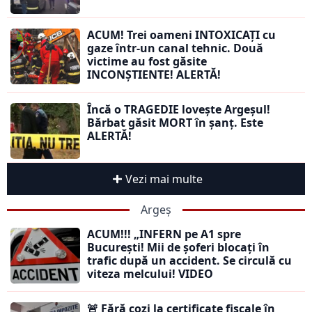
ACUM! Trei oameni INTOXICAȚI cu
gaze într-un canal tehnic. Două
victime au fost găsite
INCONȘTIENTE! ALERTĂ!
Încă o TRAGEDIE lovește Argeșul!
Bărbat găsit MORT în șanț. Este
ALERTĂ!
Vezi mai multe
Argeș
ACUM!!! „INFERN pe A1 spre
București! Mii de șoferi blocați în
trafic după un accident. Se circulă cu
viteza melcului! VIDEO
🚨 Fără cozi la certificate fiscale în