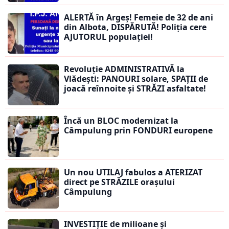
ALERTĂ în Argeș! Femeie de 32 de ani
din Albota, DISPĂRUTĂ! Poliția cere
AJUTORUL populației!
Revoluție ADMINISTRATIVĂ la
Vlădești: PANOURI solare, SPAȚII de
joacă reînnoite și STRĂZI asfaltate!
Încă un BLOC modernizat la
Câmpulung prin FONDURI europene
Un nou UTILAJ fabulos a ATERIZAT
direct pe STRĂZILE orașului
Câmpulung
INVESTIȚIE de milioane și