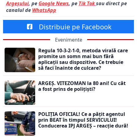
Argeșului
, pe
Google News
, pe
Tik Tok
sau direct pe
canalul de
WhatsApp
Distribuie pe Facebook
Evenimente
Regula 10-3-2-1-0, metoda virală care
promite un somn mai bun fără
aplicații sau dispozitive. Ce trebuie
să faci înainte de culcare?
ARGEȘ. VITEZOMAN la 80 ani! Cu cât
a fost prins de polițiști?
POLIȚIA OFICIAL! Ce a pățit agentul
prin BEAT în timpul SERVICULUI!
Conducerea IPJ ARGEȘ – reacție dură!