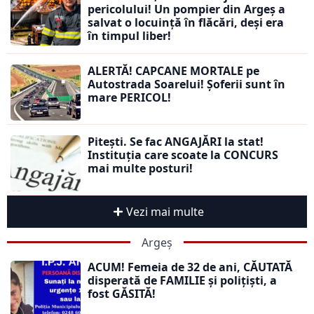
pericolului! Un pompier din Argeș a
salvat o locuință în flăcări, deși era
în timpul liber!
ALERTĂ! CAPCANE MORTALE pe
Autostrada Soarelui! Șoferii sunt în
mare PERICOL!
Pitești. Se fac ANGAJĂRI la stat!
Instituția care scoate la CONCURS
mai multe posturi!
Vezi mai multe
Argeș
ACUM! Femeia de 32 de ani, CĂUTATĂ
disperată de FAMILIE și polițiști, a
fost GĂSITĂ!