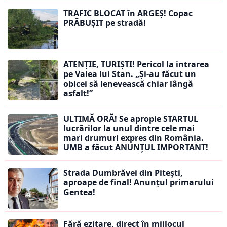
TRAFIC BLOCAT în ARGEȘ! Copac
PRĂBUȘIT pe stradă!
ATENȚIE, TURIȘTI! Pericol la intrarea
pe Valea lui Stan. „Și-au făcut un
obicei să lenevească chiar lângă
asfalt!”
ULTIMĂ ORĂ! Se apropie STARTUL
lucrărilor la unul dintre cele mai
mari drumuri expres din România.
UMB a făcut ANUNȚUL IMPORTANT!
Strada Dumbrăvei din Pitești,
aproape de final! Anunțul primarului
Gentea!
Fără ezitare, direct în mijlocul