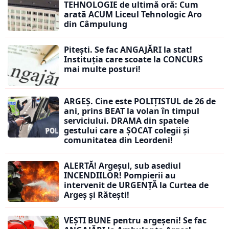
TEHNOLOGIE de ultimă oră: Cum
arată ACUM Liceul Tehnologic Aro
din Câmpulung
Pitești. Se fac ANGAJĂRI la stat!
Instituția care scoate la CONCURS
mai multe posturi!
ARGEȘ. Cine este POLIȚISTUL de 26 de
ani, prins BEAT la volan în timpul
serviciului. DRAMA din spatele
gestului care a ȘOCAT colegii și
comunitatea din Leordeni!
ALERTĂ! Argeșul, sub asediul
INCENDIILOR! Pompierii au
intervenit de URGENȚĂ la Curtea de
Argeș și Rătești!
VEȘTI BUNE pentru argeșeni! Se fac