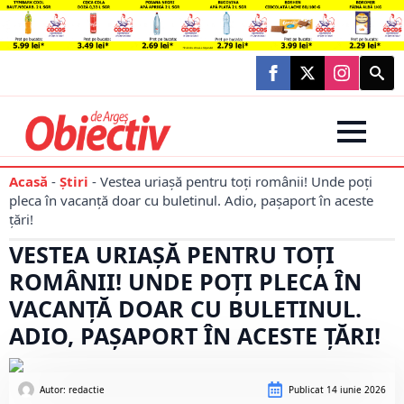
Searc
for:
Acasă
-
Știri
-
Vestea uriașă pentru toți românii! Unde poți
pleca în vacanță doar cu buletinul. Adio, pașaport în aceste
țări!
VESTEA URIAȘĂ PENTRU TOȚI
ROMÂNII! UNDE POȚI PLECA ÎN
VACANȚĂ DOAR CU BULETINUL.
ADIO, PAȘAPORT ÎN ACESTE ȚĂRI!
Autor: 
redactie
Publicat
14 iunie 2026