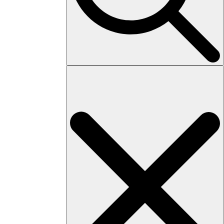
Search
for: