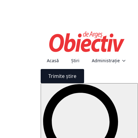
Acasă
Știri
Administraţie
Trimite știre