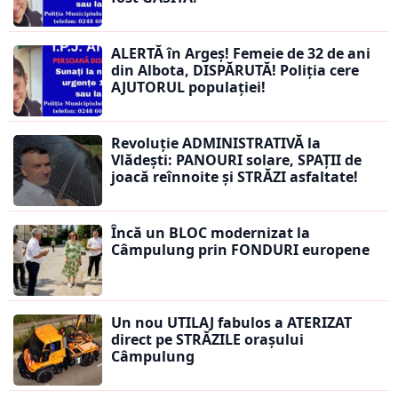
ALERTĂ în Argeș! Femeie de 32 de ani
din Albota, DISPĂRUTĂ! Poliția cere
AJUTORUL populației!
Revoluție ADMINISTRATIVĂ la
Vlădești: PANOURI solare, SPAȚII de
joacă reînnoite și STRĂZI asfaltate!
Încă un BLOC modernizat la
Câmpulung prin FONDURI europene
Un nou UTILAJ fabulos a ATERIZAT
direct pe STRĂZILE orașului
Câmpulung