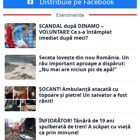
Distribuie pe Facebook
Evenimente
SCANDAL după DINAMO –
VOLUNTARI! Ce s-a întâmplat
imediat după meci?
Seceta lovește din nou România. Un
râu important aproape a dispărut:
„Nu mai are niciun pic de apă!”
ȘOCANT! Ambulanță atacată cu
topoare și pietre! Un salvator a fost
rănit!
ÎNFIORĂTOR! Tânără de 19 ani
spulberată de tren! A scăpat cu viață
ca prin minune!