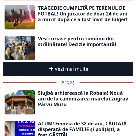
TRAGEDIE CUMPLITĂ PE TERENUL DE
FOTBAL! Un jucător de doar 24 de ani
a murit după ce a fost lovit de fulger!
Vești uriașe pentru românii din
străinătate! Decizie importantă!
Vezi mai multe
Argeș
Slujbă arhierească la Robaia! Nouă
ani de la canonizarea marelui zugrav
Pârvu Mutu
ACUM! Femeia de 32 de ani, CĂUTATĂ
disperată de FAMILIE și polițiști, a
fost GĂSITĂ!