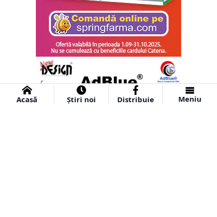
Meniu
Acasă
Știri noi
Distribuie