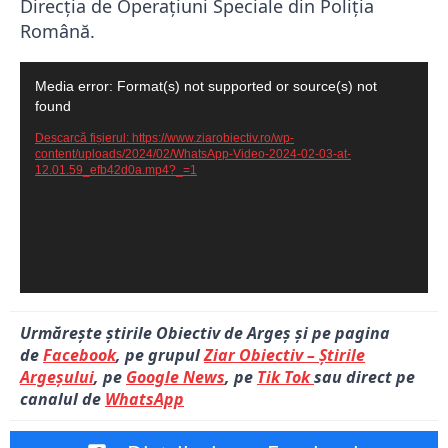
Direcția de Operațiuni Speciale din Poliția
Română.
Player
Media error: Format(s) not supported or source(s) not
video
found
Descarcă fișierul: https://www.ziarobiectiv.ro/wp-
content/uploads/2024/02/WhatsApp-Video-2024-02-03-at-
12.01.59_efb42d0a.mp4?_=1
Urmărește știrile Obiectiv de Argeș și pe pagina
de
Facebook
, pe grupul
Ziar Obiectiv – Știrile
Argeșului
, pe
Google News
, pe
Tik Tok
sau direct pe
canalul de
WhatsApp