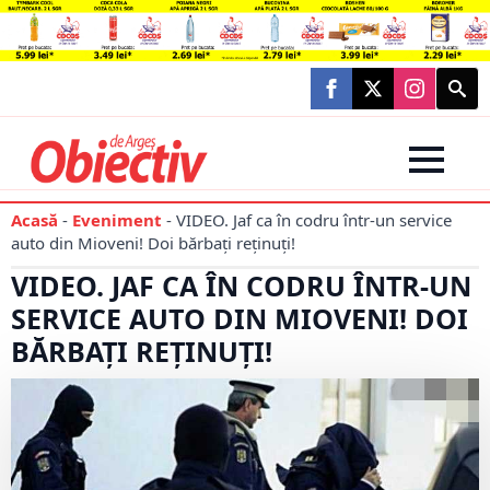
Searc
for:
Acasă
-
Eveniment
-
VIDEO. Jaf ca în codru într-un service
auto din Mioveni! Doi bărbați reținuți!
VIDEO. JAF CA ÎN CODRU ÎNTR-UN
SERVICE AUTO DIN MIOVENI! DOI
BĂRBAȚI REȚINUȚI!