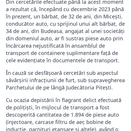
Din cercetările efectuate până la acest moment
a rezultat că, începând cu decembrie 2023 până
în prezent, un bărbat, de 32 de ani, din Micești,
conducător auto, cu sprijinul unui alt bărbat, de
34 de ani, din Budeasa, angajat al unei societăți
din domeniul auto, ar fi sustras piese auto prin
încărcarea nejustificată în ansamblul de
transport de containere suplimentare față de
cele evidențiate în documentele de transport.
În cauză se desfășoară cercetări sub aspectul
săvârșirii infracțiunii de furt, sub supravegherea
Parchetului de pe lângă Judecătoria Pitești.
Cu ocazia depistării în flagrant delict efectuată
de polițiști, în mijlocul de transport a fost
descoperită cantitatea de 1.894 de piese auto
(injectoare, carcase filtru de aer, bobine de
inducție, garnituri etanșare și altele), având o