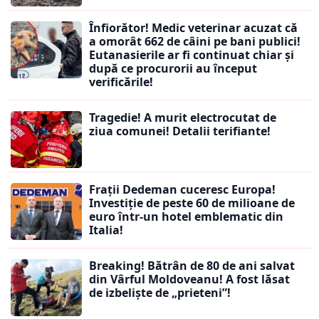
Înfiorător! Medic veterinar acuzat că
a omorât 662 de câini pe bani publici!
Eutanasierile ar fi continuat chiar și
după ce procurorii au început
verificările!
Tragedie! A murit electrocutat de
ziua comunei! Detalii terifiante!
Frații Dedeman cuceresc Europa!
Investiție de peste 60 de milioane de
euro într-un hotel emblematic din
Italia!
Breaking! Bătrân de 80 de ani salvat
din Vârful Moldoveanu! A fost lăsat
de izbeliște de „prieteni”!