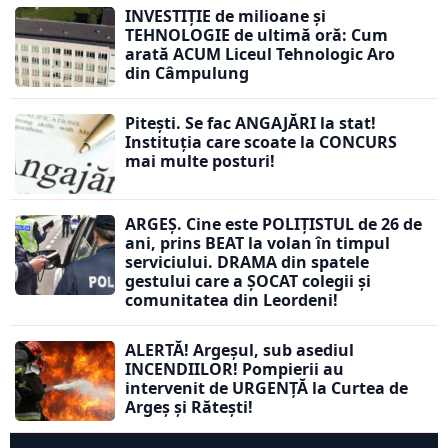
INVESTIȚIE de milioane și
TEHNOLOGIE de ultimă oră: Cum
arată ACUM Liceul Tehnologic Aro
din Câmpulung
Pitești. Se fac ANGAJĂRI la stat!
Instituția care scoate la CONCURS
mai multe posturi!
ARGEȘ. Cine este POLIȚISTUL de 26 de
ani, prins BEAT la volan în timpul
serviciului. DRAMA din spatele
gestului care a ȘOCAT colegii și
comunitatea din Leordeni!
ALERTĂ! Argeșul, sub asediul
INCENDIILOR! Pompierii au
intervenit de URGENȚĂ la Curtea de
Argeș și Rătești!