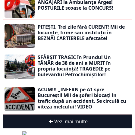
ANGAJĂRI la Ambulanța Argeș!
POSTURILE scoase la CONCURS!
PITEȘTI. Trei zile fără CURENT! Mii de
locuințe, firme sau instituții în
BEZNĂ! CARTIERELE afectate!
SFÂRȘIT TRAGIC în Prundu! Un
TÂNĂR de 38 de ani a MURIT în
propria locuință! TRAGEDIE pe
bulevardul Petrochimiștilor!
ACUM!!! „INFERN pe A1 spre
București! Mii de șoferi blocați în
trafic după un accident. Se circulă cu
viteza melcului! VIDEO
Vezi mai multe