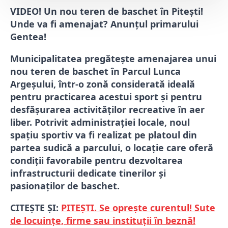
VIDEO! Un nou teren de baschet în Pitești!
Unde va fi amenajat? Anunțul primarului
Gentea!
Municipalitatea pregătește amenajarea unui
nou teren de baschet în Parcul Lunca
Argeșului, într-o zonă considerată ideală
pentru practicarea acestui sport și pentru
desfășurarea activităților recreative în aer
liber. Potrivit administrației locale, noul
spațiu sportiv va fi realizat pe platoul din
partea sudică a parcului, o locație care oferă
condiții favorabile pentru dezvoltarea
infrastructurii dedicate tinerilor și
pasionaților de baschet.
CITEȘTE ȘI:
PITEȘTI. Se oprește curentul! Sute
de locuințe, firme sau instituții în beznă!