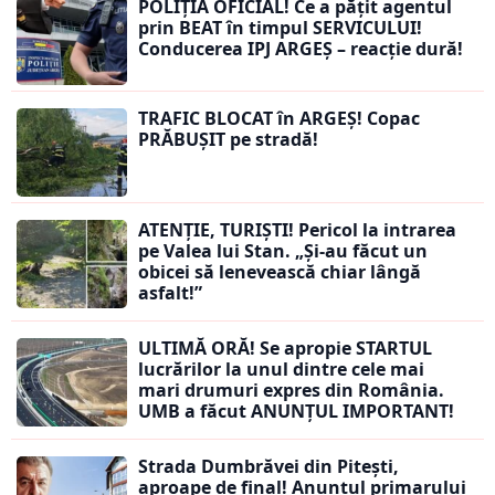
POLIȚIA OFICIAL! Ce a pățit agentul
prin BEAT în timpul SERVICULUI!
Conducerea IPJ ARGEȘ – reacție dură!
TRAFIC BLOCAT în ARGEȘ! Copac
PRĂBUȘIT pe stradă!
ATENȚIE, TURIȘTI! Pericol la intrarea
pe Valea lui Stan. „Și-au făcut un
obicei să lenevească chiar lângă
asfalt!”
ULTIMĂ ORĂ! Se apropie STARTUL
lucrărilor la unul dintre cele mai
mari drumuri expres din România.
UMB a făcut ANUNȚUL IMPORTANT!
Strada Dumbrăvei din Pitești,
aproape de final! Anunțul primarului