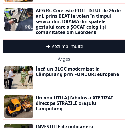
ARGEȘ. Cine este POLIȚISTUL de 26 de
ani, prins BEAT la volan în timpul
serviciului. DRAMA din spatele
gestului care a ȘOCAT colegii și
comunitatea din Leordeni!
Vezi mai multe
Argeș
Încă un BLOC modernizat la
Câmpulung prin FONDURI europene
Un nou UTILAJ fabulos a ATERIZAT
direct pe STRĂZILE orașului
Câmpulung
INVESTIȚIE de milioane și