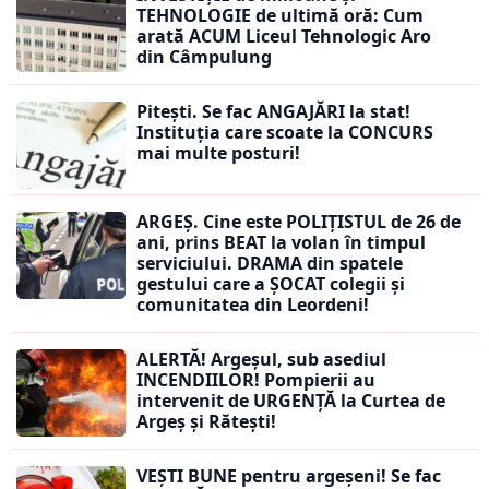
TEHNOLOGIE de ultimă oră: Cum
arată ACUM Liceul Tehnologic Aro
din Câmpulung
Pitești. Se fac ANGAJĂRI la stat!
Instituția care scoate la CONCURS
mai multe posturi!
ARGEȘ. Cine este POLIȚISTUL de 26 de
ani, prins BEAT la volan în timpul
serviciului. DRAMA din spatele
gestului care a ȘOCAT colegii și
comunitatea din Leordeni!
ALERTĂ! Argeșul, sub asediul
INCENDIILOR! Pompierii au
intervenit de URGENȚĂ la Curtea de
Argeș și Rătești!
VEȘTI BUNE pentru argeșeni! Se fac