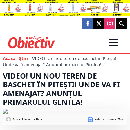
Searc
for:
Acasă
-
Știri
-
VIDEO! Un nou teren de baschet în Pitești!
Unde va fi amenajat? Anunțul primarului Gentea!
VIDEO! UN NOU TEREN DE
BASCHET ÎN PITEȘTI! UNDE VA FI
AMENAJAT? ANUNȚUL
PRIMARULUI GENTEA!
Autor: 
Mădălina Bara
Publicat
3 iunie 2026